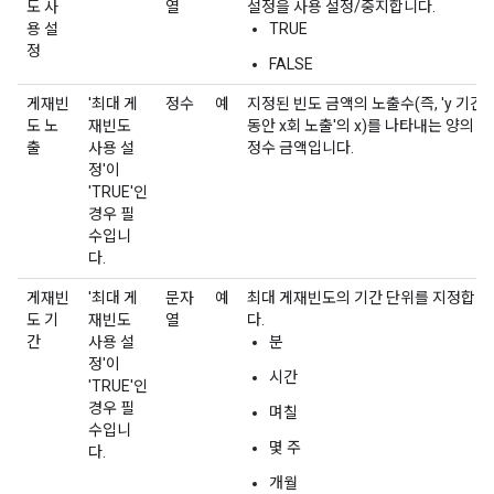
도 사
열
설정을 사용 설정/중지합니다.
용 설
TRUE
정
FALSE
게재빈
'최대 게
정수
예
지정된 빈도 금액의 노출수(즉, 'y 기간
도 노
재빈도
동안 x회 노출'의 x)를 나타내는 양의
출
사용 설
정수 금액입니다.
정'이
'TRUE'인
경우 필
수입니
다.
게재빈
'최대 게
문자
예
최대 게재빈도의 기간 단위를 지정합니
도 기
재빈도
열
다.
간
사용 설
분
정'이
시간
'TRUE'인
경우 필
며칠
수입니
몇 주
다.
개월