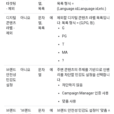
타겟팅
열,
목록 형식 =
- 제외
목록
(Language.id;Language.id;etc.)
디지털
아니요
문자
예
제외할 디지털 콘텐츠 라벨 목록입니
콘텐츠
열,
다. 목록 형식 = (G;PG; 등).
라벨 -
목록
G
제외
PG
T
MA
?
브랜드
아니요
문자
예
주변 콘텐츠의 주제를 기반으로 인벤토
안전성
열
리를 차단할 민감도 설정을 선택합니
민감도
다.
설정
차단하지 않음
Campaign Manager 인증 사용
맞춤 사용
브랜드
'브랜드
문자
예
브랜드 안전성 민감도 설정이 '맞춤 사