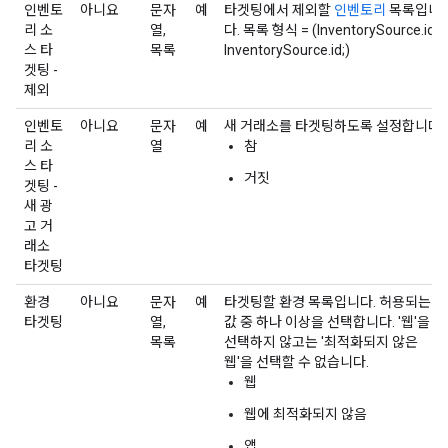
인벤토
아니요
문자
예
타겟팅에서 제외할
인벤토리
목록입니
리 소
열,
다. 목록 형식 = (InventorySource.id;
스 타
목록
InventorySource.id;)
겟팅 -
제외
인벤토
아니요
문자
예
새 거래소를 타겟팅하도록 설정합니다.
리 소
열
참
스 타
거짓
겟팅 -
새 광
고 거
래소
타겟팅
환경
아니요
문자
예
타겟팅할 환경 목록입니다. 허용되는
타겟팅
열,
값 중 하나 이상을 선택합니다. '웹'을
목록
선택하지 않고는 '최적화되지 않은
웹'을 선택할 수 없습니다.
웹
웹에 최적화되지 않음
앱