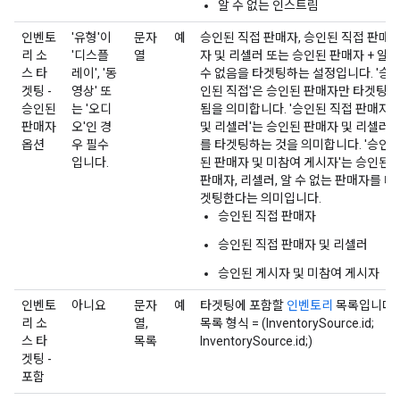
알 수 없는 인스트림
인벤토
'유형'이
문자
예
승인된 직접 판매자, 승인된 직접 판매
리 소
'디스플
열
자 및 리셀러 또는 승인된 판매자 + 알
스 타
레이', '동
수 없음을 타겟팅하는 설정입니다. '승
겟팅 -
영상' 또
인된 직접'은 승인된 판매자만 타겟팅
승인된
는 '오디
됨을 의미합니다. '승인된 직접 판매자
판매자
오'인 경
및 리셀러'는 승인된 판매자 및 리셀러
옵션
우 필수
를 타겟팅하는 것을 의미합니다. '승인
입니다.
된 판매자 및 미참여 게시자'는 승인된
판매자, 리셀러, 알 수 없는 판매자를 타
겟팅한다는 의미입니다.
승인된 직접 판매자
승인된 직접 판매자 및 리셀러
승인된 게시자 및 미참여 게시자
인벤토
아니요
문자
예
타겟팅에 포함할
인벤토리
목록입니다.
리 소
열,
목록 형식 = (InventorySource.id;
스 타
목록
InventorySource.id;)
겟팅 -
포함