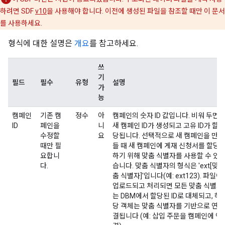
하려면 SDF
v10
을 사용해야 합니다. 이전에 생성된 파일을 참조할 때만 이 문서
를 사용하세요.
형식에 대한 설명은
개요
를 참고하세요.
쓰
기
필드
필수
유형
설명
가
능
캠페인
기존 캠
정수
아
캠페인의 숫자 ID 값입니다. 비워 두면
ID
페인을
니
새 캠페인 ID가 생성되고 고유 ID가 할
수정할
요
당됩니다. 선택적으로 새 캠페인을 만
때만 필
들 때 새 캠페인에 게재 신청서를 할당
요합니
하기 위해 맞춤 식별자를 사용할 수 있
다.
습니다. 맞춤 식별자의 형식은 'ext[맞
춤 식별자]'입니다(예: ext123). 파일이
업로드되고 처리되면 모든 맞춤 식별자
는 DBM에서 할당된 ID로 대체되고, 해
당 객체는 맞춤 식별자를 기반으로 연
결됩니다 (예: 삽입 주문을 캠페인에 연