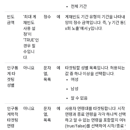
전체 기간
빈도
'최대 게
정수
예
게재빈도 기간 유형의 기간을 나타내는
금액
재빈도
양의 정수 금액입니다. 즉, 'y 기간 동안
사용 설
x회 노출'에서 y입니다.
정'이
'TRUE'인
경우 필
수입니
다.
인구통
아니요
문자
예
타겟팅할 성별 목록입니다. 허용되는
계 타
열,
값 중 하나 이상을 선택합니다.
겟팅
목록
여성
성별
남성
알 수 없음
인구통
아니요
문자
예
사용자 연령대를 타겟팅합니다. 시작
계학적
열,
연령과 종료 연령을 각각 하나씩 선택
타겟팅
목록
하고 알 수 없는 연령을 포함할지 여부
연령
(true/false)를 선택하여 시작/종료 범