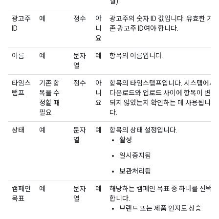
결).
광고주
예
정수
아
광고주의 숫자 ID 값입니다. 유효한 기
ID
니
존 광고주 ID여야 합니다.
요
이름
예
문자
예
항목의 이름입니다.
열
타임스
기존 항
정수
아
항목의 타임스탬프입니다. 시스템에서
탬프
목을 수
니
다운로드와 업로드 사이에 항목이 변경
정할 때
요
되지 않았는지 확인하는 데 사용됩니
필요
다.
상태
예
문자
예
항목의 상태 설정입니다.
열
활성
일시중지됨
보관처리됨
캠페인
예
문자
예
해당하는 캠페인 목표 중 하나를 선택
목표
열
합니다.
브랜드 또는 제품 인지도 상승