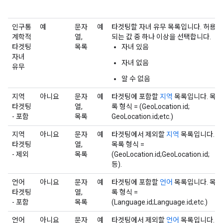
인구통
예
문자
예
타겟팅할 자녀 유무 목록입니다. 허용
계학적
열,
되는 값 중 하나 이상을 선택합니다.
타겟팅
목록
자녀 있음
자녀
자녀 없음
유무
알 수 없음
지역
아니요
문자
예
타겟팅에 포함할
지역
목록입니다. 목
타겟팅
열,
록 형식 = (GeoLocation.id;
- 포함
목록
GeoLocation.id;etc.)
지역
아니요
문자
예
타겟팅에서 제외할
지역
목록입니다.
타겟팅
열,
목록 형식 =
- 제외
목록
(GeoLocation.id;GeoLocation.id;
등).
언어
아니요
문자
예
타겟팅에 포함할
언어
목록입니다. 목
타겟팅
열,
록 형식 =
- 포함
목록
(Language.id;Language.id;etc.)
언어
아니요
문자
예
타겟팅에서 제외할
언어
목록입니다.