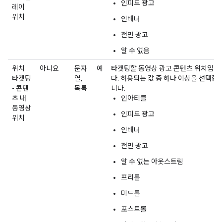
인피드 광고
레이
위치
인배너
전면 광고
알 수 없음
위치
아니요
문자
예
타겟팅할 동영상 광고 콘텐츠 위치입니
타겟팅
열,
다. 허용되는 값 중 하나 이상을 선택합
- 콘텐
목록
니다.
츠 내
인아티클
동영상
인피드 광고
위치
인배너
전면 광고
알 수 없는 아웃스트림
프리롤
미드롤
포스트롤