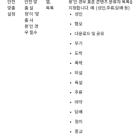
안전
안전 맞
열,
용'인 경우 표준 콘텐츠 분류자 목록을
맞춤
춤 설
목록
지정합니다. 예: (성인;주류;담배 등)
설정
정'이 '맞
성인
춤 사
혐오
용'인 경
우 필수
다운로드 및 공유
무기
도박
폭력
외설
욕설
주류
마약
담배
정치
종교