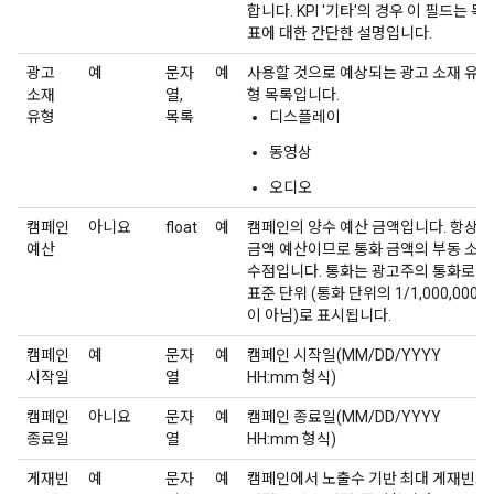
합니다. KPI '기타'의 경우 이 필드는 목
표에 대한 간단한 설명입니다.
광고
예
문자
예
사용할 것으로 예상되는 광고 소재 유
소재
열,
형 목록입니다.
유형
목록
디스플레이
동영상
오디오
캠페인
아니요
float
예
캠페인의 양수 예산 금액입니다. 항상
예산
금액 예산이므로 통화 금액의 부동 소
수점입니다. 통화는 광고주의 통화로
표준 단위 (통화 단위의 1/1,000,000
이 아님)로 표시됩니다.
캠페인
예
문자
예
캠페인 시작일(MM/DD/YYYY
시작일
열
HH:mm 형식)
캠페인
아니요
문자
예
캠페인 종료일(MM/DD/YYYY
종료일
열
HH:mm 형식)
게재빈
예
문자
예
캠페인에서 노출수 기반 최대 게재빈도