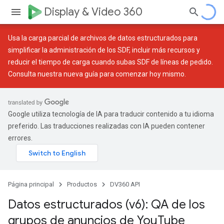
Display & Video 360
Usa la
carga parcial de archivos de datos estructurados
para
simplificar la administración de los SDF, incluir más recursos y
reducir el tiempo de carga cuando subas SDF de líneas de pedido.
Consulta nuestra
nueva guía
para comenzar hoy mismo.
Google utiliza tecnología de IA para traducir contenido a tu idioma
preferido. Las traducciones realizadas con IA pueden contener
errores.
Página principal
Productos
DV360 API
Datos estructurados (v6): QA de los
grupos de anuncios de You
Tube