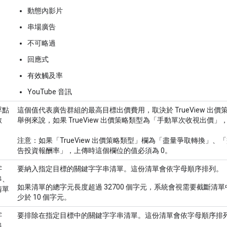
動態內影片
串場廣告
不可略過
回應式
有效觸及率
YouTube 音訊
浮點
這個值代表廣告群組的最高目標出價費用，取決於 TrueView 出
數
舉例來說，如果 TrueView 出價策略類型為「手動單次收視出價
注意：如果「TrueView 出價策略類型」欄為「盡量爭取轉換」
告投資報酬率」，上傳時這個欄位的值必須為 0。
字
要納入指定目標的關鍵字字串清單。這份清單會依字母順序排列。
串、
如果清單的總字元長度超過 32700 個字元，系統會視需要截斷清
清單
少於 10 個字元。
字
要排除在指定目標中的關鍵字字串清單。這份清單會依字母順序排
串、