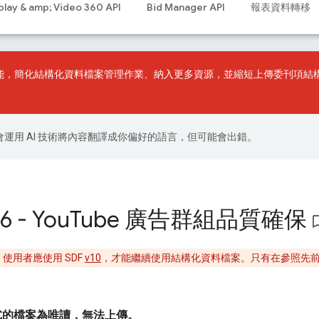
play & amp; Video 360 API
Bid Manager API
報表資料轉移
能，簡化結構化資料檔案管理作業、納入更多資源，並縮短上傳委刊項結
le 會運用 AI 技術將內容翻譯成你偏好的語言，但可能會出錯。
 - You
Tube 廣告群組品質確保
bookmark
使用者應使用 SDF
v10
，才能繼續使用結構化資料檔案。只有在參照先
。
式的檔案為唯讀，無法上傳。