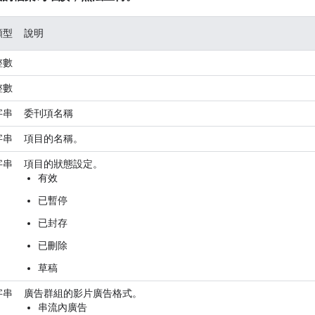
類型
說明
整數
整數
字串
委刊項名稱
字串
項目的名稱。
字串
項目的狀態設定。
有效
已暫停
已封存
已刪除
草稿
字串
廣告群組的影片廣告格式。
串流內廣告