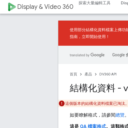
探索大量編輯工具
Dis
Display & Video 360
使用
部分結構化資料檔案上傳
功
指南
，立即開始使用！
Goog
首頁
產品
DV360 API
結構化資料 - v6
這個版本的結構化資料檔案已淘汰。
如要瞭解格式，請參閱
總覽
這是
QA 檔案格式
。這類格