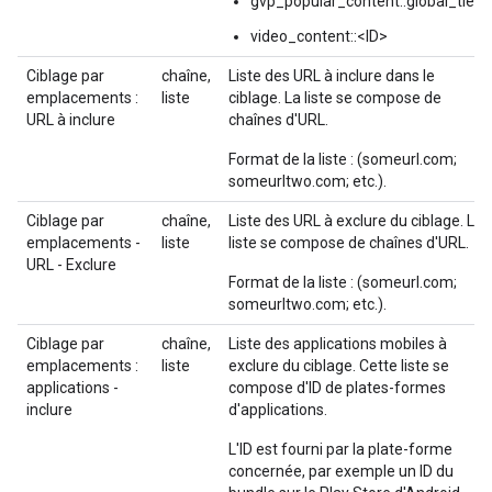
gvp_popular_content::global_tier2
video_content::<ID>
Ciblage par
chaîne,
Liste des URL à inclure dans le
emplacements :
liste
ciblage. La liste se compose de
URL à inclure
chaînes d'URL.
Format de la liste : (someurl.com;
someurltwo.com; etc.).
Ciblage par
chaîne,
Liste des URL à exclure du ciblage. La
emplacements -
liste
liste se compose de chaînes d'URL.
URL - Exclure
Format de la liste : (someurl.com;
someurltwo.com; etc.).
Ciblage par
chaîne,
Liste des applications mobiles à
emplacements :
liste
exclure du ciblage. Cette liste se
applications -
compose d'ID de plates-formes
inclure
d'applications.
L'ID est fourni par la plate-forme
concernée, par exemple un ID du