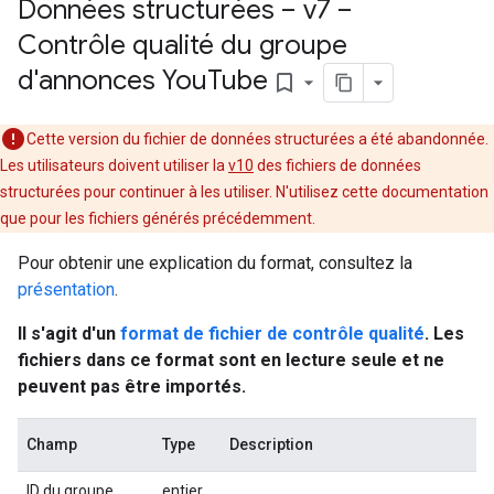
Données structurées – v7 –
Contrôle qualité du groupe
d'annonces You
Tube
bookmark_border
Cette version du fichier de données structurées a été abandonnée.
Les utilisateurs doivent utiliser la
v10
des fichiers de données
structurées pour continuer à les utiliser. N'utilisez cette documentation
que pour les fichiers générés précédemment.
Pour obtenir une explication du format, consultez la
présentation
.
Il s'agit d'un
format de fichier de contrôle qualité
. Les
fichiers dans ce format sont en lecture seule et ne
peuvent pas être importés.
Champ
Type
Description
ID du groupe
entier