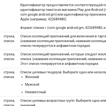
Идентификатор предоставляется соответствующей п
идентификатор пакета из магазина Play для Android 
com.google.android.gm) или идентификатор приложени
Apple (например: 422689480).
Формат списка = (com.google.android.gm; 422689480; и т
строка,
Список коллекций приложений для включения в тарге
список
(название коллекции приложений; название коллекции 
список генерируется в алфавитном порядке.
строка,
Список коллекций приложений, которые следует искл
список
списка: (название коллекции приложений; название ко
Этот список генерируется в алфавитном порядке.
строка,
Список целевых гендеров. Выберите одно или нескол
список
Женский
Мужской
Неизвестный
строка,
Список целевых возрастных групп. Выберите одно ил
список
значений.