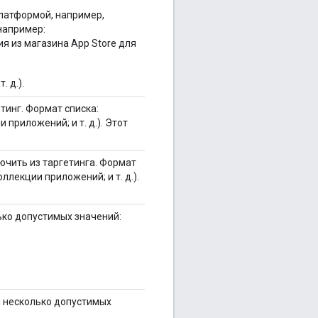
латформой, например,
(например:
я из магазина App Store для
. д.).
тинг. Формат списка:
приложений; и т. д.). Этот
ючить из таргетинга. Формат
ллекции приложений; и т. д.).
ько допустимых значений:
и несколько допустимых