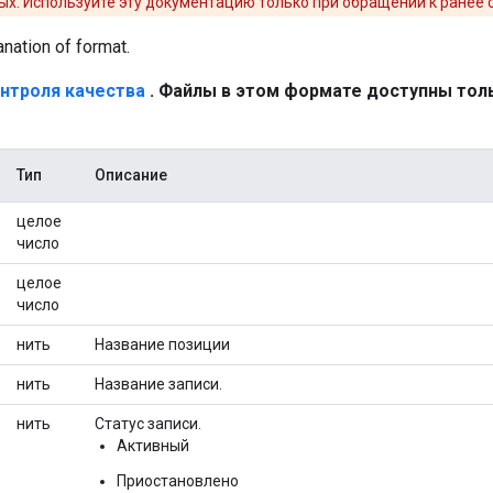
х. Используйте эту документацию только при обращении к ранее
anation of format.
нтроля качества
. Файлы в этом формате доступны толь
Тип
Описание
целое
число
целое
число
нить
Название позиции
нить
Название записи.
нить
Статус записи.
Активный
Приостановлено