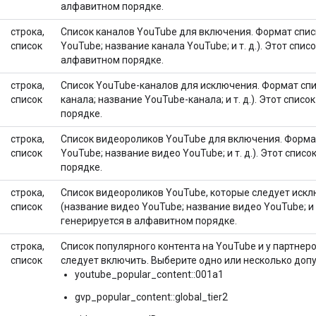
алфавитном порядке.
строка,
Список каналов YouTube для включения. Формат спис
список
YouTube; название канала YouTube; и т. д.). Этот спис
алфавитном порядке.
строка,
Список YouTube-каналов для исключения. Формат спи
список
канала; название YouTube-канала; и т. д.). Этот спис
порядке.
строка,
Список видеороликов YouTube для включения. Формат
список
YouTube; название видео YouTube; и т. д.). Этот спис
порядке.
строка,
Список видеороликов YouTube, которые следует искл
список
(название видео YouTube; название видео YouTube; и т.
генерируется в алфавитном порядке.
строка,
Список популярного контента на YouTube и у партнеро
список
следует включить. Выберите одно или несколько доп
youtube_popular_content::001a1
gvp_popular_content::global_tier2