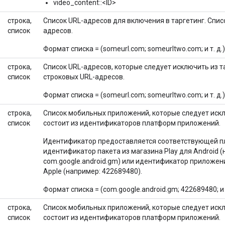
video_content::<ID>
строка,
Список URL-адресов для включения в таргетинг. Списо
список
адресов.
Формат списка = (someurl.com; someurltwo.com; и т. д.)
строка,
Список URL-адресов, которые следует исключить из та
список
строковых URL-адресов.
Формат списка = (someurl.com; someurltwo.com; и т. д.)
строка,
Список мобильных приложений, которые следует искл
список
состоит из идентификаторов платформ приложений.
Идентификатор предоставляется соответствующей п
идентификатор пакета из магазина Play для Android 
com.google.android.gm) или идентификатор приложени
Apple (например: 422689480).
Формат списка = (com.google.android.gm; 422689480; и т
строка,
Список мобильных приложений, которые следует искл
список
состоит из идентификаторов платформ приложений.