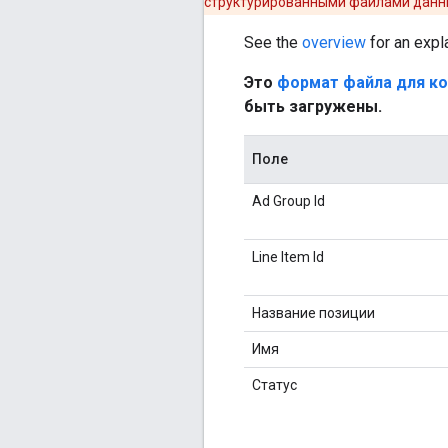
структурированными файлами данны
See the
overview
for an expl
Это
формат файла для ко
быть загружены.
Поле
Ad Group Id
Line Item Id
Название позиции
Имя
Статус