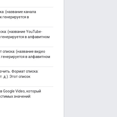
ка: (название канала
ок генерируется в
ска: (название YouTube-
ок генерируется в алфавитном
 списка: (название видео
ок генерируется в алфавитном
ючить. Формат списка:
 д.). Этот список
в Google Video, который
устимых значений: