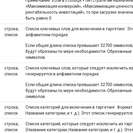
Примечание: Если в столбце «Тип стратегии назначен
«Максимизация конверсий», «Максимизация ценности
рентабельность инвестиций», то при загрузке значен
быть равно 0.
строка,
Список ключевых слов для включения в таргетинг. Эт
список
алфавитном порядке.
Если общая длина списка превышает 32700 символов
будут обрезаны по мере необходимости. Обрезанные 
символов.
строка,
Список ключевых слов, которые следует исключить из
список
генерируется в алфавитном порядке.
Если общая длина списка превышает 32700 символов
будут обрезаны по мере необходимости. Обрезанные 
символов.
строка,
Список категорий для включения в таргетинг. Формат 
список
Название категории; и т. д.). Этот список генерирует
строка,
Список категорий, которые следует исключить из тарг
список
(Название категории; Название категории; и т. д.). Это