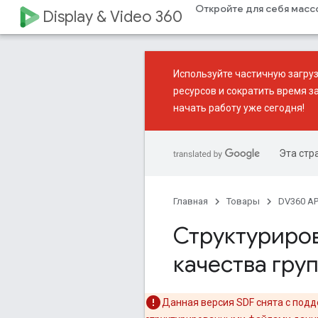
Откройте для себя мас
Display & Video 360
Используйте
частичную загру
ресурсов и сократить время з
начать работу уже сегодня!
Эта стр
Главная
Товары
DV360 AP
Структуриров
качества гру
Данная версия SDF снята с под