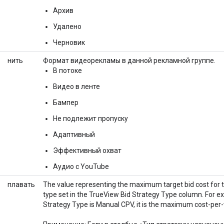
Архив
Удалено
Черновик
нить
Формат видеорекламы в данной рекламной группе.
В потоке
Видео в ленте
Бампер
Не подлежит пропуску
Адаптивный
Эффективный охват
Аудио с YouTube
плавать
The value representing the maximum target bid cost for 
type set in the TrueView Bid Strategy Type column. For ex
Strategy Type is Manual CPV, it is the maximum cost-per-