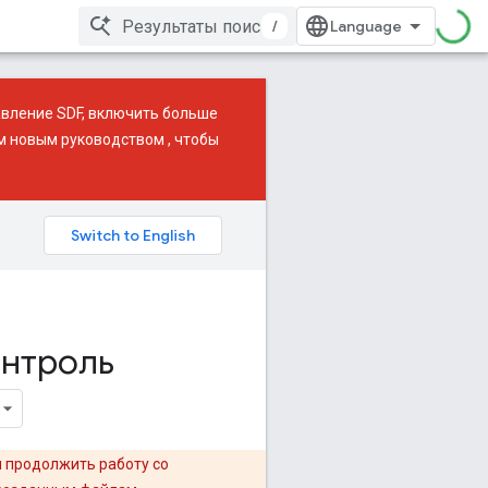
/
авление SDF, включить больше
им
новым руководством
, чтобы
онтроль
ы продолжить работу со