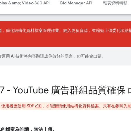
play & amp; Video 360 API
Bid Manager API
報表資料轉移
能，簡化結構化資料檔案管理作業、納入更多資源，並縮短上傳委刊項結
le 會運用 AI 技術將內容翻譯成你偏好的語言，但可能會出錯。
 - You
Tube 廣告群組品質確保
bookmark_
使用者應使用 SDF
v10
，才能繼續使用結構化資料檔案。只有在參照先
。
式的檔案為唯讀，無法上傳。