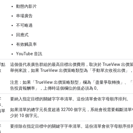
動態內影片
串場廣告
不可略過
回應式
有效觸及率
YouTube 音訊
浮點
這個值代表廣告群組的最高目標出價費用，取決於 TrueView 出
數
舉例來說，如果 TrueView 出價策略類型為「手動單次收視出價
注意：如果「TrueView 出價策略類型」欄為「盡量爭取轉換」
告投資報酬率」，上傳時這個欄位的值必須為 0。
字
要納入指定目標的關鍵字字串清單。這份清單會依字母順序排列。
串、
如果清單的總字元長度超過 32700 個字元，系統會視需要截斷清
清單
少於 10 個字元。
字
要排除在指定目標中的關鍵字字串清單。這份清單會依字母順序排
串、