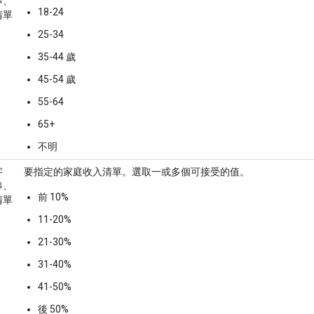
串、
18-24
清單
25-34
35-44 歲
45-54 歲
55-64
65+
不明
字
要指定的家庭收入清單。選取一或多個可接受的值。
串、
前 10%
清單
11-20%
21-30%
31-40%
41-50%
後 50%