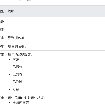
類型
說明
整數
整數
字串
委刊項名稱
字串
項目的名稱。
字串
項目的狀態設定。
有效
已暫停
已封存
已刪除
草稿
字串
廣告群組的影片廣告格式。
串流內廣告