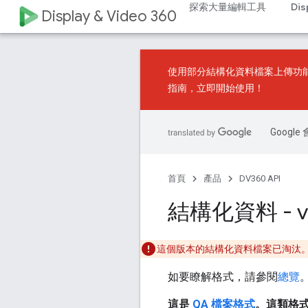
探索大量編輯工具
Dis
Display & Video 360
使用
部分結構化資料檔案上傳
功
指南
，立即開始使用！
Goog
首頁
產品
DV360 API
結構化資料 - v7
這個版本的結構化資料檔案已淘汰。
如要瞭解格式，請參閱
總覽
這是
QA 檔案格式
。這類格