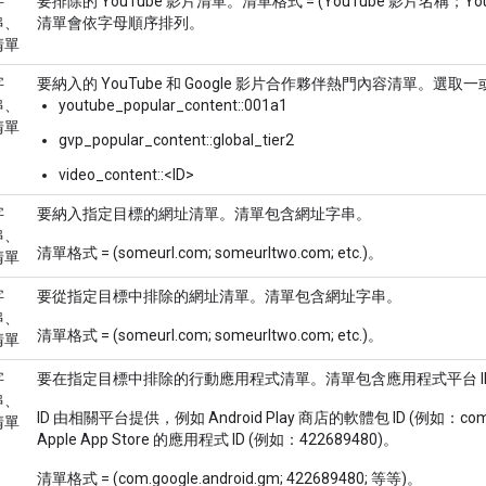
字
要排除的 YouTube 影片清單。清單格式 = (YouTube 影片名稱；Y
串、
清單會依字母順序排列。
清單
字
要納入的 YouTube 和 Google 影片合作夥伴熱門內容清單。選
串、
youtube_popular_content::001a1
清單
gvp_popular_content::global_tier2
video_content::<ID>
字
要納入指定目標的網址清單。清單包含網址字串。
串、
清單格式 = (someurl.com; someurltwo.com; etc.)。
清單
字
要從指定目標中排除的網址清單。清單包含網址字串。
串、
清單格式 = (someurl.com; someurltwo.com; etc.)。
清單
字
要在指定目標中排除的行動應用程式清單。清單包含應用程式平台 I
串、
ID 由相關平台提供，例如 Android Play 商店的軟體包 ID (例如：com.g
清單
Apple App Store 的應用程式 ID (例如：422689480)。
清單格式 = (com.google.android.gm; 422689480; 等等)。