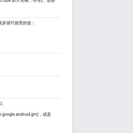
ouTube 影片名稱；等等)。這份
取一或多個可接受的值：
D。
oogle.android.gm)，或是