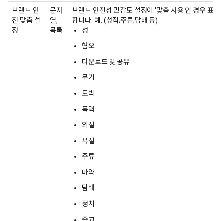
브랜드 안
문자
브랜드 안전성 민감도 설정이 '맞춤 사용'인 경우 표
전 맞춤 설
열,
합니다. 예: (성적;주류;담배 등)
정
목록
성
혐오
다운로드 및 공유
무기
도박
폭력
외설
욕설
주류
마약
담배
정치
종교