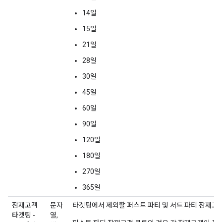
14일
15일
21일
28일
30일
45일
60일
90일
120일
180일
270일
365일
잠재고객
문자
타겟팅에서 제외할 퍼스트 파티 및 서드 파티 잠재고
타겟팅 -
열,