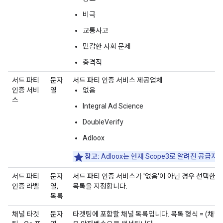
비극
교통사고
민감한 사회 문제
충격적
서드 파티
문자
서드 파티 인증 서비스 제공업체
인증 서비
열
없음
스
Integral Ad Science
DoubleVerify
Adloox
참고:
Adloox는 현재 Scope3로 알려진 공급자
서드 파티
문자
서드 파티 인증 서비스가 '없음'이 아닌 경우 선택한
인증 라벨
열,
목록을 지정합니다.
목록
채널 타겟
문자
타겟팅에 포함할 채널 목록입니다. 목록 형식 = (채널 이