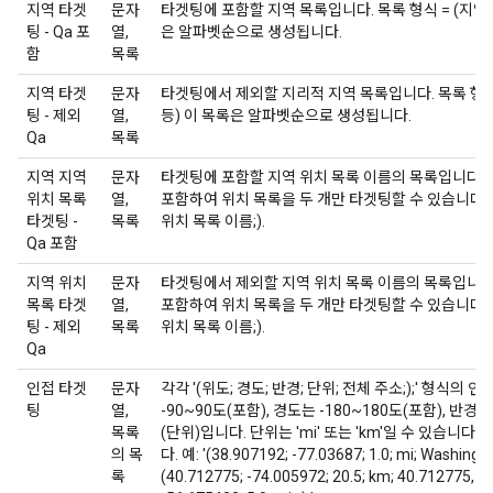
지역 타겟
문자
타겟팅에 포함할 지역 목록입니다. 목록 형식 = (지역 이
팅 - Qa 포
열,
은 알파벳순으로 생성됩니다.
함
목록
지역 타겟
문자
타겟팅에서 제외할 지리적 지역 목록입니다. 목록 형식 =
팅 - 제외
열,
등) 이 목록은 알파벳순으로 생성됩니다.
Qa
목록
지역 지역
문자
타겟팅에 포함할 지역 위치 목록 이름의 목록입니다.
위치 목록
열,
포함하여 위치 목록을 두 개만 타겟팅할 수 있습니다. 목
타겟팅 -
목록
위치 목록 이름;).
Qa 포함
지역 위치
문자
타겟팅에서 제외할 지역 위치 목록 이름의 목록입니다
목록 타겟
열,
포함하여 위치 목록을 두 개만 타겟팅할 수 있습니다. 목
팅 - 제외
목록
위치 목록 이름;).
Qa
인접 타겟
문자
각각 '(위도; 경도; 반경; 단위; 전체 주소;);' 형식의
팅
열,
-90~90도(포함), 경도는 -180~180도(포함), 반경
목록
(단위)입니다. 단위는 'mi' 또는 'km'일 수 있습니다. 
의 목
다. 예: '(38.907192; -77.03687; 1.0; mi; Washington
록
(40.712775; -74.005972; 20.5; km; 40.712775, -7