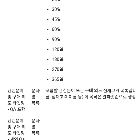
30일
45일
60일
90일
120일
180일
270일
365일
관심분야
문자
포함할 관심분야 또는 구매 의도 잠재고객 목록입니다. 
및 구매 의
열,
름, 잠재고객 이름 등) 이 목록은 알파벳순으로 생성됩
도 타겟팅
목록
- QA 포함
관심분야
문자
및 구매 의
열,
도 타겟팅
목록
- 제외 Qa