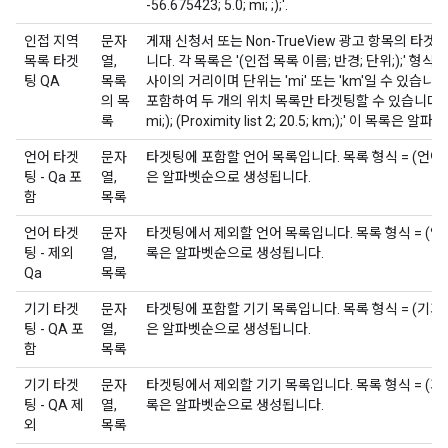
-56.675423; 5.0; mi; ;);'.
인접 지역
문자
게재 신청서 또는 Non-TrueView 광고 항목의 타
목록 타겟
열,
니다. 각 목록은 '(인접 목록 이름; 반경; 단위;);' 형식
팅 QA
목록
사이의 거리이며 단위는 'mi' 또는 'km'일 수 있습니
의 목
포함하여 두 개의 위치 목록만 타겟팅할 수 있습니다. 예: '(Pro
록
mi;); (Proximity list 2; 20.5; km;);' 이 목
언어 타겟
문자
타겟팅에 포함할 언어 목록입니다. 목록 형식 = (언어 이
팅 - Qa 포
열,
은 알파벳순으로 생성됩니다.
함
목록
언어 타겟
문자
타겟팅에서 제외할 언어 목록입니다. 목록 형식 = (언어 
팅 - 제외
열,
록은 알파벳순으로 생성됩니다.
Qa
목록
기기 타겟
문자
타겟팅에 포함할 기기 목록입니다. 목록 형식 = (기기 이
팅 - QA 포
열,
은 알파벳순으로 생성됩니다.
함
목록
기기 타겟
문자
타겟팅에서 제외할 기기 목록입니다. 목록 형식 = (기기 
팅 - QA 제
열,
록은 알파벳순으로 생성됩니다.
외
목록