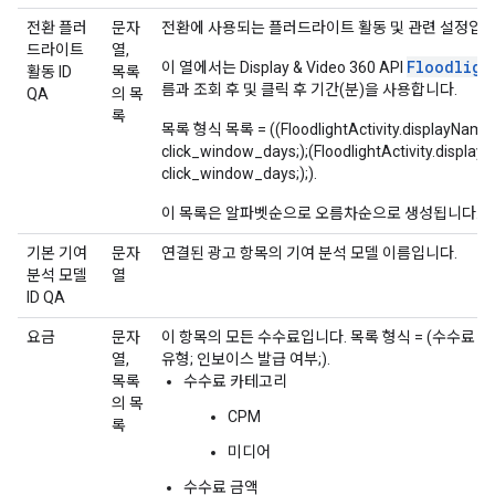
전환 플러
문자
전환에 사용되는 플러드라이트 활동 및 관련 설정입니
드라이트
열,
Floodligh
이 열에서는 Display & Video 360 API
활동 ID
목록
름과 조회 후 및 클릭 후 기간(분)을 사용합니다.
QA
의 목
록
목록 형식 목록 = ((FloodlightActivity.displayName
click_window_days;);(FloodlightActivity.displ
click_window_days;);).
이 목록은 알파벳순으로 오름차순으로 생성됩니다.
기본 기여
문자
연결된 광고 항목의 기여 분석 모델 이름입니다.
분석 모델
열
ID QA
요금
문자
이 항목의 모든 수수료입니다. 목록 형식 = (수수료 
열,
유형; 인보이스 발급 여부;).
목록
수수료 카테고리
의 목
CPM
록
미디어
수수료 금액