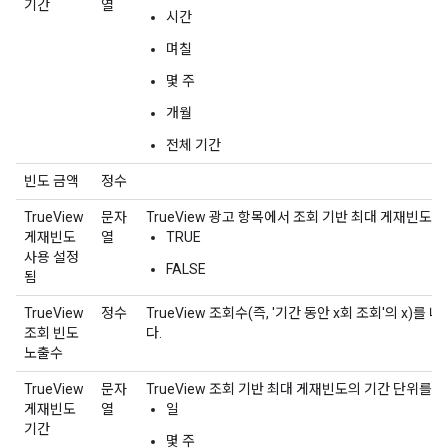
기간
열
시간
며칠
몇 주
개월
전체 기간
빈도 금액
정수
TrueView
문자
TrueView 광고 항목에서 조회 기반 최대 게재빈도
게재빈도
열
TRUE
사용 설정
FALSE
됨
TrueView
정수
TrueView 조회수(즉, '기간 동안 x회 조회'의 x)
조회 빈도
다.
노출수
TrueView
문자
TrueView 조회 기반 최대 게재빈도의 기간 단위를 
게재빈도
열
일
기간
몇 주