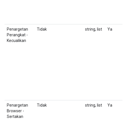
F
T
m
Penargetan
Tidak
string, list
Ya
D
Perangkat -
K
Kecualikan
u
F
T
m
Penargetan
Tidak
string, list
Ya
D
Browser -
K
Sertakan
u