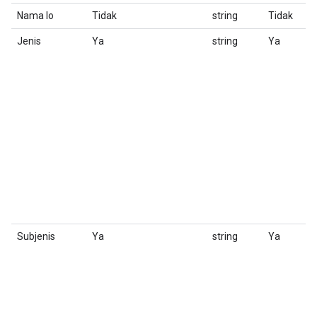
Nama Io
Tidak
string
Tidak
N
Jenis
Ya
string
Ya
Je
H
Pi
Subjenis
Ya
string
Ya
K
Pi