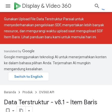
Display & Video 360
Gunakan
Upload File Data Terstruktur Parsial
untuk
menyederhanakan pengelolaan SDF, menyertakan lebih banyak
resource, dan mengurangi waktu upload saat mengupload SDF
Item Baris. Lihat
panduan baru
kami untuk memulai hari ini.
Google menggunakan teknologi AI untuk menerjemahkan konten
ke dalam bahasa pilihan Anda. Terjemahan AI mungkin
mengandung kesalahan.
Beranda
Produk
DV360 API
Data Terstruktur - v8
.
1 - Item Baris
bookmark_border