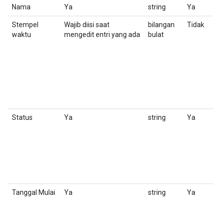
Nama
Ya
string
Ya
N
Stempel
Wajib diisi saat
bilangan
Tidak
S
waktu
mengedit entri yang ada
bulat
Status
Ya
string
Ya
S
Tanggal Mulai
Ya
string
Ya
S
B
t