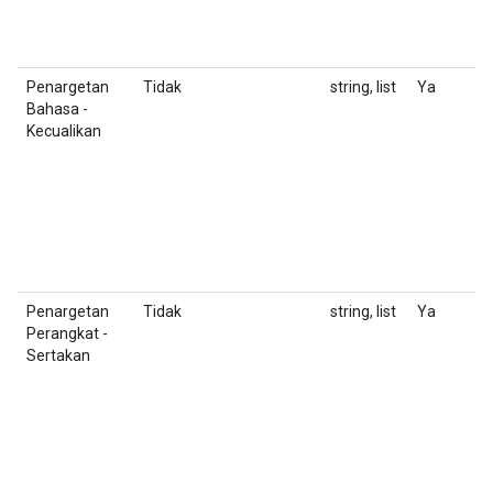
J
i
ba
Penargetan
Tidak
string, list
Ya
D
Bahasa -
K
Kecualikan
u
F
T
m
T
Penargetan
Tidak
string, list
Ya
D
Perangkat -
K
Sertakan
u