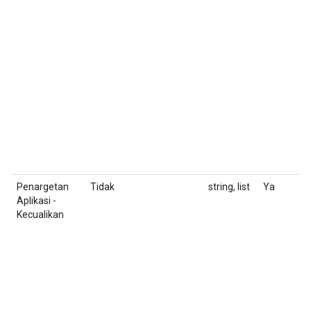
I
(
4
S
m
F
d
Penargetan
Tidak
string, list
Ya
D
Aplikasi -
g
Kecualikan
N