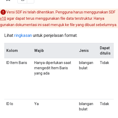
Versi SDF ini telah dihentikan. Pengguna harus menggunakan SDF
v10
agar dapat terus menggunakan file data terstruktur. Hanya
gunakan dokumentasi ini saat merujuk ke file yang dibuat sebelumnya.
Lihat
ringkasan
untuk penjelasan format.
Dapat
Kolom
Wajib
Jenis
D
ditulis
ID Item Baris
Hanya diperlukan saat
bilangan
Tidak
N
mengedit Item Baris
bulat
I
yang ada
d
I
S
d
b
ID Io
Ya
bilangan
Tidak
N
bulat
(
A