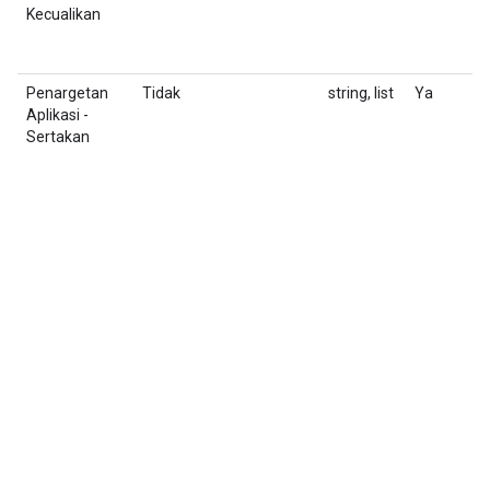
Kecualikan
F
u
Penargetan
Tidak
string, list
Ya
D
Aplikasi -
g
Sertakan
N