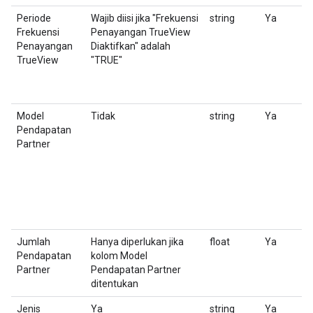
Periode
Wajib diisi jika "Frekuensi
string
Ya
M
Frekuensi
Penayangan TrueView
T
Penayangan
Diaktifkan" adalah
TrueView
"TRUE"
Model
Tidak
string
Ya
M
Pendapatan
p
Partner
u
P
Jumlah
Hanya diperlukan jika
float
Ya
N
Pendapatan
kolom Model
j
Partner
Pendapatan Partner
ditentukan
Jenis
Ya
string
Ya
Pi