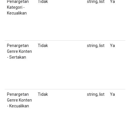
Penargetan
Tidak
string, list
Ya
D
Kategori -
m
Kecualikan
j
F
T
m
Penargetan
Tidak
string, list
Ya
D
Genre Konten
K
- Sertakan
u
F
T
m
Penargetan
Tidak
string, list
Ya
D
Genre Konten
K
- Kecualikan
u
F
T