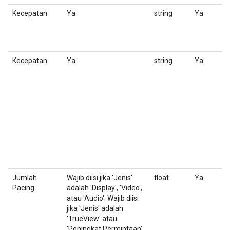
Kecepatan
Ya
string
Ya
P
I
'
Kecepatan
Ya
string
Ya
K
Pi
I
a
Jumlah
Wajib diisi jika 'Jenis'
float
Ya
J
Pacing
adalah 'Display', 'Video',
k
atau 'Audio'. Wajib diisi
jika 'Jenis' adalah
'TrueView' atau
'Peningkat Permintaan'