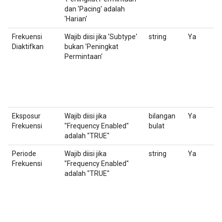
dan 'Pacing' adalah
'Harian'
Frekuensi
Wajib diisi jika 'Subtype'
string
Ya
M
Diaktifkan
bukan 'Peningkat
it
Permintaan'
Pi
Eksposur
Wajib diisi jika
bilangan
Ya
J
Frekuensi
"Frequency Enabled"
bulat
F
adalah "TRUE"
Periode
Wajib diisi jika
string
Ya
M
Frekuensi
"Frequency Enabled"
adalah "TRUE"
Pi