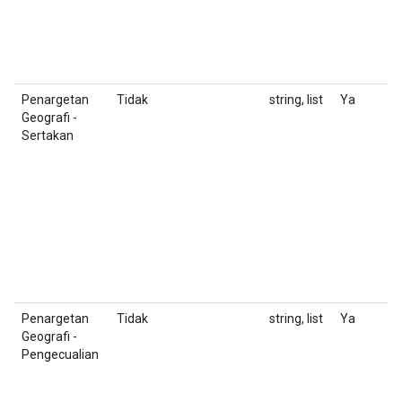
S
M
C
Penargetan
Tidak
string, list
Ya
D
Geografi -
K
Sertakan
u
F
T
m
J
i
ba
Penargetan
Tidak
string, list
Ya
D
Geografi -
K
Pengecualian
u
F