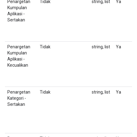
Penargetan
Tidak
string, list
Ya
D
Kumpulan
K
Aplikasi -
u
Sertakan
F
T
Penargetan
Tidak
string, list
Ya
D
Kumpulan
K
Aplikasi -
u
Kecualikan
F
T
Penargetan
Tidak
string, list
Ya
D
Kategori -
I
T
Sertakan
F
T
m