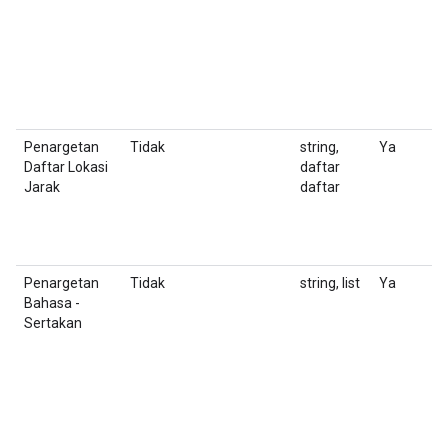
(
-
J
i
ba
Penargetan
Tidak
string,
Ya
D
Daftar Lokasi
daftar
T
Jarak
daftar
P
j
b
G
Penargetan
Tidak
string, list
Ya
D
Bahasa -
K
Sertakan
u
F
T
m