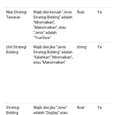
Nilai Strategi
Wajib diisi kecuali "Jenis
float
Ya
U
Tawaran
Strategi Bidding" adalah
P
"Minimalkan",
S
"Maksimalkan", atau
"Jenis" adalah
"TrueView"
Unit Strategi
Wajib diisi jika "Jenis
string
Ya
U
Bidding
Strategi Bidding" adalah
s
"Kalahkan","Minimalkan",
atau "Maksimalkan"
Strategi
Wajib diisi jika "Jenis"
float
Ya
Te
Bidding
adalah "Display" atau
O