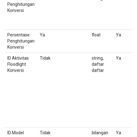
Penghitungan
Konversi
Persentase
Ya
float
Ya
T
Penghitungan
(
Konversi
ID Aktivitas
Tidak
string,
Ya
A
Floodlight
daftar
K
Konversi
daftar
F
Fo
v
(
c
K
m
ID Model
Tidak
bilangan
Ya
I