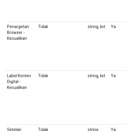
F
T
m
Penargetan
Tidak
string, list
Ya
D
Browser -
K
Kecualikan
u
F
T
m
Label Konten
Tidak
string, list
Ya
Da
Digital -
Kecualikan
Setelan
Tidak
string
Ya
P