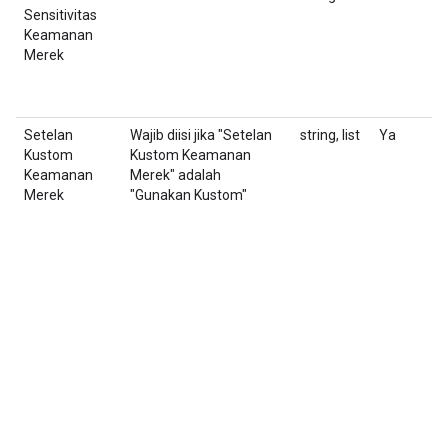
Sensitivitas
s
Keamanan
Merek
Setelan
Wajib diisi jika "Setelan
string, list
Ya
J
Kustom
Kustom Keamanan
d
Keamanan
Merek" adalah
Merek
"Gunakan Kustom"