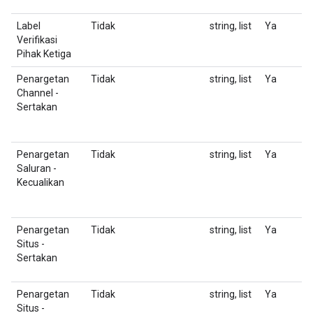
Label
Tidak
string, list
Ya
J
Verifikasi
d
Pihak Ketiga
Penargetan
Tidak
string, list
Ya
D
Channel -
K
Sertakan
F
Penargetan
Tidak
string, list
Ya
D
Saluran -
K
Kecualikan
F
Penargetan
Tidak
string, list
Ya
D
Situs -
F
Sertakan
u
Penargetan
Tidak
string, list
Ya
D
Situs -
U