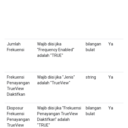
U
a
Jumlah
Wajib diisi jika
bilangan
Ya
J
Frekuensi
"Frequency Enabled"
bulat
d
adalah "TRUE"
i
P
Frekuensi
Wajib diisi jika "Jenis"
string
Ya
M
Penayangan
adalah "TrueView"
i
TrueView
Diaktifkan
Eksposur
Wajib diisi jika "Frekuensi
bilangan
Ya
J
Frekuensi
Penayangan TrueView
bulat
'
Penayangan
Diaktifkan" adalah
TrueView
"TRUE"