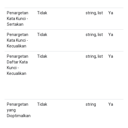
m
Penargetan
Tidak
string, list
Ya
D
Kata Kunci -
D
Sertakan
Penargetan
Tidak
string, list
Ya
D
Kata Kunci -
D
Kecualikan
Penargetan
Tidak
string, list
Ya
D
Daftar Kata
K
Kunci -
A
Kecualikan
F
N
n
Penargetan
Tidak
string
Ya
A
yang
Dioptimalkan