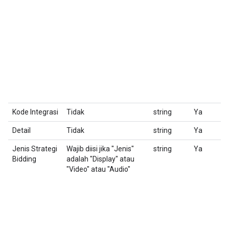
Kode Integrasi
Tidak
string
Ya
K
Detail
Tidak
string
Ya
D
Jenis Strategi
Wajib diisi jika "Jenis"
string
Ya
Pi
Bidding
adalah "Display" atau
"Video" atau "Audio"