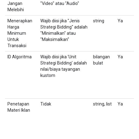
Jangan
"Video" atau "Audio"
a
Melebihi
Menerapkan
Wajib diisi jika "Jenis
string
Ya
A
Harga
Strategi Bidding" adalah
Minimum
"Minimalkan" atau
Untuk
"Maksimalkan"
Transaksi
ID Algoritma
Wajib diisi jika 'Unit
bilangan
Ya
I
Strategi Bidding' adalah
bulat
n
nilai/biaya tayangan
S
kustom
k
u
A
Penetapan
Tidak
string, list
Ya
D
Materi Iklan
K
Fo
d