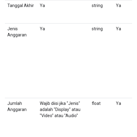
Tanggal Akhir
Ya
string
Ya
S
M
t
Jenis
Ya
string
Ya
M
Anggaran
u
m
i
Jumlah
Wajib diisi jika "Jenis"
float
Ya
J
Anggaran
adalah "Display" atau
i
"Video" atau "Audio"
a
1
e
(