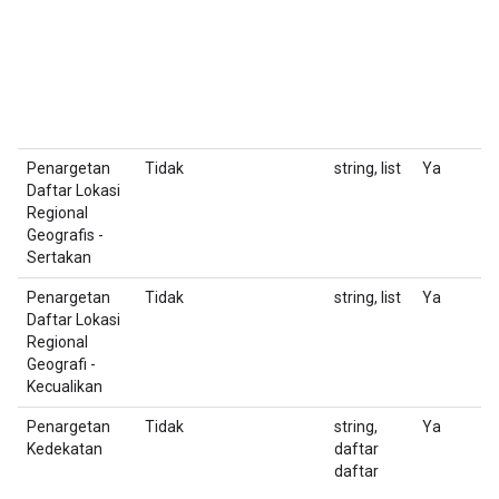
T
m
J
i
ba
Penargetan
Tidak
string, list
Ya
D
Daftar Lokasi
33
Regional
Geografis -
Sertakan
Penargetan
Tidak
string, list
Ya
D
Daftar Lokasi
22
Regional
Geografi -
Kecualikan
Penargetan
Tidak
string,
Ya
D
Kedekatan
daftar
F
daftar
1
U