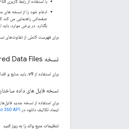
با استفاده از رابط کاربری Display & Video 360 UI یا API نسخه Structured Data Files انتخابی خود را به نسخه 9 به روز کنید.
بگذارد. در برخی موارد، باید از v9 برای آپلود SDF از تاریخ 8 سپتامبر 2025 استفاده ک
برای فهرست کاملی از تفاوت‌های نسخه
نسخه Structured Data Files خود را به روز کنید
برای استفاده از v9، باید منابع و اقدامات تولید SDF خود را به روز کنید تا از v9 هنگام دانلود و آپلود فایل های داده ساختاریافته استفاده کنید.
نسخه فایل های داده ساختاریا
برای استفاده از نسخه جدید فایل‌ها
ایجاد تکالیف دانلود در
eo 360 API
تنظیمات منبع والد را به روز کنید