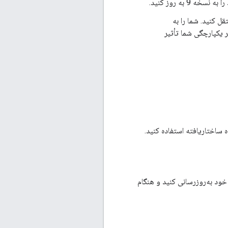
نسخه های منسوخ شده فایل های داده ساختاریافته (v7، v7.1، v8، یا v8.1) به نسخه 9 منتقل کنید. شما را به
شان می دهد که ممکن است بر یکپارچگی شما تأثیر
خود به‌روزرسانی کنید و هنگام