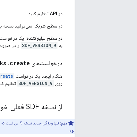
در API تنظیم کنید
در سطح شریک:
نمی‌توانید نسخه پیش‌فرض SDF را در سطح شری
در سطح تبلیغ‌کننده:
یک درخواست
به
SDF_VERSION_9
و در صورت 
درخواست‌های
create
.
ks
هنگام ایجاد یک درخواست
reate
روی
SDF_VERSION_9
تنظیم کنی
از نسخه SDF فعلی خود مهاجرت کنید
مهم:
تنها ویژگی جدید نسخه 9 این است که می‌توان اعلام کرد آیا یک آیتم خطی تبلیغات سیاسی اتحادیه اروپا را ارائه می‌دهد یا خیر. این ستون از
بود.