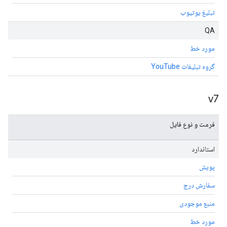
تبلیغ یوتیوب
QA
مورد خط
گروه تبلیغات YouTube
v7
فرمت و نوع فایل
استاندارد
پویش
سفارش درج
منبع موجودی
مورد خط