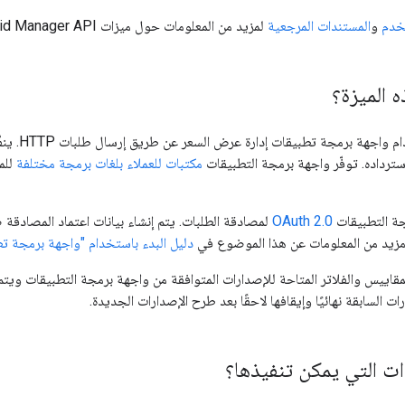
تخدم
و
المستندات المرجعية
لمزيد من المعلومات حول ميزات Bid Manager API.
 الميزة؟
يمكن لفريقك 
استرداده. توفّر واجهة برمجة التطبيقات
مكتبات للعملاء بلغات برمجة مختلفة
للم
ة التطبيقات
OAuth 2.0
لمصادقة الطلبات. يتم إنشاء بيانات اعتماد المصادقة
 مزيد من المعلومات عن هذا الموضوع في
دليل البدء باستخدام "واجهة برمجة ت
لمقاييس والفلاتر المتاحة للإصدارات المتوافقة من واجهة برمجة التطبيقات وي
ت السابقة نهائيًا وإيقافها لاحقًا بعد طرح الإصدارات الجديدة.
ات التي يمكن تنفيذها؟