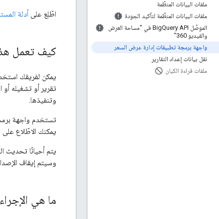
ملفات البيانات المنظّمة
اطّلِع على
أدلة المس
ملفات البيانات المنظَّمة لتأكيد الجودة
الموصِّل Big
Query API في "مساحة العرض
والفيديو 360"
واجهة برمجة تطبيقات إدارة عرض السعر
كيف تعمل هذه
نقل بيانات إعداد التقارير
ملفات قراءة الكيان
تقرير أو تشغيله أو 
وتنفيذها.
تستخدم واجهة برمج
يمكنك الاطّلاع على
يتم أحيانًا تحديث ا
وسيتم إيقاف الإصدارا
ما هي الإجراء