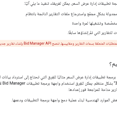
ة تطبيقات إدارة عرض السعر، يمكن لفريقك تنفيذ ما يلي آليًا:
جدولة بشكلٍ مجمّع واسترجاع ملفات التقارير الناتجة بانتظام
 مخصّصة وتشغيلها لمرة واحدة
ت للتقارير التي تمّ إنشاؤها سابقًا.
لتقارير ومقاييسها، تنصح Bid Manager API بإنشاء تقارير جديدة في واجهة "مساحة العرض والفيديو 360" أولاً.
يم؟
 برمجة تطبيقات إدارة عرض السعر مثاليًا للفِرق التي تحتاج إلى استرداد بيانات ال
العرض 
ارير متاحة للمراجعة فور إعدادها.
ض الموارد الهندسية لبناء عملية دمج واجهة برمجة التطبيقات ودعمها.