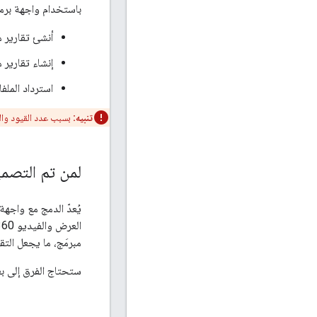
باستخدام واجهة برمج
أنشئ تقارير م
إنشاء تقارير
استرداد الملفا
تنبيه:
بسبب عدد القيود والمتطلبات المتعلقة بسمات ا
لمن تم التصم
يُعدّ الدمج مع واجهة
مبرمَج، ما يجعل التق
ستحتاج الفرق إلى بع