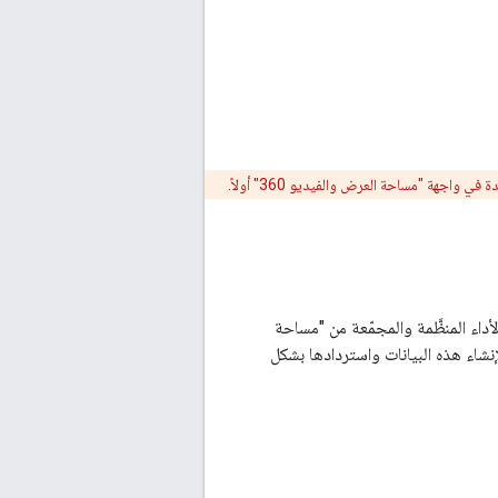
أداء المنظَّمة والمجمّعة من "مساحة
والفيديو 360" بشكل منتظم. يمكن للفِرق استخدام واجهة برمجة تطبيقات Bid Manager لإنشاء هذه البيانات واستردادها بشكل