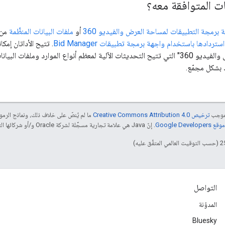
ت المتوافقة معه؟
 برمجة التطبيقات لمساحة العرض والفيديو 360
أو
ملفات البيانات المنظَّمة
من 
ستردادها باستخدام واجهة برمجة تطبيقات Bid Manager
. تتيح الأداتان إمك
خلال "مساحة العرض والفيديو 360" التي تتيح التحديثات الآلية لمعظم أنواع الموارد وم
 بشكل مجمّع.
بموجب
ترخيص Creative Commons Attribution 4.0‏
ما لم يُنصّ على خلاف ذلك، ونماذج الر
Google Dev‏
. إنّ Java هي علامة تجارية مسجَّلة لشركة Oracle و/أو شركائها التابعين.
التواصل
المدوّنة
Bluesky