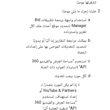
تشغيلها يوميًا.
عليك إجراء ما يلي يوميًا:
استخدام واجهة برمجة تطبيقات Bid
Manager لتحديد موقع أحدث ملف لكل
تقرير واسترداده.
يمكنك مراجعة التقارير إما آليًا أو يدويًا
لتحديد التعديلات الموصى بها على إعدادات
الحملة.
استخدِم "مساحة العرض والفيديو 360
API" لاسترداد الموارد ذات الصلة.
لكل مورد يجب تعديله:
إذا
لم
يكن المورد مصدرًا لـ
YouTube & Partners أو
إعداد استهداف، استخدِم
"مساحة العرض والفيديو 360
API" لتنفيذ العملية آليًا.