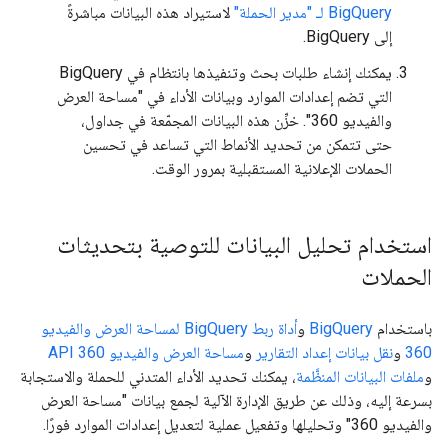
BigQuery لـ "مدير الحملة"
لاستيراد هذه البيانات مباشرةً
إلى BigQuery.
يمكنك إنشاء طلبات بحث وتنفيذها بانتظام في BigQuery
التي تضم إعدادات الموارد وبيانات الأداء في "مساحة العرض
والفيديو 360". خزِّن هذه البيانات المجمّعة في جداول،
حتى تتمكن من تحديد الأنماط التي تساعد في تحسين
الحملات الإعلانية المستقبلية بمرور الوقت.
استخدام تحليل البيانات للتوصية بتحديثات
الحملات
باستخدام
BigQuery
و
أداة ربط BigQuery لمساحة العرض والفيديو
360
و
نقل بيانات إعداد التقارير
و
مساحة العرض والفيديو 360 API
و
ملفات البيانات المنظَّمة
، يمكنك تحديد الأداء المتدني للحملة والاستجابة
بسرعة إليه، وذلك عن طريق الإدارة الآلية لجمع بيانات "مساحة العرض
والفيديو 360" وتحليلها وتفعيل عملية لتعديل إعدادات الموارد فورًا.