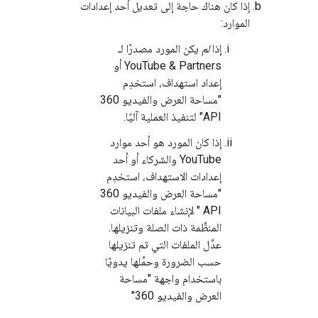
إذا كان هناك حاجة إلى تعديل أحد إعدادات
الموارد:
إذا
لم
يكن المورد مصدرًا لـ
YouTube & Partners أو
إعداد استهداف، استخدِم
"مساحة العرض والفيديو 360
API" لتنفيذ العملية آليًا.
إذا كان المورد هو أحد موارد
YouTube والشركاء أو أحد
إعدادات الاستهداف، استخدِم
"مساحة العرض والفيديو 360
API " لإنشاء ملفات البيانات
المنظَّمة ذات الصلة وتنزيلها.
عدِّل الملفات التي تم تنزيلها
حسب الضرورة وحمِّلها يدويًا
باستخدام واجهة "مساحة
العرض والفيديو 360"