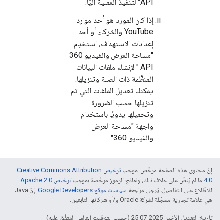
API" لتنفيذ العملية آليًا.
إذا كان المورد هو أحد موارد
YouTube والشركاء أو أحد
إعدادات الاستهداف، استخدِم
"مساحة العرض والفيديو 360
API " لإنشاء ملفات البيانات
المنظَّمة ذات الصلة وتنزيلها.
يمكنك تعديل الملفات التي تم
تنزيلها حسب الضرورة
وتحميلها يدويًا باستخدام
واجهة "مساحة العرض
والفيديو 360".
إنّ محتوى هذه الصفحة مرخّص بموجب
ترخيص Creative Commons Attribution
4.0‏
ما لم يُنصّ على خلاف ذلك، ونماذج الرموز مرخّصة بموجب
ترخيص Apache 2.0‏
.
للاطّلاع على التفاصيل، يُرجى مراجعة
سياسات موقع Google Developers‏
. إنّ Java
هي علامة تجارية مسجَّلة لشركة Oracle و/أو شركائها التابعين.
تاريخ التعديل الأخير: 2025-07-25 (حسب التوقيت العالمي المتفَّق عليه)