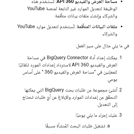
مساحة العرض والفيديو 360 API
: تُستخدَم هذه
الوظيفة لتعديل الموارد غير التابعة لمنصة YouTube
والشركاء وإنشاء ملفات بيانات منظَّمة.
ملفات البيانات المنظَّمة
: تُستخدم لتعديل موارد YouTube
والشركاء.
في ما يلي مثال على سير العمل:
يمكنك إعداد أداة BigQuery Connector في مساحة
العرض والفيديو 360 API لاسترداد إعدادات المورد تلقائيًا
للمعلِنين في "مساحة العرض والفيديو 360 " على أساس
يومي.
أنشئ مجموعة من طلبات بحث BigQuery التي يمكنها
التحقّق من إعدادات الموارد والإبلاغ عن أيّ طلبات تحتاج
إلى التعديل.
عليك إجراء ما يلي يوميًا:
تشغيل طلبات البحث المُنشأة مسبقًا