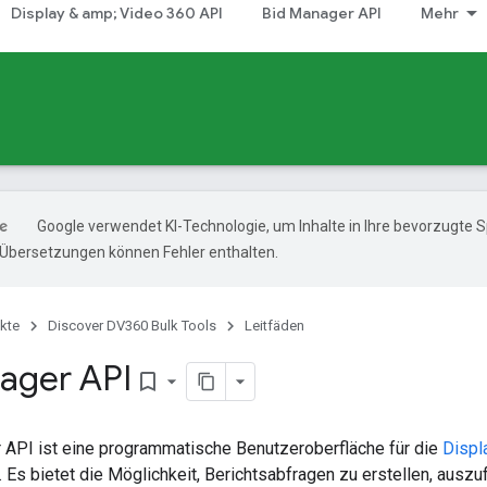
Display & amp; Video 360 API
Bid Manager API
Mehr
Google verwendet KI-Technologie, um Inhalte in Ihre bevorzugte 
-Übersetzungen können Fehler enthalten.
kte
Discover DV360 Bulk Tools
Leitfäden
ager API
bookmark_border
 API ist eine programmatische Benutzeroberfläche für die
Displ
. Es bietet die Möglichkeit, Berichtsabfragen zu erstellen, auszu