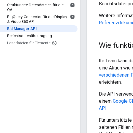
Berichtsdatei p
Strukturierte Datendateien für die
QA
Weitere Informa
Big
Query-Connector für die Display
& Video 360 API
Referenzdokume
Bid Manager API
Berichtsdatenübertragung
Lesedateien für Elemente
Wie funkti
Ihr Team kann d
eine Aktion wie 
verschiedenen 
erleichtern.
Die API verwen
einem
Google Cl
API
.
Für unterstützte
seltenen Fällen 