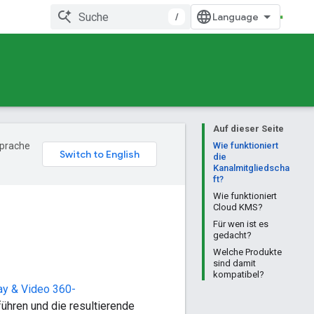
/
Auf dieser Seite
Sprache
Wie funktioniert
die
Kanalmitgliedscha
ft?
Wie funktioniert
Cloud KMS?
Für wen ist es
gedacht?
Welche Produkte
sind damit
kompatibel?
ay & Video 360-
führen und die resultierende