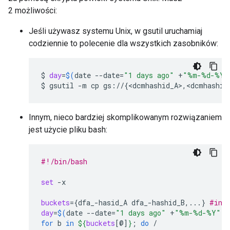
2 możliwości:
Jeśli używasz systemu Unix, w gsutil uruchamiaj
codziennie to polecenie dla wszystkich zasobników:
$
day
=
$(
date
--date
=
"1 days ago"
+
"%m-%d-%Y"
$
gsutil
-m
cp
gs://
{
<dcmhashid_A>,<dcmhashid
Innym, nieco bardziej skomplikowanym rozwiązaniem
jest użycie pliku bash:
#!/bin/bash
set
-x

buckets
={
dfa_-hasid_A
dfa_-hashid_B,...
}
#inc
day
=
$(
date
--date
=
"1 days ago"
+
"%m-%d-%Y"
)
for
b
in
${
buckets
[@]
}
;
do