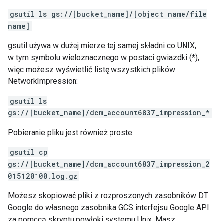
gsutil ls gs://[bucket_name]/[object name/file
name]
gsutil używa w dużej mierze tej samej składni co UNIX,
w tym symbolu wieloznacznego w postaci gwiazdki (*),
więc możesz wyświetlić listę wszystkich plików
NetworkImpression:
gsutil ls
gs://[bucket_name]/dcm_account6837_impression_*
Pobieranie pliku jest również proste:
gsutil cp
gs://[bucket_name]/dcm_account6837_impression_2
015120100.log.gz
Możesz skopiować pliki z rozproszonych zasobników DT
Google do własnego zasobnika GCS interfejsu Google API
za pomocą skryptu powłoki systemu Unix. Masz