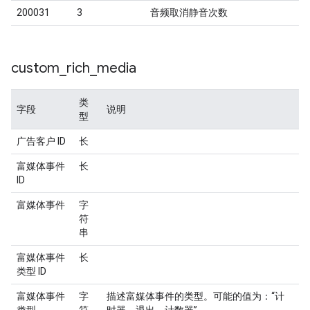
200031
3
音频取消静音次数
custom
_
rich
_
media
类
字段
说明
型
广告客户 ID
长
富媒体事件
长
ID
富媒体事件
字
符
串
富媒体事件
长
类型 ID
富媒体事件
字
描述富媒体事件的类型。可能的值为：“计