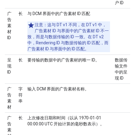
户 ID
广
长
与 DCM 界面中的广告素材 ID 匹配
告
注意：这与 DT v1 不同，在 DT v1 中，
素
广告素材 ID 与界面中的广告素材 ID 不一
材
致，而是与数据传输的 ID 一致。在 DT v2
ID
中，Rendering ID 与数据传输的 ID 匹配，而
广告素材 ID 与界面中的 ID 匹配。
呈
长
要传输的数据中的广告素材的唯一 ID。
数据传
现
输文件
ID
中的呈
现 ID
广
字
输入 DCM 界面的广告素材名称。
告
符
素
串
材
广
长
上次修改日期和时间（以从 1970-01-01
告
00:00:00 UTC 开始计算的毫秒数表示）。
素