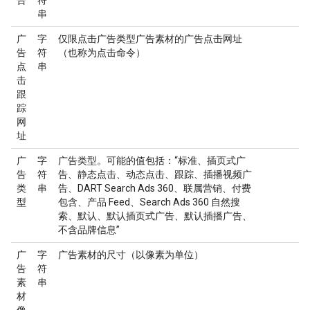
告
符
串
广
字
仅限点击广告类型广告素材的广告点击网址
告
符
（也称为点击命令）
点
串
击
跟
踪
网
址
广
字
广告类型。可能的值包括：“标准、插页式广
告
符
告、静态点击、动态点击、跟踪、插播视频广
类
串
告、DART Search Ads 360、联属营销、付费
型
包含、产品 Feed、Search Ads 360 自然搜
索、默认、默认插页式广告、默认插播广告、
不含品牌信息”
广
字
广告素材的尺寸（以像素为单位）
告
符
素
串
材