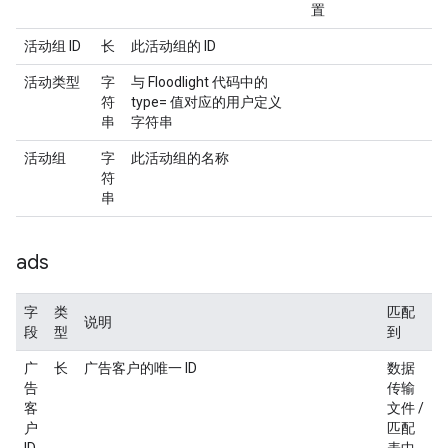
置
活动组 ID
长
此活动组的 ID
活动类型
字
与 Floodlight 代码中的
符
type= 值对应的用户定义
串
字符串
活动组
字
此活动组的名称
符
串
ads
字
类
匹配
说明
段
型
到
广
长
广告客户的唯一 ID
数据
告
传输
客
文件 /
户
匹配