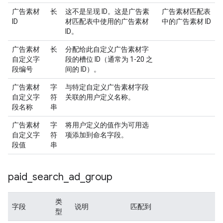
广告素材
长
这不是呈现 ID。这是广告素
广告素材匹配表
ID
材匹配表中使用的广告素材
中的广告素材 ID
ID。
广告素材
长
分配给此自定义广告素材字
自定义字
段的槽位 ID（通常为 1-20 之
段编号
间的 ID）。
广告素材
字
与特定自定义广告素材字段
自定义字
符
关联的用户定义名称。
段名称
串
广告素材
字
将用户定义的值作为可用选
自定义字
符
项添加到命名字段。
段值
串
paid
_
search
_
ad
_
group
类
字段
说明
匹配到
型