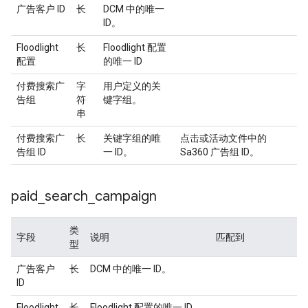
广告客户 ID
长
DCM 中的唯一
ID。
Floodlight
长
Floodlight 配置
配置
的唯一 ID
付费搜索广
字
用户定义的关
告组
符
键字组。
串
付费搜索广
长
关键字组的唯
点击或活动文件中的
告组 ID
一 ID。
Sa360 广告组 ID。
paid
_
search
_
campaign
类
字段
说明
匹配到
型
广告客户
长
DCM 中的唯一 ID。
ID
Floodlight
长
Floodlight 配置的唯一 ID