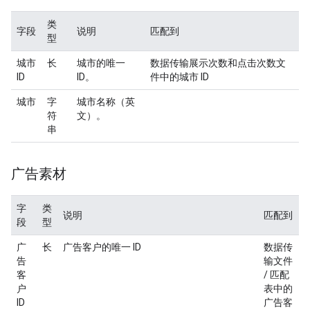
类
字段
说明
匹配到
型
城市
长
城市的唯一
数据传输展示次数和点击次数文
ID
ID。
件中的城市 ID
城市
字
城市名称（英
符
文）。
串
广告素材
字
类
说明
匹配到
段
型
广
长
广告客户的唯一 ID
数据传
告
输文件
客
/ 匹配
户
表中的
ID
广告客