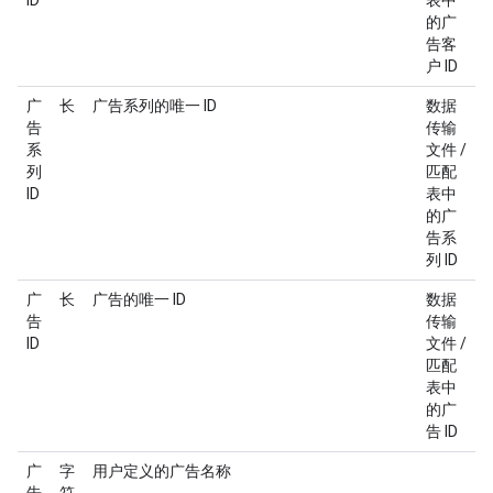
ID
表中
的广
告客
户 ID
广
长
广告系列的唯一 ID
数据
告
传输
系
文件 /
列
匹配
ID
表中
的广
告系
列 ID
广
长
广告的唯一 ID
数据
告
传输
ID
文件 /
匹配
表中
的广
告 ID
广
字
用户定义的广告名称