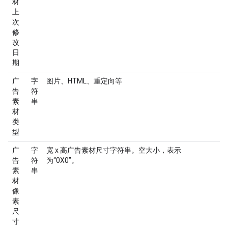
材
上
次
修
改
日
期
广
字
图片、HTML、重定向等
告
符
素
串
材
类
型
广
字
宽 x 高广告素材尺寸字符串。空大小，表示
告
符
为“0X0”。
素
串
材
像
素
尺
寸