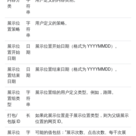
内容分
字
用户定义的内容类别。
类
符
串
展示位
字
用户定义的策略。
置策略
符
串
展示位
日
展示位置开始日期（格式为 YYYYMMDD）。
置开始
期
日期
展示位
日
展示位置结束日期（格式为 YYYYMMDD）。
置结束
期
日期
展示位
字
展示位置组的用户定义类型。例如，路障。
置组类
符
型
串
打包/
长
如果此展示位置是子展示位置类型，则为父级展示
包版 ID
位置的网页 ID。
展示位
字
可能的值包括：“展示次数、点击次数、每千次展