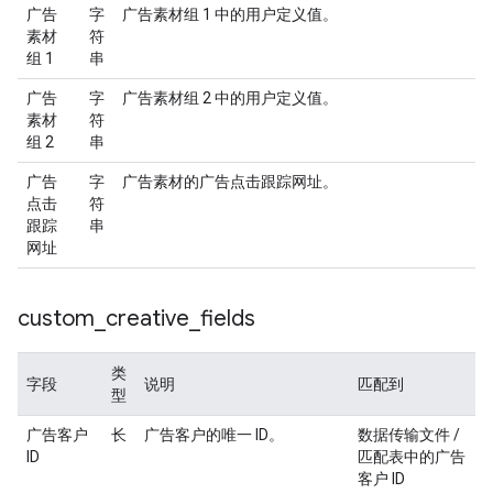
广告
字
广告素材组 1 中的用户定义值。
素材
符
组 1
串
广告
字
广告素材组 2 中的用户定义值。
素材
符
组 2
串
广告
字
广告素材的广告点击跟踪网址。
点击
符
跟踪
串
网址
custom
_
creative
_
fields
类
字段
说明
匹配到
型
广告客户
长
广告客户的唯一 ID。
数据传输文件 /
ID
匹配表中的广告
客户 ID