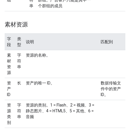
组
符
群组。广告客户只能是其中一
串
个群组的成员
素材资源
字
类
说明
匹配到
段
型
素
字
资源的名称。
材
符
资
串
源
资
长
资产的唯一 ID。
数据传输文
产
件中的资产
ID
ID。
资
字
资源的类别。1 = Flash、2 = 视频、3 =
源
符
静态图片、4 = HTML5、5 = 其他、6 =
类
串
音频
别