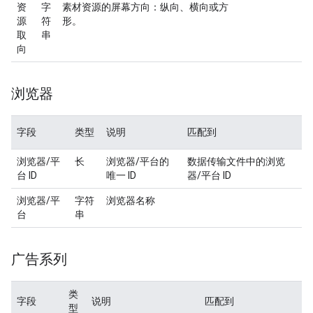
资
字
素材资源的屏幕方向：纵向、横向或方
源
符
形。
取
串
向
浏览器
字段
类型
说明
匹配到
浏览器/平
长
浏览器/平台的
数据传输文件中的浏览
台 ID
唯一 ID
器/平台 ID
浏览器/平
字符
浏览器名称
台
串
广告系列
类
字段
说明
匹配到
型