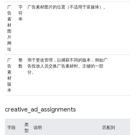
广
字
广告素材图片的位置（不适用于富媒体）。
告
符
素
串
材
图
片
网
址
广
整
用于更改管理，以捕获不同的版本，例如广
告
数
告投放人员交换广告素材时。主键的一部
素
分。
材
版
本
creative
_
ad
_
assignments
类
字段
说明
匹配到
型