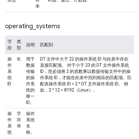
类型
符
时器、退出、计数器”
串
operating
_
systems
字
类
说明
匹配到
段
型
操
长
用于
DT 文件中大于 22 的操作系统 ID 与此表中存在
作
数据
直接匹配项。 对于小于 23 的 DT 文件操作系统
系
传输
ID，您必须将 2 的底数乘以数据传输文件中的操
统
的操
作系统 ID，才能在此表中找到相应的匹配项。匹
ID
作系
配表操作系统 ID = 2 ^ DT 文件操作系统 ID。 例
统的
如，2 ^ 12 = 8192（Linux）。
唯一
ID。
操
字
操作
作
符
系统
系
串
名
统
称。