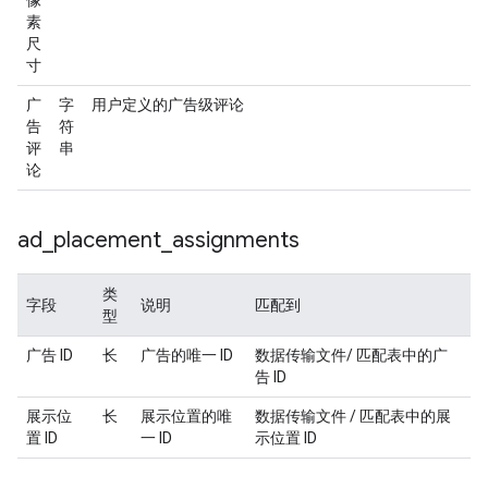
像
素
尺
寸
广
字
用户定义的广告级评论
告
符
评
串
论
ad
_
placement
_
assignments
类
字段
说明
匹配到
型
广告 ID
长
广告的唯一 ID
数据传输文件/ 匹配表中的广
告 ID
展示位
长
展示位置的唯
数据传输文件 / 匹配表中的展
置 ID
一 ID
示位置 ID