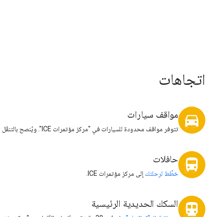
اتجاهات
مواقف سيارات
directions_car
تتوفر مواقف محدودة للسيارات في "مركز مؤتمرات ICE". ويُنصح بالتنقّل باستخدام وسائل النقل العام، إن أمكن.
حافلات
directions_bus
خطِّط لرحلتك
إلى مركز مؤتمرات ICE.
السكك الحديدية الرئيسية
directions_transit