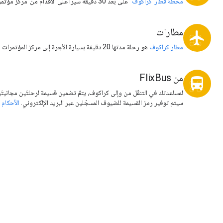
محطة قطار"كراكوف"
على بُعد 30 دقيقة سيرًا على الأقدام من"مركز مؤتمرات ICE".
مطارات
local_airport
مطار كراكوف
هو رحلة مدتها 20 دقيقة بسيارة الأجرة إلى مركز المؤتمرات ICE.
من FlixBus
directions_bus
لمساعدتك في التنقّل من وإلى كراكوف، يتمّ تضمين قسيمة لرحلتَين مجانيتَ
سيتم توفير رمز القسيمة للضيوف المسجّلين عبر البريد الإلكتروني.
الأحكام 