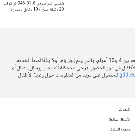
شفيتي غيرجيردي 6، 31-046 كراكوف،
20 دقيقة سيرًا / 10 دقائق بالسيارة
وتتوفّر خدمة رعاية الأطفال في الموقع للأطفال الذين تتراوح أعمارهم بين 4 و10 أعوام، والتي يتم إجراؤها أولاً وفقًا لمبدأ الخدمة.
ارهم عن 4 أعوام، سنقدّم تعويضًا للأطفال في دور الحضور. يُرجى ملاحظة أنه يجب إرسال إيصال أو
gdd-e
للحصول على مزيد من المعلومات حول رعاية الأطفال
الحدث
الأسئلة الشائعة
مدوّنة السلوك