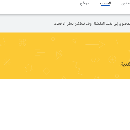
حدثون
الحضور
موسَّع