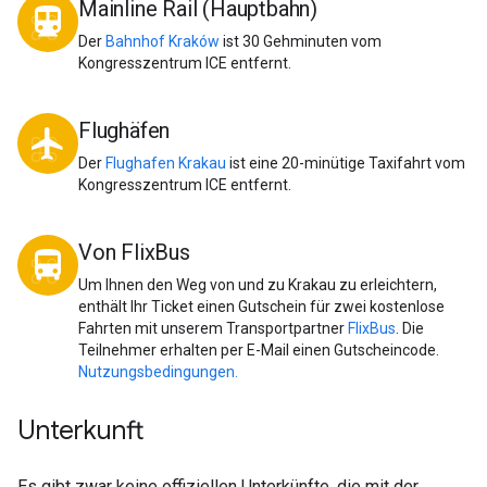
Mainline Rail (Hauptbahn)
directions_transit
Der
Bahnhof Kraków
ist 30 Gehminuten vom
Kongresszentrum ICE entfernt.
Flughäfen
local_airport
Der
Flughafen Krakau
ist eine 20-minütige Taxifahrt vom
Kongresszentrum ICE entfernt.
Von FlixBus
directions_bus
Um Ihnen den Weg von und zu Krakau zu erleichtern,
enthält Ihr Ticket einen Gutschein für zwei kostenlose
Fahrten mit unserem Transportpartner
FlixBus
. Die
Teilnehmer erhalten per E-Mail einen Gutscheincode.
Nutzungsbedingungen.
Unterkunft
Es gibt zwar keine offiziellen Unterkünfte, die mit der