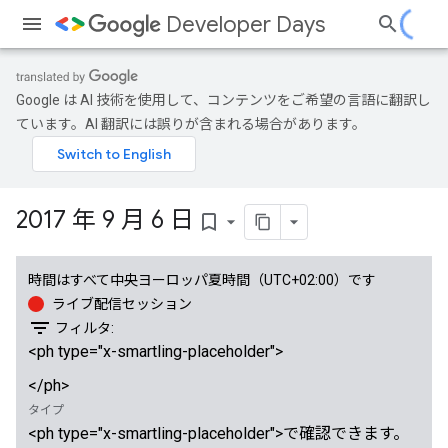
Developer Days
Google は AI 技術を使用して、コンテンツをご希望の言語に翻訳し
ています。AI 翻訳には誤りが含まれる場合があります。
2017 年 9 月 6 日
bookmark_border
時間はすべて中央ヨーロッパ夏時間（UTC+02:00）です
ライブ配信セッション
filter_list
フィルタ:
<ph type="x-smartling-placeholder">
</ph>
タイプ
<ph type="x-smartling-placeholder">
で確認できます。