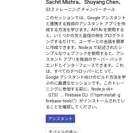
Sachit Mishra、Shuyang Chen、
S3.2 トレーニング チャンバー ホール
このセッションでは、Google アシスタント
と連携する独自のアシスタント アプリを作
成する方法を学びます。API.AI を使用する
と、いくつかの文と返信の例をプログラミ
ングするだけで、ユーザーとの会話を簡単
に作成できます。Node.js で記述されたシ
ンプルなウェブフックを使用すると、アシ
スタント アプリを独自のサーバー バック
エンドとインターフェースできます。これ
は、すべてのデベロッパーにとって、
Google アシスタント向けのビルド方法を学
ぶのに最適なセッションです。このトレー
ニングに参加する前に、Node.js v6+
（LTS）、Firebase CLI（\"npm install -g
firebase-tools\"）がインストールされてい
ることを確認してください。
アシスタント
モバイルの先へ