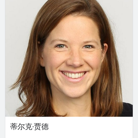
蒂尔克·贾德