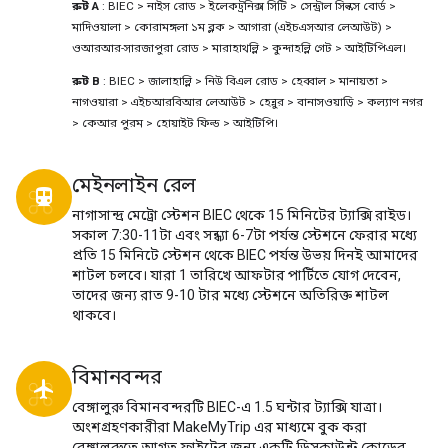
রুট A
: BIEC > নাইস রোড > ইলেকট্রনিক্স সিটি > সেন্ট্রাল সিল্কস বোর্ড >
মাদিওয়ালা > কোরামঙ্গলা ১ম ব্লক > আগারা (এইচএসআর লেআউট) >
ওআরআর-সারজাপুরা রোড > মারাহাথল্লি > কুন্দাহল্লি গেট > আইটিপিএল।
রুট B
: BIEC > জালাহাল্লি > নিউ বিএল রোড > হেব্বাল > মানায়তা >
নাগওয়ারা > এইচআরবিআর লেআউট > হেন্নুর > বানাসওয়াড়ি > কল্যাণ নগর
> কেআর পুরম > হোয়াইট ফিল্ড > আইটিপি।
মেইনলাইন রেল
directions_transit
নাগাসান্দ্র মেট্রো স্টেশন BIEC থেকে 15 মিনিটের ট্যাক্সি রাইড।
সকাল 7:30-11টা এবং সন্ধ্যা 6-7টা পর্যন্ত স্টেশনে ফেরার মধ্যে
প্রতি 15 মিনিটে স্টেশন থেকে BIEC পর্যন্ত উভয় দিনই আমাদের
শাটল চলবে। যারা 1 তারিখে আফটার পার্টিতে যোগ দেবেন,
তাদের জন্য রাত 9-10 টার মধ্যে স্টেশনে অতিরিক্ত শাটল
থাকবে।
বিমানবন্দর
local_airport
বেঙ্গালুরু বিমানবন্দরটি BIEC-এ 1.5 ঘন্টার ট্যাক্সি যাত্রা।
অংশগ্রহণকারীরা MakeMyTrip এর মাধ্যমে বুক করা
বেঙ্গালুরুতে আগত ফ্লাইটের জন্য একটি ডিসকাউন্ট কোডের