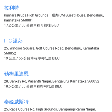
拉利特
Kumara Krupa High Grounds，毗鄰 CM Guest House, Bengaluru,
Karnataka 560001
17.2 公里 / 50 分鐘車程可前往 BIEC
ITC 溫莎
25, Windsor Square, Golf Course Road, Bengaluru, Karnataka
560052
19 公里 / 55 分鐘車程即可抵達 BIEC
勒梅里迪恩
28, Sankey Rd, Vasanth Nagar, Bengaluru, Karnataka 560052
18.5 公里 / 55 分鐘車程即可抵達 BIEC
泰姬威斯特
25, Race Course Rd, High Grounds, Sampangi Rama Nagar,