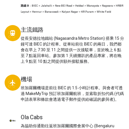
路線 B
：BIEC > Jalahalli > New BEl Road > Hebbal > Manayata > Nagwara > HRBR
Layout > Hennur > Banaswadi > Kalyan Nagar > KR Puram > White Field
主流鐵路
directions_transit
從長安德拉地鐵站 (Nagasandra Metro Station) 搭乘 15 分
鐘可達 BIEC 的計程車。從車站前往 BIEC 的兩日，我們都
會在早上 7:30 至 11 之間提供一次接駁車，並於晚上 6 點
至 7 點返回車站。參加第 1 天續攤趴的產品專家，將在晚
上 9 點至 10 點之間提供額外接駁服務。
機場
local_airport
班加羅爾機場是前往 BIEC 的 1.5 小時計程車。與會者可透
過 MakeMyTrip 預訂班加羅爾航班，並索取折扣代碼 (代碼
申請表單和條款會透過電子郵件提供給確認的參與者)。
Ola Cabs
為協助你通勤往返班加羅爾國際會展中心 (Bengaluru