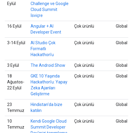
Eylül
Challenge ve Google
Cloud Summit
İsviçre
16 Eylül
Angular + AI
Çok ürünlü
Global
Developer Event
3-14 Eylül
AI Studio Çok
Çok ürünlü
Global
Formatlı
Hackathon'u
3 Eylül
The Android Show
Çok ürünlü
Global
18
GKE 10 Yaşında
Çok ürünlü
Global
Ağustos-
Hackathon'u: Yapay
22 Eylül
Zeka Ajanları
Geliştirme
23
Hindistan'da bize
Çok ürünlü
Global
Temmuz
katılın
10
Kendi Google Cloud
Çok ürünlü
Global
Temmuz
Summit Developer
Day'inizi tanımlama