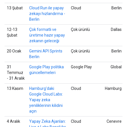
13 Şubat
Cloud Run ile yapay
Cloud
Berlin
zekayı hızlandırma -
Berlin
12-13
Çok formatlı ve
Çok ürünlü
Dallas
Şubat
üretime hazır yapay
zekanın geleceği
20 Ocak
Gemini API Sprints
Çok ürünlü
Berlin
Berlin
31
Google Play politika
Google Play
Global
Temmuz
güncellemeleri
- 31 Aralık
13 Kasım
Hamburg'daki
Cloud
Hamburg
Google Cloud Labs:
Yapay zeka
yeniliklerinin kilidini
açın
4 Aralık
Yapay Zeka Ajanları:
Cloud
Cenevre
Live + Labs Benelüks