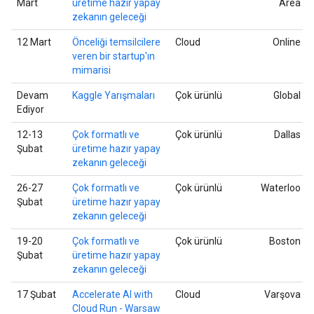
Mart
üretime hazır yapay
Area
zekanın geleceği
12 Mart
Önceliği temsilcilere
Cloud
Online
veren bir startup'ın
mimarisi
Devam
Kaggle Yarışmaları
Çok ürünlü
Global
Ediyor
12-13
Çok formatlı ve
Çok ürünlü
Dallas
Şubat
üretime hazır yapay
zekanın geleceği
26-27
Çok formatlı ve
Çok ürünlü
Waterloo
Şubat
üretime hazır yapay
zekanın geleceği
19-20
Çok formatlı ve
Çok ürünlü
Boston
Şubat
üretime hazır yapay
zekanın geleceği
17 Şubat
Accelerate AI with
Cloud
Varşova
Cloud Run - Warsaw