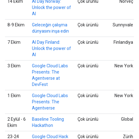
14 Ekim
AI Day Norway:
Çok ürünlü
Norveç
Unlock the power of
AI
8-9 Ekim
Geleceğin çalışma
Çok ürünlü
Sunnyvale
dünyasını inşa edin
7 Ekim
AI Day Finland:
Çok ürünlü
Finlandiya
Unlock the power of
AI
3 Ekim
Google Cloud Labs
Çok ürünlü
New York
Presents: The
Agentverse at
DevFest
1 Ekim
Google Cloud Labs
Çok ürünlü
New York
Presents: The
Agentverse
2 Eylül - 6
Baseline Tooling
Çok ürünlü
Global
Ekim
Hackathon
23-24
Google Cloud Hack
Çok ürünlü
Zürih