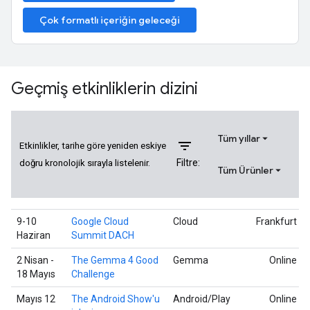
Çok formatlı içeriğin geleceği
Geçmiş etkinliklerin dizini
Tüm yıllar
filter_list
Etkinlikler, tarihe göre yeniden eskiye
Filtre:
doğru kronolojik sırayla listelenir.
Tüm Ürünler
9-10
Google Cloud
Cloud
Frankfurt
Haziran
Summit DACH
2 Nisan -
The Gemma 4 Good
Gemma
Online
18 Mayıs
Challenge
Mayıs 12
The Android Show'u
Android/Play
Online