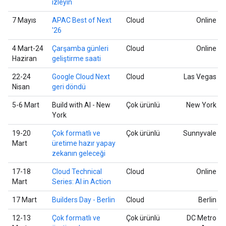
izleyin
7 Mayıs
APAC Best of Next
Cloud
Online
'26
4 Mart-24
Çarşamba günleri
Cloud
Online
Haziran
geliştirme saati
22-24
Google Cloud Next
Cloud
Las Vegas
Nisan
geri döndü
5-6 Mart
Build with AI - New
Çok ürünlü
New York
York
19-20
Çok formatlı ve
Çok ürünlü
Sunnyvale
Mart
üretime hazır yapay
zekanın geleceği
17-18
Cloud Technical
Cloud
Online
Mart
Series: AI in Action
17 Mart
Builders Day - Berlin
Cloud
Berlin
12-13
Çok formatlı ve
Çok ürünlü
DC Metro