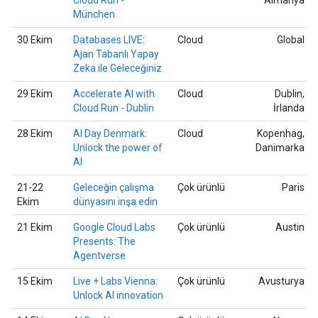
München
30 Ekim
Databases LIVE:
Cloud
Global
Ajan Tabanlı Yapay
Zeka ile Geleceğiniz
29 Ekim
Accelerate AI with
Cloud
Dublin,
Cloud Run - Dublin
İrlanda
28 Ekim
AI Day Denmark:
Cloud
Kopenhag,
Unlock the power of
Danimarka
AI
21-22
Geleceğin çalışma
Çok ürünlü
Paris
Ekim
dünyasını inşa edin
21 Ekim
Google Cloud Labs
Çok ürünlü
Austin
Presents: The
Agentverse
15 Ekim
Live + Labs Vienna:
Çok ürünlü
Avusturya
Unlock AI innovation