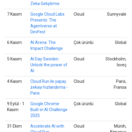
Zeka Geliştirme
7 Kasım
Google Cloud Labs
Cloud
Sunnyvale
Presents: The
Agentverse at
DevFest
6 Kasım
AI Arena: The
Çok ürünlü
Global
Impact Challenge
5 Kasım
AI Day Sweden:
Cloud
Stockholm,
Unlock the power of
İsveç
AI
4 Kasım
Cloud Run ile yapay
Cloud
Paris,
zekayı hızlandırma -
Fransa
Paris
9 Eylül - 1
Google Chrome
Çok ürünlü
Global
Kasım
Built-in AI Challenge
2025
31 Ekim
Accelerate AI with
Cloud
Münih,
Cloud Run -
Almanya