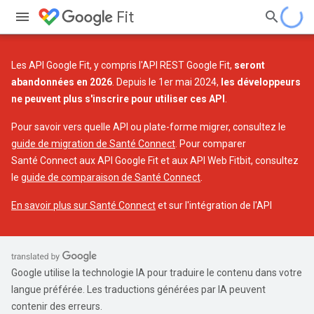
Fit
Les API Google Fit, y compris l'API REST Google Fit,
seront
abandonnées en 2026
. Depuis le 1er mai 2024,
les développeurs
ne peuvent plus s'inscrire pour utiliser ces API
.
Pour savoir vers quelle API ou plate-forme migrer, consultez le
guide de migration de Santé Connect
. Pour comparer
Santé Connect aux API Google Fit et aux API Web Fitbit, consultez
le
guide de comparaison de Santé Connect
.
En savoir plus sur Santé Connect
et sur l'intégration de l'API
Google utilise la technologie IA pour traduire le contenu dans votre
langue préférée. Les traductions générées par IA peuvent
contenir des erreurs.