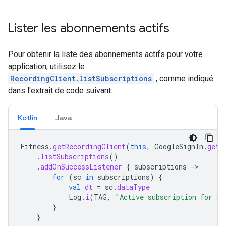
Lister les abonnements actifs
Pour obtenir la liste des abonnements actifs pour votre
application, utilisez le
RecordingClient.listSubscriptions
, comme indiqué
dans l'extrait de code suivant:
Kotlin
Java
Fitness
.
getRecordingClient
(
this
,
GoogleSignIn
.
getA
.
listSubscriptions
()
.
addOnSuccessListener
{
subscriptions
-
for
(
sc
in
subscriptions
)
{
val
dt
=
sc
.
dataType
Log
.
i
(
TAG
,
"Active subscription for da
}
}