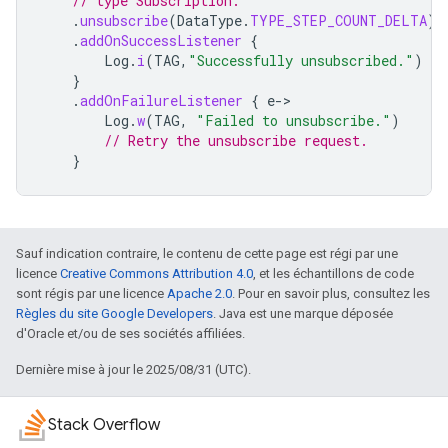
// type Subscription.
.
unsubscribe
(
DataType
.
TYPE_STEP_COUNT_DELTA
)
.
addOnSuccessListener
{
Log
.
i
(
TAG
,
"Successfully unsubscribed."
)
}
.
addOnFailureListener
{
e
-
Log
.
w
(
TAG
,
"Failed to unsubscribe."
)
// Retry the unsubscribe request.
}
Sauf indication contraire, le contenu de cette page est régi par une
licence
Creative Commons Attribution 4.0
, et les échantillons de code
sont régis par une licence
Apache 2.0
. Pour en savoir plus, consultez les
Règles du site Google Developers
. Java est une marque déposée
d'Oracle et/ou de ses sociétés affiliées.
Dernière mise à jour le 2025/08/31 (UTC).
Stack Overflow