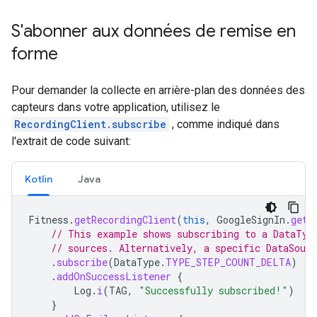
S'abonner aux données de remise en
forme
Pour demander la collecte en arrière-plan des données des
capteurs dans votre application, utilisez le
RecordingClient.subscribe
, comme indiqué dans
l'extrait de code suivant:
Kotlin
Java
Fitness
.
getRecordingClient
(
this
,
GoogleSignIn
.
getA
// This example shows subscribing to a DataTyp
// sources. Alternatively, a specific DataSourc
.
subscribe
(
DataType
.
TYPE_STEP_COUNT_DELTA
)
.
addOnSuccessListener
{
Log
.
i
(
TAG
,
"Successfully subscribed!"
)
}