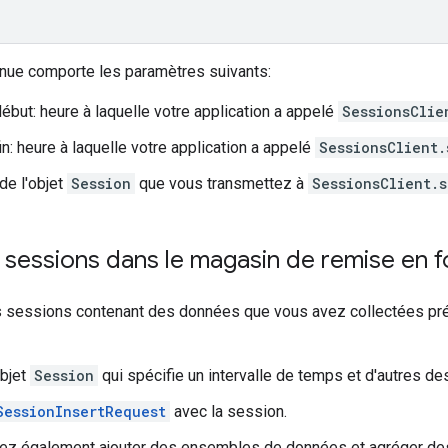
nue comporte les paramètres suivants:
ébut: heure à laquelle votre application a appelé
SessionsClie
in: heure à laquelle votre application a appelé
SessionsClient.
e l'objet
Session
que vous transmettez à
SessionsClient.s
s sessions dans le magasin de remise en 
es sessions contenant des données que vous avez collectées
bjet
Session
qui spécifie un intervalle de temps et d'autres de
SessionInsertRequest
avec la session.
ez également ajouter des ensembles de données et agréger des