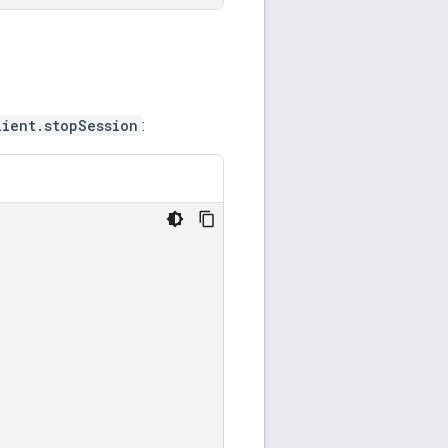
lient.stopSession
: