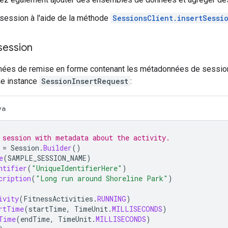
 session à l'aide de la méthode
SessionsClient.insertSessi
session
ées de remise en forme contenant les métadonnées de session dan
ne instance
SessionInsertRequest
:
va
 session with metadata about the activity.
=
Session
.
Builder
()
e
(
SAMPLE_SESSION_NAME
)
ntifier
(
"UniqueIdentifierHere"
)
cription
(
"Long run around Shoreline Park"
)
ivity
(
FitnessActivities
.
RUNNING
)
rtTime
(
startTime
,
TimeUnit
.
MILLISECONDS
)
Time
(
endTime
,
TimeUnit
.
MILLISECONDS
)