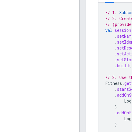
// 1. 
Subsc
// 2. Creat
// (provide
val
session
.
setNam
.
setIde
.
setDes
.
setAct
.
setSta
.
build
(
// 3. Use t
Fitness
.
get
.
startS
.
addOnS
Log
}
.
addOnF
Log
}