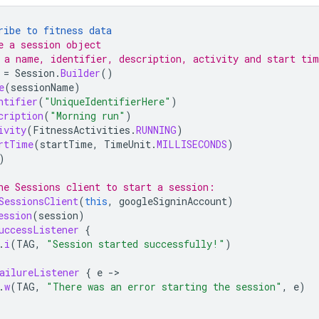
ribe to fitness data
e a session object
 a name, identifier, description, activity and start ti
=
Session
.
Builder
()
e
(
sessionName
)
ntifier
(
"UniqueIdentifierHere"
)
cription
(
"Morning run"
)
ivity
(
FitnessActivities
.
RUNNING
)
rtTime
(
startTime
,
TimeUnit
.
MILLISECONDS
)
)
he Sessions client to start a session:
SessionsClient
(
this
,
googleSigninAccount
)
ession
(
session
)
uccessListener
{
.
i
(
TAG
,
"Session started successfully!"
)
ailureListener
{
e
->
.
w
(
TAG
,
"There was an error starting the session"
,
e
)