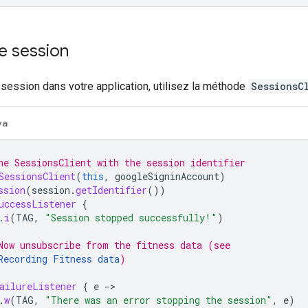
e session
 session dans votre application, utilisez la méthode
SessionsC
va
he SessionsClient with the session identifier
SessionsClient
(
this
,
googleSigninAccount
)
ssion
(
session
.
getIdentifier
())
uccessListener
{
.
i
(
TAG
,
"Session stopped successfully!"
)
Now unsubscribe from the fitness data (see
Recording Fitness data
)
ailureListener
{
e
->
.
w
(
TAG
,
"There was an error stopping the session"
,
e
)