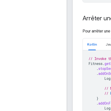
Arrêter un
Pour arrêter une
Kotlin
Ja
// Invoke t
Fitness
.
get
.
stopSe
.
addOnS
Log
// 
// 
}
.
addOnF
Log