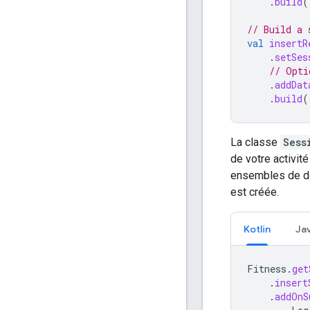
.
build
(
// Build a 
val
insertR
.
setSes
// Opti
.
addDat
.
build
(
La classe
Sess
de votre activi
ensembles de do
est créée.
Kotlin
Ja
Fitness
.
get
.
insert
.
addOnS