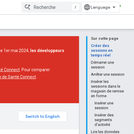
/
Sur cette page
Créer des
 le 1er mai 2024,
les développeurs
sessions en
temps réel
Démarrer une
session
té Connect
. Pour comparer
Arrêter une session
n de Santé Connect
.
Insérer les
sessions dans le
magasin de remise
en forme
Insérer une
session
e
Insérer des
segments
d'activité
Lire les données