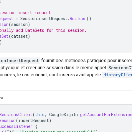
)
session insert request
equest
=
SessionInsertRequest
.
Builder
()
sion
(
session
)
onally add DataSets for this session.
aSet
(
dataset
)
)
ionInsertRequest
fournit des méthodes pratiques pour insérer
té physique et créer une session dans le même appel
SessionsC
nnées, le cas échéant, sont insérés avait appelé
HistoryClie
va
SessionsClient
(
this
,
GoogleSignIn
.
getAccountForExtensio
Session
(
insertRequest
)
uccessListener
{