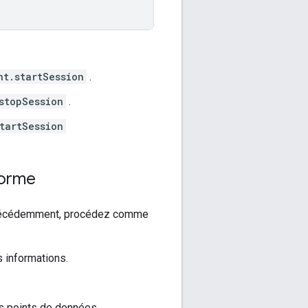
nt.startSession
.
stopSession
.
tartSession
forme
 précédemment, procédez comme
s informations.
 points de données.