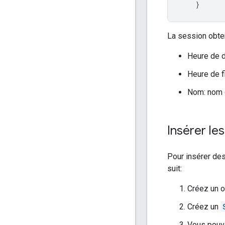
}
La session obte
Heure de d
Heure de f
Nom: nom d
Insérer le
Pour insérer d
suit:
Créez un o
Créez un
Vous pouv