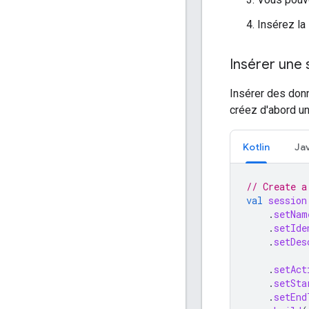
Insérez la
Insérer une 
Insérer des donn
créez d'abord u
Kotlin
Ja
// Create a
val
session
.
setNam
.
setIde
.
setDes
.
setAct
.
setSta
.
setEnd