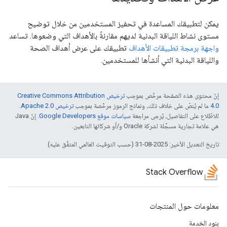
يمكن لتطبيقك المساعدة في تحفيز المستخدمين من خلال توضيح
مستوى نشاط اللياقة البدنية لديهم مقارنةً بالأهداف التي وضعوها. تساعد
واجهة برمجة تطبيقات الأهداف
تطبيقك على عرض أهداف الصحة
واللياقة البدنية التي أنشأها للمستخدمين.
إنّ محتوى هذه الصفحة مرخّص بموجب
ترخيص Creative Commons Attribution
4.0‏
ما لم يُنصّ على خلاف ذلك، ونماذج الرموز مرخّصة بموجب
ترخيص Apache 2.0‏
.
للاطّلاع على التفاصيل، يُرجى مراجعة
سياسات موقع Google Developers‏
. إنّ Java
هي علامة تجارية مسجَّلة لشركة Oracle و/أو شركائها التابعين.
تاريخ التعديل الأخير: 2025-08-31 (حسب التوقيت العالمي المتفَّق عليه)
Stack Overflow
معلومات حول المنتجات
بنود الخدمة