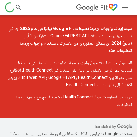
Fit
سيتم إيقاف واجهات برمجة تطبيقات Google Fit نهائيًا في عام 2026
، بما في
ذلك واجهة برمجة التطبيقات Google Fit REST API. اعتبارًا من 1 أيار
(مايو) 2024،
لن يتمكّن المطوّرون من الاشتراك لاستخدام واجهات برمجة
التطبيقات هذه
.
للحصول على تعليمات حول واجهة برمجة التطبيقات أو المنصة التي تريد نقل
البيانات إليها، يُرجى الانتقال إلى
دليل نقل البيانات في Health Connect
. للاطّلاع
على مقارنة بين Health Connect وGoogle Fit API وFitbit Web API، يُرجى
الانتقال إلى
دليل مقارنة Health Connect
.
مزيد من المعلومات حول Health Connect
وكيفية الدمج مع واجهة برمجة
التطبيقات
تستخدم Google تكنولوجيا الذكاء الاصطناعي لترجمة المحتوى إلى لغتك المفضّلة،