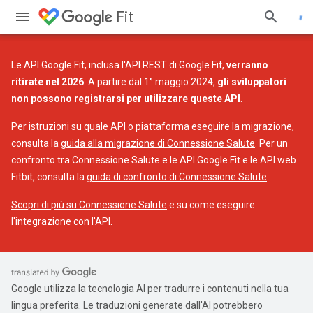
Fit
Le API Google Fit, inclusa l'API REST di Google Fit,
verranno
ritirate nel 2026
. A partire dal 1° maggio 2024,
gli sviluppatori
non possono registrarsi per utilizzare queste API
.
Per istruzioni su quale API o piattaforma eseguire la migrazione,
consulta la
guida alla migrazione di Connessione Salute
. Per un
confronto tra Connessione Salute e le API Google Fit e le API web
Fitbit, consulta la
guida di confronto di Connessione Salute
.
Scopri di più su Connessione Salute
e su come eseguire
l'integrazione con l'API.
Google utilizza la tecnologia AI per tradurre i contenuti nella tua
lingua preferita. Le traduzioni generate dall'AI potrebbero