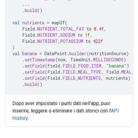
...
.
build
()
val
nutrients
=
mapOf
(
Field
.
NUTRIENT_TOTAL_FAT
to
0.4f
,
Field
.
NUTRIENT_SODIUM
to
1f
,
Field
.
NUTRIENT_POTASSIUM
to
422f
)
val
banana
=
DataPoint
.
builder
(
nutritionSource
)
.
setTimestamp
(
now
,
TimeUnit
.
MILLISECONDS
)
.
setField
(
Field
.
FIELD_FOOD_ITEM
,
"banana"
)
.
setField
(
Field
.
FIELD_MEAL_TYPE
,
Field
.
MEAL_T
.
setField
(
Field
.
FIELD_NUTRIENTS
,
nutrients
)
.
build
()
Dopo aver impostato i punti dati nell'app, puoi
inserire, leggere o eliminare i dati storici con l'
API
History
.