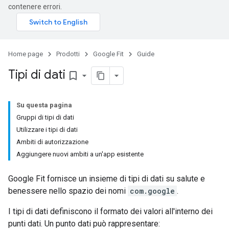
contenere errori.
Home page
Prodotti
Google Fit
Guide
Tipi di dati
bookmark_border
Su questa pagina
Gruppi di tipi di dati
Utilizzare i tipi di dati
Ambiti di autorizzazione
Aggiungere nuovi ambiti a un'app esistente
Google Fit fornisce un insieme di tipi di dati su salute e
benessere nello spazio dei nomi
com.google
.
I tipi di dati definiscono il formato dei valori all'interno dei
punti dati. Un punto dati può rappresentare: