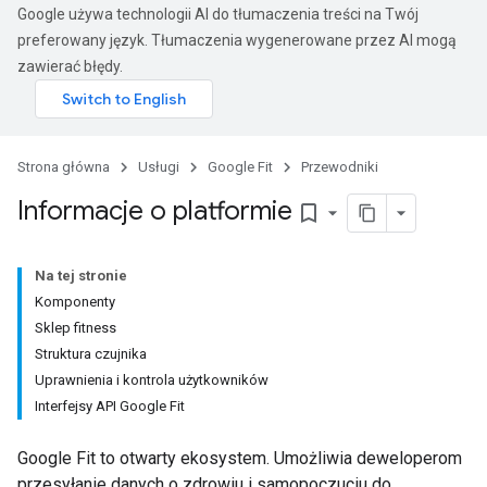
Google używa technologii AI do tłumaczenia treści na Twój
preferowany język. Tłumaczenia wygenerowane przez AI mogą
zawierać błędy.
Strona główna
Usługi
Google Fit
Przewodniki
Informacje o platformie
bookmark_border
Na tej stronie
Komponenty
Sklep fitness
Struktura czujnika
Uprawnienia i kontrola użytkowników
Interfejsy API Google Fit
Google Fit to otwarty ekosystem. Umożliwia deweloperom
przesyłanie danych o zdrowiu i samopoczuciu do