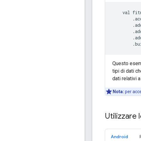
    val fit
        .ac
        .ad
        .ad
        .ad
Questo esempi
tipi di dati 
dati relativi
Nota:
per acce
Utilizzare 
Android