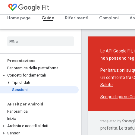
Fit
Home page
Guide
Riferimenti
Campioni
As
Le API Google Fit, 
non possono regis
Presentazione
Panoramica della piattaforma
Per istruzioni su 
Concetti fondamentali
un confronto tra C
Tipi di dati
Salute
.
Sessioni
Scopri di più su C
API Fit per Android
Panoramica
Inizia
Archivia e accedi ai dati
preferita. Le trad
Sensori