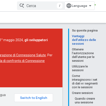
/
Su questa pagina
Vantaggi
l 1° maggio 2024,
gli sviluppatori
dell'utilizzo delle
sessioni
Ottenere
l'autorizzazione
igrazione di Connessione Salute
. Per
dell'utente per le
da di confronto di Connessione
sessioni
Utilizzare le
sessioni
Come
interagiscono i set
di dati e i segmenti
con le sessioni
Creare sessioni
ingua
Quando creare
una sessione