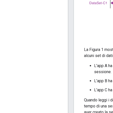
La Figura 1 most
alcuni set di dat
L'app A ha
sessione.
L'app B ha 
L'app C ha
Quando leggi i d
tempo di una se
aver creato la s