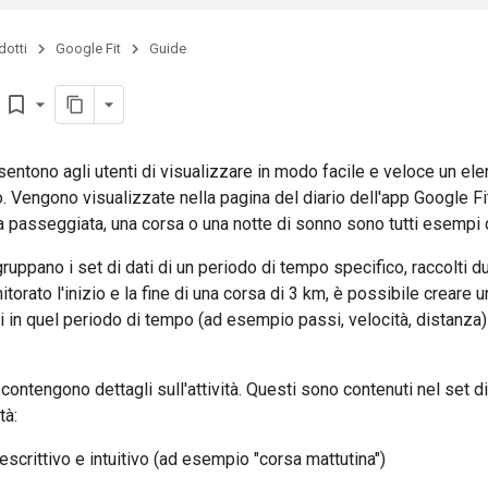
dotti
Google Fit
Guide
bookmark_border
ntono agli utenti di visualizzare in modo facile e veloce un elenco
. Vengono visualizzate nella pagina del diario dell'app Google F
a passeggiata, una corsa o una notte di sonno sono tutti esempi 
ruppano i set di dati di un periodo di tempo specifico, raccolti du
torato l'inizio e la fine di una corsa di 3 km, è possibile creare u
 in quel periodo di tempo (ad esempio passi, velocità, distanza)
contengono dettagli sull'attività. Questi sono contenuti nel set di
tà:
scrittivo e intuitivo (ad esempio "corsa mattutina")