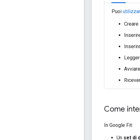
Puoi
utilizz
Creare 
Inserir
Inserir
Leggere
Avviare
Ricever
Come inter
In Google Fit:
Un
set di 