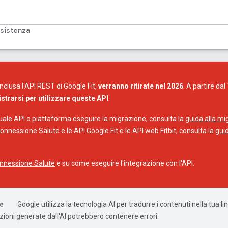
sistenza
inclusa l'API REST di Google Fit,
verranno ritirate nel 2026
. A partire da
trarsi per utilizzare queste API
.
quale API o piattaforma eseguire la migrazione, consulta la
guida alla m
onnessione Salute e le API Google Fit e le API web Fitbit, consulta la
gui
onnessione Salute
e su come eseguire l'integrazione con l'API.
Google utilizza la tecnologia AI per tradurre i contenuti nella tua l
uzioni generate dall'AI potrebbero contenere errori.