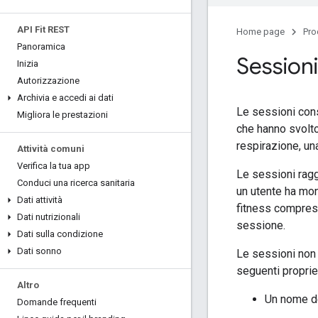
API Fit REST
Home page
Pro
Panoramica
Sessioni
Inizia
Autorizzazione
Archivia e accedi ai dati
Le sessioni conse
Migliora le prestazioni
che hanno svolto
respirazione, un
Attività comuni
Verifica la tua app
Le sessioni ragg
Conduci una ricerca sanitaria
un utente ha moni
Dati attività
fitness compresi
Dati nutrizionali
sessione.
Dati sulla condizione
Dati sonno
Le sessioni non 
seguenti proprie
Altro
Un nome de
Domande frequenti