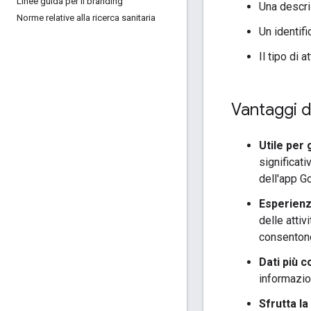
Linee guida per il branding
Una descr
Norme relative alla ricerca sanitaria
Un identif
Il tipo di 
Vantaggi de
Utile per g
significati
dell'app Go
Esperienz
delle attiv
consentono 
Dati più c
informazion
Sfrutta la