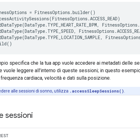
nessOptions = FitnessOptions.builder()

cessActivitySessions(FitnessOptions.ACCESS_READ)

dDataType(DataType.TYPE_HEART_RATE_BPM, FitnessOptions.
dDataType(DataType.TYPE_SPEED, FitnessOptions.ACCESS_REA
dDataType(DataType.TYPE_LOCATION_SAMPLE, FitnessOptions
o specifica che la tua app vuole accedere ai metadati delle sess
che vuole leggere all'interno di queste sessioni; in questo esempio 
 a frequenza cardiaca, velocità e dati sulla posizione.
dere alle sessioni di sonno, utilizza
.accessSleepSessions()
.
le sessioni
REST