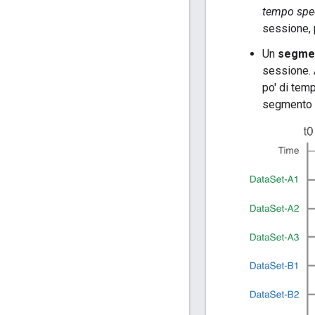
tempo spec
sessione, p
Un
segme
sessione. 
po' di tem
segmento p