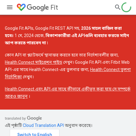
Fit
Google Fit APIs, Google Fit REST API সহ,
2026 সালে বাতিল করা
হবে।
1 মে, 2024 থেকে,
বিকাশকারীরা এই APIগুলি ব্যবহার করতে সাইন
আপ করতে পারবেন না
৷
কোন API বা প্ল্যাটফর্মে স্থানান্তর করতে হবে তার নির্দেশাবলীর জন্য,
Health Connect মাইগ্রেশন গাইড
দেখুন। Google Fit API এবং Fitbit Web
API-এর সাথে Health Connect-এর তুলনার জন্য,
Health Connect তুলনা
নির্দেশিকা
দেখুন।
Health Connect এবং API এর সাথে কীভাবে একীভূত করা যায় সে সম্পর্কে
আরও জানুন
।
এই পৃষ্ঠাটি
Cloud Translation API
অনুবাদ করেছে।