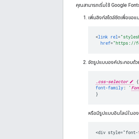
คุณสามารถเริ่มใช้ Google Fonts
เพิ่มลิงก์สไตล์ชีตเพื่อขอแ
<
link
rel
=
"styles
href
=
"https://f
จัดรูปแบบองค์ประกอบด้วยแ
.css-selector
{
font-family
:
'
Fon
}
หรือมีรูปแบบอินไลน์ในอ
<div style="font-