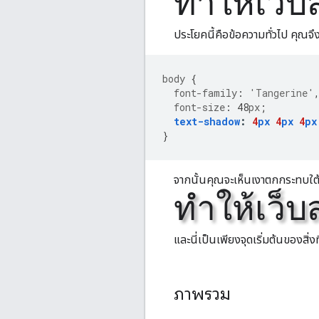
ทำให้เว็บ
ประโยคนี้คือข้อความทั่วไป คุณจ
body
{
font-family
:
'Tangerine'
font-size
:
48
px
;
text-shadow
:
4
px
4
px
4
px
}
จากนั้นคุณจะเห็นเงาตกกระทบใต้ข
ทำให้เว็บ
และนี่เป็นเพียงจุดเริ่มต้นของสิ
ภาพรวม