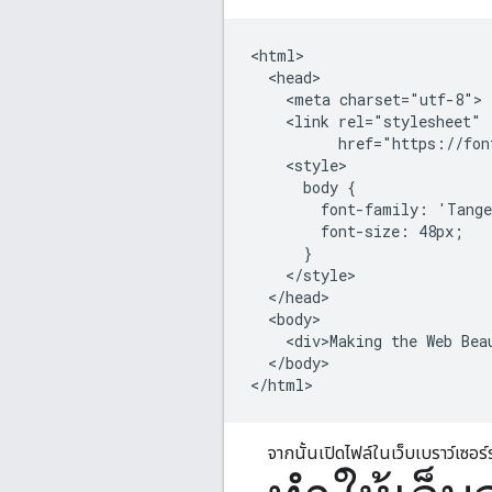
<html>

  <head>

    <meta charset="utf-8">

    <link rel="stylesheet"

          href="https://fon
    <style>

      body {

        font-family: 'Tange
        font-size: 48px;

      }

    </style>

  </head>

  <body>

    <div>Making the Web Beau
  </body>

</html>
จากนั้นเปิดไฟล์ในเว็บเบราว์เซอร