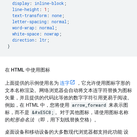
display
:
inline-block
;
line-height
:
1
;
text-transform
:
none
;
letter-spacing
:
normal
;
word-wrap
:
normal
;
white-space
:
nowrap
;
direction
:
ltr
;
}
在 HTML 中使用图标
上面提供的示例使用名为
连字
，它允许使用图标字形的
文本名称渲染。网络浏览器会自动将文本连字符替换为图标
矢量，并且提供的代码比等效的数字字符引用更易于阅读。
例如，在 HTML 中，您将使用
arrow_forward
来表示图
标，而不是
&#xE5C8;
。对于其他图标，请使用图标名称
的
蛇形命名法
（即，用下划线替换空格）。
桌面设备和移动设备的大多数现代浏览器都支持此功能 设