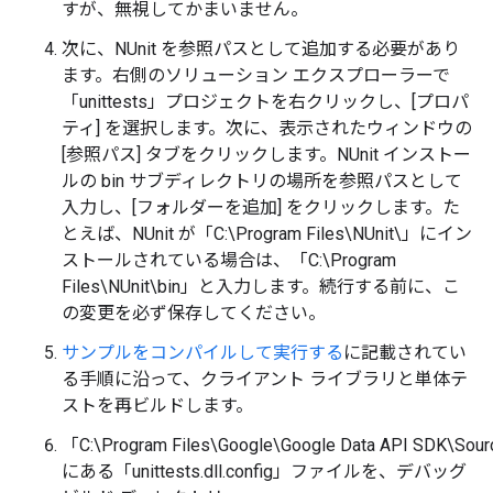
すが、無視してかまいません。
次に、NUnit を参照パスとして追加する必要があり
ます。右側のソリューション エクスプローラーで
「unittests」プロジェクトを右クリックし、[プロパ
ティ] を選択します。次に、表示されたウィンドウの
[参照パス] タブをクリックします。NUnit インストー
ルの bin サブディレクトリの場所を参照パスとして
入力し、[フォルダーを追加] をクリックします。た
とえば、NUnit が「C:\Program Files\NUnit\」にイン
ストールされている場合は、「C:\Program
Files\NUnit\bin」と入力します。続行する前に、こ
の変更を必ず保存してください。
サンプルをコンパイルして実行する
に記載されてい
る手順に沿って、クライアント ライブラリと単体テ
ストを再ビルドします。
「C:\Program Files\Google\Google Data API SDK\Sourc
にある「unittests.dll.config」ファイルを、デバッグ