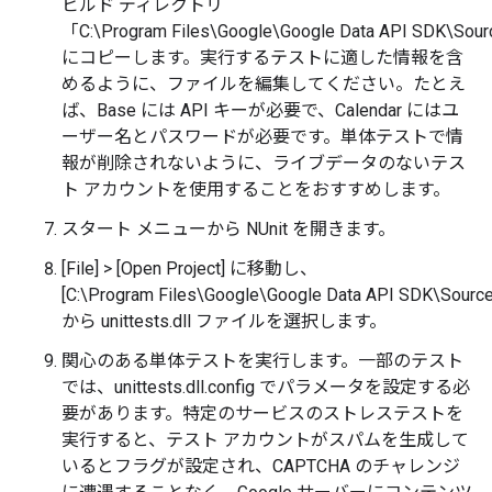
ビルド ディレクトリ
「C:\Program Files\Google\Google Data API SDK\Sour
にコピーします。実行するテストに適した情報を含
めるように、ファイルを編集してください。たとえ
ば、Base には API キーが必要で、Calendar にはユ
ーザー名とパスワードが必要です。単体テストで情
報が削除されないように、ライブデータのないテス
ト アカウントを使用することをおすすめします。
スタート メニューから NUnit を開きます。
[File] > [Open Project] に移動し、
[C:\Program Files\Google\Google Data API SDK\Source
から unittests.dll ファイルを選択します。
関心のある単体テストを実行します。一部のテスト
では、unittests.dll.config でパラメータを設定する必
要があります。特定のサービスのストレステストを
実行すると、テスト アカウントがスパムを生成して
いるとフラグが設定され、CAPTCHA のチャレンジ