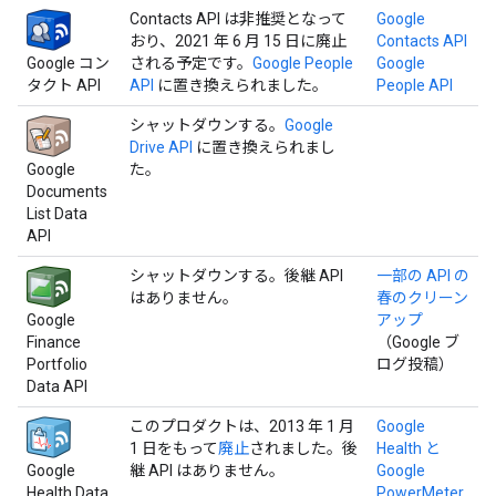
Contacts API は非推奨となって
Google
おり、2021 年 6 月 15 日に廃止
Contacts API
Google コン
される予定です。
Google People
Google
タクト API
API
に置き換えられました。
People API
シャットダウンする。
Google
Drive API
に置き換えられまし
Google
た。
Documents
List Data
API
シャットダウンする。後継 API
一部の API の
はありません。
春のクリーン
Google
アップ
Finance
（Google ブ
Portfolio
ログ投稿）
Data API
このプロダクトは、2013 年 1 月
Google
1 日をもって
廃止
されました。後
Health と
Google
継 API はありません。
Google
Health Data
PowerMeter