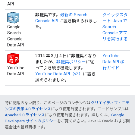
API
非推奨です。
最新の Search
クイックスタ
Console API
に置き換えられまし
ート: Java で
Google
た。
Search
Search
Console アプ
Console
リを実行する
Data API
2014 年 3 月 4 日に非推奨となり
YouTube
ましたが、
非推奨ポリシー
に従
Data API 移
YouTube
って引き続き機能します。
行ガイド
Data API
YouTube Data API（v3）
に置き
換えられました。
特に記載のない限り、このページのコンテンツは
クリエイティブ・コモ
ンズの表示 4.0 ライセンス
により使用許諾されます。コードサンプルは
Apache 2.0 ライセンス
により使用許諾されます。詳しくは、
Google
Developers サイトのポリシー
をご覧ください。Java は Oracle および関
連会社の登録商標です。