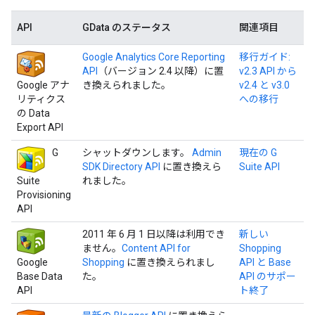
API
GData のステータス
関連項目
Google Analytics Core Reporting
移行ガイド:
API
（バージョン 2.4 以降）に置
v2.3 API から
Google アナ
き換えられました。
v2.4 と v3.0
リティクス
への移行
の Data
Export API
G
シャットダウンします。
Admin
現在の G
SDK Directory API
に置き換えら
Suite API
Suite
れました。
Provisioning
API
2011 年 6 月 1 日以降は利用でき
新しい
ません。
Content API for
Shopping
Google
Shopping
に置き換えられまし
API と Base
Base Data
た。
API のサポー
API
ト終了