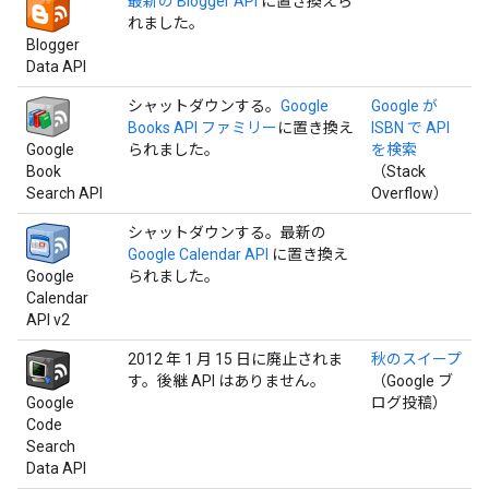
最新の Blogger API
に置き換えら
れました。
Blogger
Data API
シャットダウンする。
Google
Google が
Books API ファミリー
に置き換え
ISBN で API
Google
られました。
を検索
Book
（Stack
Search API
Overflow）
シャットダウンする。最新の
Google Calendar API
に置き換え
Google
られました。
Calendar
API v2
2012 年 1 月 15 日に廃止されま
秋のスイープ
す。後継 API はありません。
（Google ブ
Google
ログ投稿）
Code
Search
Data API