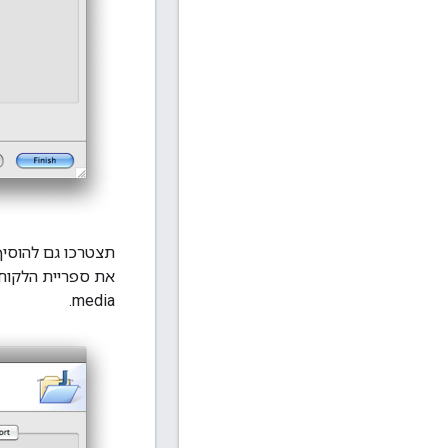
תצטרכו גם להוסיף את קובצי ה-JAR מספריית הלקו
את ספריית הלקוח
media.