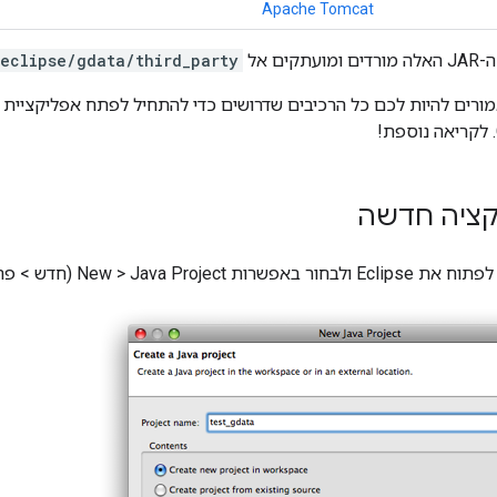
Apache Tomcat
ים אל
eclipse/gdata/third_party
קציה חדשה
N (חדש > פרויקט Java) בתפריט File (קובץ).