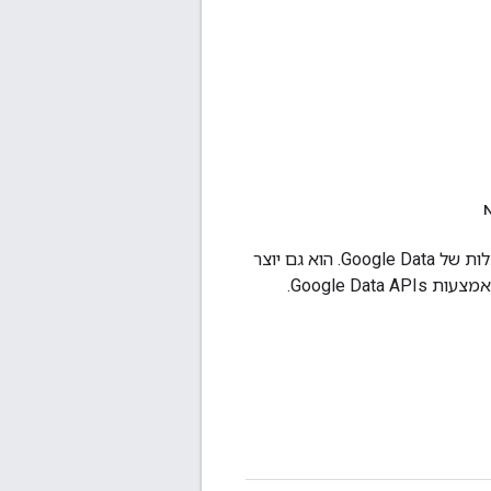
בנוסף למאמר הזה, יש תוסף ל-Eclipse שמצמצם את התקורה שקשורה להגדרת יחסי התלות של Google Data. הוא גם יוצר