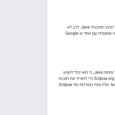
‫Eclipse היא סביבת פיתוח נוחה מאוד (ובחינם!) סביבת פיתוח משולבת (IDE) שאהובה על הרבה מתכנתי Java. לכן, לא
מפתיע שתרצו להשתמש בו עם ספריית הלקוח של Java כדי ליצור אפליקציית Java מעולה שפועלת עם אחד מ-Google
אם עדיין לא התקנתם את Eclipse, כדאי לכם לעשות את זה. ‫Eclipse יכול להקל מאוד על פיתוח Java, כי הוא יכול להציע
באתר Eclipse.org כדי להוריד את תוכנת
ההתקנה למערכת ההפעלה שלכם. כדי להריץ את Eclipse, צריך להתקין JRE, שאפשר לקשר אליו מדף ההורדות של Eclipse.