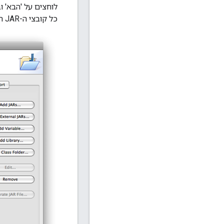
כל קובצי ה-JAR התלויים שהורדתם.