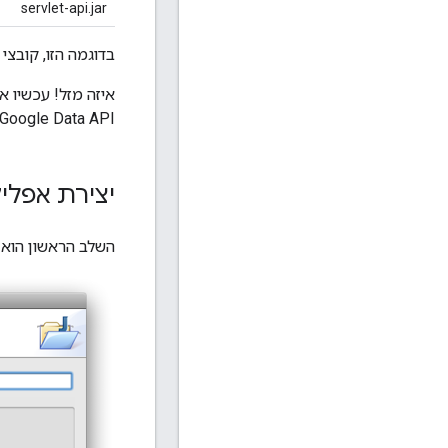
servlet-api.jar
בדוגמה הזו, קובצי ה-JAR האלה מורדים ומועתק
Google Data API. לקריאה נוספת!
יצירת אפלי
השלב הראשון הוא לפתוח את Eclipse ולבחור באפשרות ew > Java Project