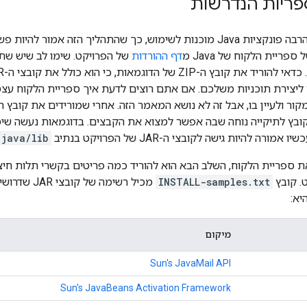
ריות הנדרשות
‫Eclipse מספקת הרבה פונקציות Java מוכנות לשימוש, כך שהתהליך הזה אמ
ריית הלקוח של Java מ
דף ההורדות
של הפרויקט. שימו לב שיש שתי
דרושים ליצירת תוכניות משלכם. אם אתם רוצים לדעת איך ספריית הלקוח ע
בץ לתיקייה נוחה שבה אפשר למצוא את הקבצים. בדוגמאות נעשה שימ
ה להיות גישה לקובצי ה-JAR של הפרויקט בנתיב
/java/lib
 ספריית הלקוח, השלב הבא הוא להוריד כמה פריטים בקשרי תלות חיצונ
. קובץ
INSTALL-samples.txt
מכיל רשימה 
יא:
מיקום
Sun's JavaMail API
Sun's JavaBeans Activation Framework