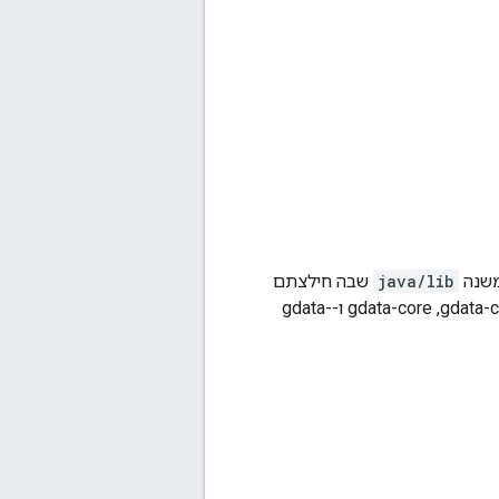
java/lib
שבה חילצתם
צריך לכלול את קובצי ה-JAR הבאים: gdata-client,‏ gdata-client-meta,‏ gdata-core ו-gdata-