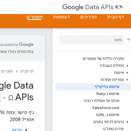
Data APIs
דף הבית
מדריכים
דוגמאות
מאמרים
בתרגומים כאלו עשויו
סקירה כללית של מאמרים
תחילת העבודה
דף הבית
מוצרים
אימות
ספריות אחרות
gle Data
שימוש בליקוייף
APIs
שימוש ב-Ruby
bookmark_border
אודם על מסילת רכבת
Salesforce
.
com
ג'ף פישר, צוות Google Data APIs
שימוש ב-c
URL
אפריל 2008
טיפים לניפוי באגים
יצירת גאדג'ט
מבוא