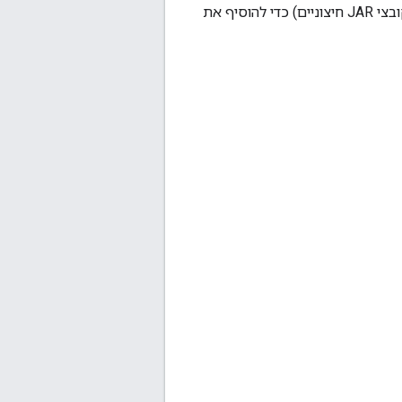
לוחצים על 'הבא' ובוחרים בכרטיסייה 'ספריות'. לוחצים על Add External JARs (הוספת קובצי JAR חיצוניים) כדי להוסיף את