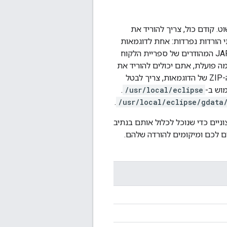
ור להיות פשוט. קודם כול, צריך להוריד את
 הורדות נפרדות: אחת לדוגמאות
ואחת לקוד המקור. כדאי להוריד את קובץ ה-ZIP של הדוגמאות, כי הוא כולל את קובצי ה-JAR המהודרים של ספריית הלקוח
צמה פועלת, אתם יכולים להוריד את
קובץ ה-ZIP של המקור ולעיין בו, אבל זה לא נושא המאמר הזה. אחרי שמורידים את קובץ ה-ZIP של הדוגמאות, צריך לבטל
וש ב-
/usr/local/eclipse
.
.
/usr/local/eclipse/gdata
יים כדי שנוכל לכלול אותם בנתיב
של קובצי JAR שדרושים לכם ומיקומים להורדה שלהם.