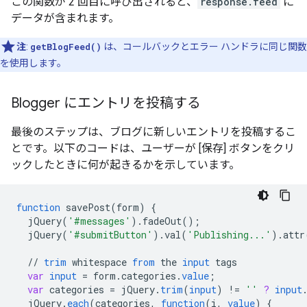
この関数が 2 回目に呼び出されると、
response.feed
に
データが含まれます。
注
:
getBlogFeed()
は、コールバックとエラー ハンドラに同じ関数
を使用します。
Blogger にエントリを投稿する
最後のステップは、ブログに新しいエントリを投稿するこ
とです。以下のコードは、ユーザーが [保存] ボタンをクリ
ックしたときに何が起きるかを示しています。
function
savePost
(
form
)
{
jQuery
(
'#messages'
).
fadeOut
();
jQuery
(
'#submitButton'
).
val
(
'Publishing...'
).
attr
//
trim
whitespace
from
the
input
tags
var
input
=
form
.
categories
.
value
;
var
categories
=
jQuery
.
trim
(
input
)
!=
''
?
input
jQuery
.
each
(
categories
,
function
(
i
,
value
)
{