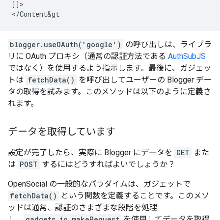
]]
>
<
/
Content
&
gt
blogger.useOAuth('google')
の呼び出しは、ライブラ
リに OAuth プロキシ（通常の認証方法である
AuthSubJS
ではなく）を使用するよう指示します。最後に、ガジェッ
トは
fetchData()
を呼び出してユーザーの Blogger デー
タの取得を試みます。このメソッドは以下のように定義さ
れます。
データを取得しています
設定が完了したら、実際に Blogger にデータを
GET
また
は
POST
するにはどうすればよいでしょうか？
OpenSocial の一般的なパラダイムは、ガジェットで
fetchData()
という関数を定義することです。このメソ
ッドは通常、認証のさまざまな段階を処理
し、
gadgets.io.makeRequest
を使用してデータを取得