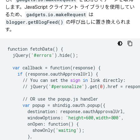
します。JavaScript クライアント ライブラリを使用してい
るため、
gadgets.io.makeRequest
は
blogger.getBlogFeed()
の呼び出しに置き換えられま
す。
function
fetchData
()
{
jQuery
(
'#errors'
)
.
hide
();
var
callback
=
function
(
response
)
{
if
(
response
.
oauthApprovalUrl
)
{
//
You
can
set
the
sign
in
link
directly
:
//
jQuery
(
'#personalize'
)
.
get
(
0
)
.
href
=
respo
//
OR
use
the
popup
.
js
handler
var
popup
=
shindig
.
oauth
.
popup
({
destination
:
response
.
oauthApprovalUrl
,
windowOptions
:
'height=600,width=800'
,
onOpen
:
function
()
{
showOnly
(
'waiting'
);
},