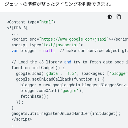
ジェットの準備が整ったタイミングを判断できます。
<
Content
type
=
"html"
>

<
!
[
CDATA
[
...
<
script
src
=
"https://www.google.com/jsapi"
><
/
scrip
<
script
type
=
"text/javascript"
var
blogger
=
null
;
//
make
our
service
object
gl
//
Load
the
JS
library
and
try
to
fetch
data
once
function
initGadget
()
{
google
.
load
(
'gdata'
,
'1.x'
,
{
packages
:
[
'blogger
google
.
setOnLoadCallback
(
function
()
{
blogger
=
new
google
.
gdata
.
blogger
.
BloggerServi
blogger
.
useOAuth
(
'google'
);
fetchData
();
});
}
gadgets
.
util
.
registerOnLoadHandler
(
initGadget
);
<
/
script
...