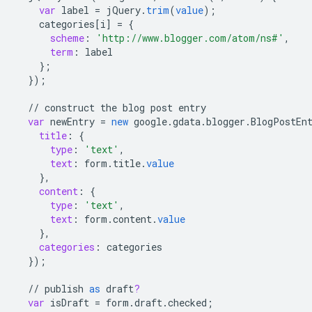
var
label
=
jQuery
.
trim
(
value
);
categories
[
i
]
=
{
scheme
:
'http://www.blogger.com/atom/ns#'
,
term
:
label
}
;
}
);
//
construct
the
blog
post
entry
var
newEntry
=
new
google
.
gdata
.
blogger
.
BlogPostEn
title
:
{
type
:
'text'
,
text
:
form
.
title
.
value
}
,
content
:
{
type
:
'text'
,
text
:
form
.
content
.
value
}
,
categories
:
categories
}
);
//
publish
as
draft
?
var
isDraft
=
form
.
draft
.
checked
;