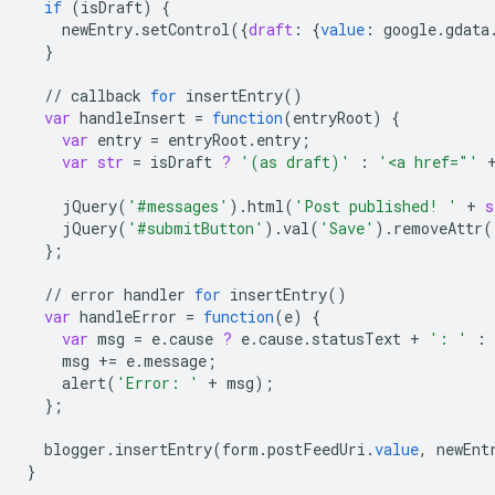
if
(
isDraft
)
{
newEntry
.
setControl
(
{
draft
:
{
value
:
google
.
gdata
}
//
callback
for
insertEntry
()
var
handleInsert
=
function
(
entryRoot
)
{
var
entry
=
entryRoot
.
entry
;
var
str
=
isDraft
?
'(as draft)'
:
'<a href="'
jQuery
(
'#messages'
).
html
(
'Post published! '
+
s
jQuery
(
'#submitButton'
).
val
(
'Save'
).
removeAttr
(
}
;
//
error
handler
for
insertEntry
()
var
handleError
=
function
(
e
)
{
var
msg
=
e
.
cause
?
e
.
cause
.
statusText
+
': '
:
msg
+=
e
.
message
;
alert
(
'Error: '
+
msg
);
}
;
blogger
.
insertEntry
(
form
.
postFeedUri
.
value
,
newEnt
}