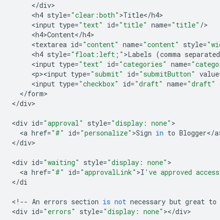
<
/
div
<
h4
style
=
"clear:both"
>
Title
<
/
h4
<
input
type
=
"text"
id
=
"title"
name
=
"title"
/
<
h4>Content
<
/
h4
<
textarea
id
=
"content"
name
=
"content"
style
=
"wi
<
h4
style
=
"float:left;"
>
Labels
(
comma
separated
<
input
type
=
"text"
id
=
"categories"
name
=
"catego
<
p><input
type
=
"submit"
id
=
"submitButton"
value
<
input
type
=
"checkbox"
id
=
"draft"
name
=
"draft"
<
/
form
>

<
/
div
>

<
div
id
=
"approval"
style
=
"display: none"
<
a
href
=
"#"
id
=
"personalize"
>
Sign
in
to
Blogger
<
/
a
<
/
div
>

<
div
id
=
"waiting"
style
=
"display: none"
<
a
href
=
"#"
id
=
"approvalLink"
>
I
've approved access
<
/
di
<
!--
An
errors
section
is
not
necessary
but
great
to
<
div
id
=
"errors"
style
=
"display: none"
><
/
div