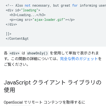
<
!--
Also
not
necessary
,
but
great
for
informing
use
<
div
id
=
"loading"
<
h3>Loading
...</
h3
<
p><img
src
=
"ajax-loader.gif"
><
/
p
>

<
/
div
>

]]
>
<
/
Content
&
gt
各
<div>
は
showOnly()
を使用して単独で表示されま
す。この関数の詳細については、
完全な例のガジェット
を
ご覧ください。
Java
Script クライアント ライブラリの
使用
OpenSocial でリモート コンテンツを取得するに