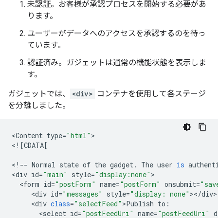
未認証。お客様が承認プロセスを開始する必要があ
ります。
ユーザーがデータへのアクセスを承認するのを待っ
ています。
認証済み。ガジェットは通常の機能状態を表示しま
す。
ガジェットでは、
<div>
コンテナを使用して各ステージ
を分離しました。
<
Content
type
=
"html"
>

<
!
[
CDATA
[
<
!--
Normal
state
of
the
gadget
.
The
user
is
authent
<
div
id
=
"main"
style
=
"display:none"
<
form
id
=
"postForm"
name
=
"postForm"
onsubmit
=
"sav
<
div
id
=
"messages"
style
=
"display: none"
><
/
div
<
div
class
=
"selectFeed"
>
Publish
to
:
<
select
id
=
"postFeedUri"
name
=
"postFeedUri"
d