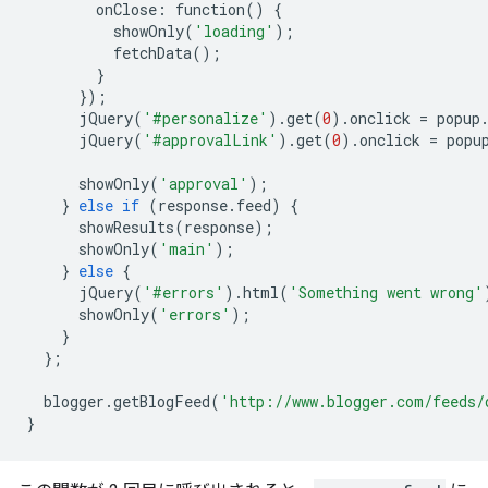
onClose
:
function
()
{
showOnly
(
'loading'
);
fetchData
();
}
});
jQuery
(
'#personalize'
)
.
get
(
0
)
.
onclick
=
popup
jQuery
(
'#approvalLink'
)
.
get
(
0
)
.
onclick
=
popu
showOnly
(
'approval'
);
}
else
if
(
response
.
feed
)
{
showResults
(
response
);
showOnly
(
'main'
);
}
else
{
jQuery
(
'#errors'
)
.
html
(
'Something went wrong'
showOnly
(
'errors'
);
}
};
blogger
.
getBlogFeed
(
'http://www.blogger.com/feeds/
}