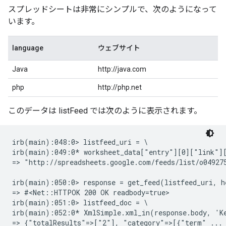
スプレッドシートは非常にシンプルで、次のようになって
います。
language
ウェブサイト
Java
http://java.com
php
http://php.net
このデータは listFeed では次のように表示されます。
irb(main):048:0> listfeed_uri = \

irb(main):049:0* worksheet_data["entry"][0]["link"][
=> "http://spreadsheets.google.com/feeds/list/o049275
irb(main):050:0> response = get_feed(listfeed_uri, he
=> #<Net::HTTPOK 200 OK readbody=true>

irb(main):051:0> listfeed_doc = \ 

irb(main):052:0* XmlSimple.xml_in(response.body, 'Ke
=> {"totalResults"=>["2"], "category"=>[{"term" ...