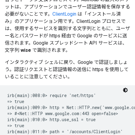
ットは、アプリケーションでユーザー認証情報を保存する
必要がないことです。
ClientLogin
は「インストール済
み」のアプリケーション用です。ClientLogin プロセスで
は、使用するサービスを識別する文字列とともに、ユーザ
ー名とパスワードが https 経由で Google のサービスに送
信されます。Google スプレッドシート API サービスは、
文字列
wise
で識別されます。
インタラクティブ シェルに戻り、Google で認証しましょ
う。認証リクエストと認証情報の送信に https を使用して
いることに注意してください。
irb(main):008:0> require 'net/https'

=> true

irb(main):009:0> http = Net::HTTP.new('www.google.co
=> #<Net::HTTP www.google.com:443 open=false>

irb(main):010:0> http.use_ssl = true

=> true

irb(main):011:0> path = '/accounts/ClientLogin'
