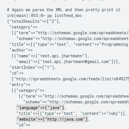
# Again we parse the XML and then pretty print it

irb(main):053:0> pp listfeed_doc

{"totalResults"=>["2"],

 "category"=>

  [{"term"=>"http://schemas.google.com/spreadsheets/
    "scheme"=>"http://schemas.google.com/spreadsheets
 "title"=>[{"type"=>"text", "content"=>"Programming 
 "author"=>

  [{"name"=>["test.api.jhartmann"],

    "email"=>["test.api.jhartmann@gmail.com"]}],

 "startIndex"=>["1"],

 "id"=>

  ["http://spreadsheets.google.com/feeds/list/o049275
 "entry"=>

  [{"category"=>

     [{"term"=>"http://schemas.google.com/spreadshee
       "scheme"=>"http://schemas.google.com/spreadshe
"language"=>["java"]
,

    "title"=>[{"type"=>"text", "content"=>"ruby"}],

"website"=>["http://java.com"]
,

    "id"=>
