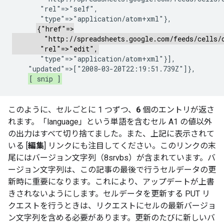
       "rel"=>"self",

       "type"=>"application/atom+xml"},

{"href"=>

        "http://spreadsheets.google.com/feeds/cells/o
       "rel"=>"edit",
       "type"=>"application/atom+xml"}],

    "updated"=>["2008-03-20T22:19:51.739Z"]},

[ snip ]
このように、セルごとに 1 つずつ、
6
個のエントリが返さ
れます。「language」という単語を含むセル A1 の値以外
の出力はすべて切り捨てました。また、上記に表示されて
いる [
編集
] リンクにも注目してください。このリンクの末
尾にはバージョン文字列（8srvbs）が含まれています。バ
ージョン文字列は、この記事の最後で行うセルデータの更
新時に重要になります。これにより、アップデートが上書
きされないようにします。セルデータを更新する PUT リ
クエストを行うときは、リクエストにセルの最新バージョ
ン文字列を含める必要があります。更新のたびに新しいバ