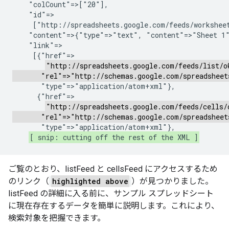
    "colCount"=>["20"],

    "id"=>

     ["http://spreadsheets.google.com/feeds/worksheet
    "content"=>{"type"=>"text", "content"=>"Sheet 1"
    "link"=>

     [{"href"=>

"http://spreadsheets.google.com/feeds/list/o
       "rel"=>"http://schemas.google.com/spreadsheet
       "type"=>"application/atom+xml"},

      {"href"=>

"http://spreadsheets.google.com/feeds/cells/
       "rel"=>"http://schemas.google.com/spreadsheet
       "type"=>"application/atom+xml"},

[ snip: cutting off the rest of the XML ]
ご覧のとおり、listFeed と cellsFeed にアクセスするため
のリンク（
highlighted above
）が見つかりました。
listFeed の詳細に入る前に、サンプル スプレッドシート
に現在存在するデータを簡単に説明します。これにより、
検索対象を把握できます。