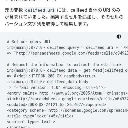
元の変数
cellfeed_uri
には、cellfeed 自体の URI のみ
が含まれていました。編集するセルを追加し、そのセルの
バージョン文字列を取得して編集します。
# Set our query URI

irb(main):077:0> cellfeed_query = cellfeed_uri + '/R5
=> "http://spreadsheets.google.com/feeds/cells/o04927
# Request the information to extract the edit link

irb(main):078:0> cellfeed_data = get_feed(cellfeed_qu
=> #<Net::HTTPOK 200 OK readbody=true>

irb(main):079:0> cellfeed_data.body

=> "<?xml version='1.0' encoding='UTF-8'?>
<entry xmlns='http://www.w3.org/2005/Atom' xmlns:gs=
<id>http://spreadsheets.google.com/feeds/cells/o0492
<updated>2008-03-24T21:55:36.462Z</updated>
<category scheme='http://schemas.google.com/spreadsh
<title type='text'>A5</title>
<content type='text'>
</content>