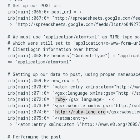
# Set up our POST url

irb(main):066:0> post_url = \ 

irb(main):067:0* "http://spreadsheets.google.com/fee
=> "http://spreadsheets.google.com/feeds/list/o049275
# We must use 'application/atom+xml' as MIME type so 
# which were still set to 'application/x-www-form-url
# ClientLogin information over https

irb(main):068:0> headers["Content-Type"] = "applicat
=> "application/atom+xml"

# Setting up our data to post, using proper namespace
irb(main):069:0> new_row = \ 

irb(main):070:0* '<atom:entry xmlns:atom="http://www
irb(main):071:0* '<gsx:language xmlns:gsx="http://sc
irb(main):072:0* '
ruby
</gsx:language>' << 

irb(main):073:0* '<gsx:website xmlns:gsx="http://sch
irb(main):074:0* '
http://ruby-lang.org
</gsx:website>
irb(main):075:0* '</atom:entry>'

=> "<atom:entry xmlns:atom=\"http://www.w3.org/2005/
# Performing the post
