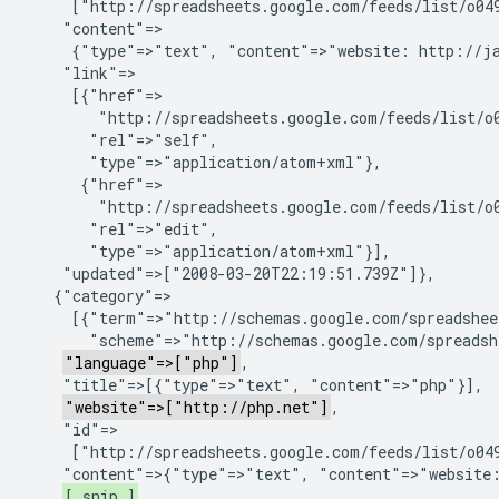
     ["http://spreadsheets.google.com/feeds/list/o049
    "content"=>

     {"type"=>"text", "content"=>"website: http://ja
    "link"=>

     [{"href"=>

        "http://spreadsheets.google.com/feeds/list/o0
       "rel"=>"self",

       "type"=>"application/atom+xml"},

      {"href"=>

        "http://spreadsheets.google.com/feeds/list/o0
       "rel"=>"edit",

       "type"=>"application/atom+xml"}],

    "updated"=>["2008-03-20T22:19:51.739Z"]},

   {"category"=>

     [{"term"=>"http://schemas.google.com/spreadshee
       "scheme"=>"http://schemas.google.com/spreadshe
"language"=>["php"]
,

    "title"=>[{"type"=>"text", "content"=>"php"}],

"website"=>["http://php.net"]
,

    "id"=>

     ["http://spreadsheets.google.com/feeds/list/o049
    "content"=>{"type"=>"text", "content"=>"website:
[ snip ]