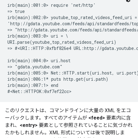
irb(main):001:0> require 'net/http'

=> true

irb(main):002:0> youtube_top_rated_videos_feed_uri = 
'http://gdata.youtube.com/feeds/api/standardfeeds/top
=> "http://gdata.youtube.com/feeds/api/standardfeeds/
irb(main):003:0> uri = \

URI.parse(youtube_top_rated_videos_feed_uri)

=> #<URI::HTTP:0xfbf826e4 URL:http://gdata.youtube.c
irb(main):004:0> uri.host

=> "gdata.youtube.com"

irb(main):005:0> Net::HTTP.start(uri.host, uri.port)
irb(main):006:1* puts http.get(uri.path)

irb(main):007:1> end

このリクエストは、コマンドラインに大量の XML をエコ
ーバックします。すべてのアイテムが
<feed>
要素内に含
まれ、
<entry>
要素として参照されていることに気づかれ
たかもしれません。XML 形式については後で説明しま