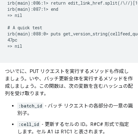
irb(main):086:1> return edit_link_href.split(/\//)[10
irb(main):087:1> end

=> nil

# A quick test

irb(main):088:0> puts get_version_string(cellfeed_que
47pc

=> nil

ついでに、PUT リクエストを実行するメソッドも作成し
ましょう。いや、バッチ更新全体を実行するメソッドを作
成しましょう。この関数は、次の変数を含むハッシュの配
列を受け取ります。
:batch_id
- バッチ リクエストの各部分の一意の識
別子。
:cell_id
- 更新するセルの ID。R#C# 形式で指定
します。セル A1 は R1C1 と表されます。