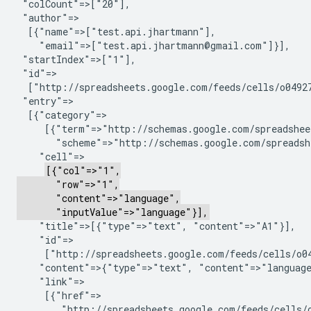
 "colCount"=>["20"],

 "author"=>

  [{"name"=>["test.api.jhartmann"],

    "email"=>["test.api.jhartmann@gmail.com"]}],

 "startIndex"=>["1"],

 "id"=>

  ["http://spreadsheets.google.com/feeds/cells/o04927
 "entry"=>

  [{"category"=>

     [{"term"=>"http://schemas.google.com/spreadshee
       "scheme"=>"http://schemas.google.com/spreadshe
    "cell"=>

[{"col"=>"1",

       "row"=>"1",

       "content"=>"language",

       "inputValue"=>"language"}],
    "title"=>[{"type"=>"text", "content"=>"A1"}],

    "id"=>

     ["http://spreadsheets.google.com/feeds/cells/o04
    "content"=>{"type"=>"text", "content"=>"language
    "link"=>

     [{"href"=>

        "http://spreadsheets.google.com/feeds/cells/o