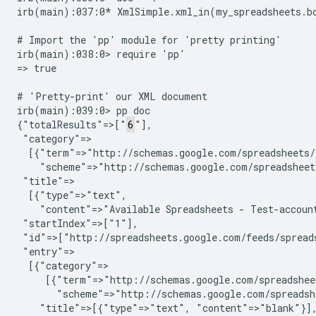
irb(main):037:0* XmlSimple.xml_in(my_spreadsheets.bo
# Import the 'pp' module for 'pretty printing'

irb(main):038:0> require 'pp'

=> true

# 'Pretty-print' our XML document

irb(main):039:0> pp doc

{"totalResults"=>["
6
"],

 "category"=>

  [{"term"=>"http://schemas.google.com/spreadsheets/
    "scheme"=>"http://schemas.google.com/spreadsheets
 "title"=>

  [{"type"=>"text",

    "content"=>"Available Spreadsheets - Test-account
 "startIndex"=>["1"],

 "id"=>["http://spreadsheets.google.com/feeds/spreads
 "entry"=>

  [{"category"=>

     [{"term"=>"http://schemas.google.com/spreadshee
       "scheme"=>"http://schemas.google.com/spreadshe
    "title"=>[{"type"=>"text", "content"=>"blank"}],