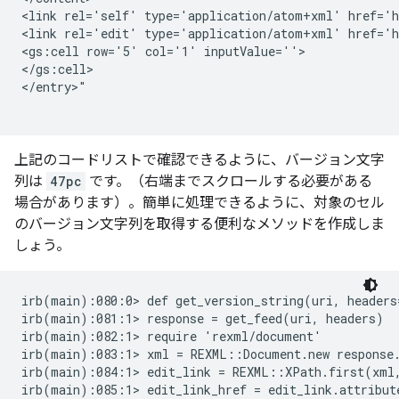
<link rel='self' type='application/atom+xml' href='h
<link rel='edit' type='application/atom+xml' href='h
<gs:cell row='5' col='1' inputValue=''>
</gs:cell>
</entry>"

上記のコードリストで確認できるように、バージョン文字
列は
47pc
です。（右端までスクロールする必要がある
場合があります）。簡単に処理できるように、対象のセル
のバージョン文字列を取得する便利なメソッドを作成しま
しょう。
irb(main):080:0> def get_version_string(uri, headers=
irb(main):081:1> response = get_feed(uri, headers)

irb(main):082:1> require 'rexml/document'

irb(main):083:1> xml = REXML::Document.new response.
irb(main):084:1> edit_link = REXML::XPath.first(xml,
irb(main):085:1> edit_link_href = edit_link.attribut