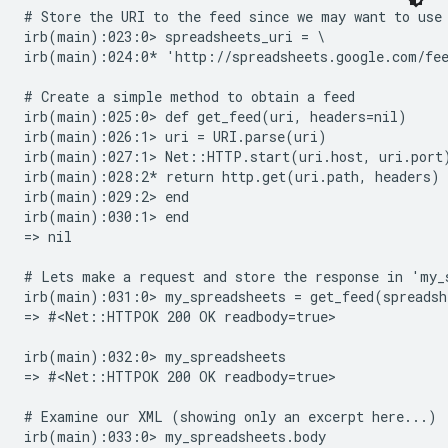
# Store the URI to the feed since we may want to use 
irb(main):023:0> spreadsheets_uri = \

irb(main):024:0* 'http://spreadsheets.google.com/fee
# Create a simple method to obtain a feed

irb(main):025:0> def get_feed(uri, headers=nil)

irb(main):026:1> uri = URI.parse(uri)

irb(main):027:1> Net::HTTP.start(uri.host, uri.port)
irb(main):028:2* return http.get(uri.path, headers)

irb(main):029:2> end

irb(main):030:1> end

=> nil

# Lets make a request and store the response in 'my_s
irb(main):031:0> my_spreadsheets = get_feed(spreadshe
=> #<Net::HTTPOK 200 OK readbody=true>

irb(main):032:0> my_spreadsheets

=> #<Net::HTTPOK 200 OK readbody=true>

# Examine our XML (showing only an excerpt here...)
