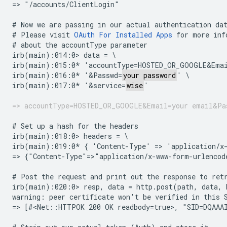
=> "/accounts/ClientLogin"

# Now we are passing in our actual authentication dat
# Please visit 
OAuth For Installed Apps
 for more inf
# about the accountType parameter

irb(main):014:0> data = \

irb(main):015:0* 'accountType=HOSTED_OR_GOOGLE&Ema
irb(main):016:0* '&Passwd=
your password
' \

irb(main):017:0* '&service=
wise
'

=> accountType=HOSTED_OR_GOOGLE&Email=your email&Pa
# Set up a hash for the headers

irb(main):018:0> headers = \

irb(main):019:0* { 'Content-Type' => 'application/x-
=> {"Content-Type"=>"application/x-www-form-urlencode
# Post the request and print out the response to retr
irb(main):020:0> resp, data = http.post(path, data, h
warning: peer certificate won't be verified in this S
=> [#<Net::HTTPOK 200 OK readbody=true>, "SID=DQAAA