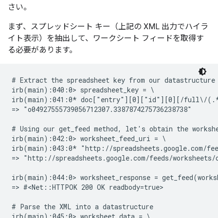
さい。
まず、スプレッドシート キー（上記の XML 出力でハイラ
イト表示）を抽出して、ワークシート フィードを取得す
る必要があります。
# Extract the spreadsheet key from our datastructure

irb(main):040:0> spreadsheet_key = \ 

irb(main):041:0* doc["entry"][0]["id"][0][/full\/(.*
=> "o04927555739056712307.3387874275736238738"

# Using our get_feed method, let's obtain the workshe
irb(main):042:0> worksheet_feed_uri = \ 

irb(main):043:0* "http://spreadsheets.google.com/fee
=> "http://spreadsheets.google.com/feeds/worksheets/o
irb(main):044:0> worksheet_response = get_feed(worksh
=> #<Net::HTTPOK 200 OK readbody=true>

# Parse the XML into a datastructure

irb(main):045:0> worksheet_data = \ 
