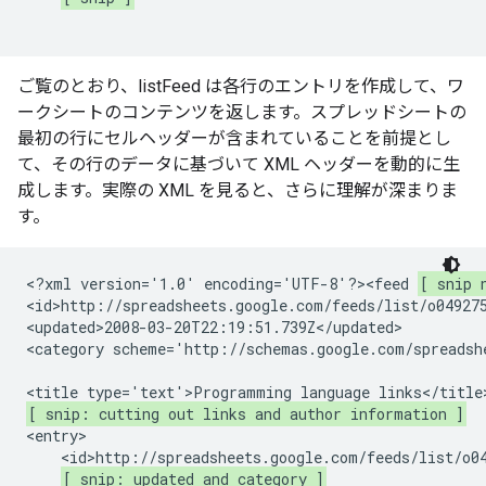
ご覧のとおり、listFeed は各行のエントリを作成して、ワ
ークシートのコンテンツを返します。スプレッドシートの
最初の行にセルヘッダーが含まれていることを前提とし
て、その行のデータに基づいて XML ヘッダーを動的に生
成します。実際の XML を見ると、さらに理解が深まりま
す。
<?xml version='1.0' encoding='UTF-8'?><feed 
[ snip 
<id>http://spreadsheets.google.com/feeds/list/o049275
<updated>2008-03-20T22:19:51.739Z</updated>

<category scheme='http://schemas.google.com/spreadsh
[ snip: cutting out links and author information ]
<entry>

    <id>http://spreadsheets.google.com/feeds/list/o04
[ snip: updated and category ]