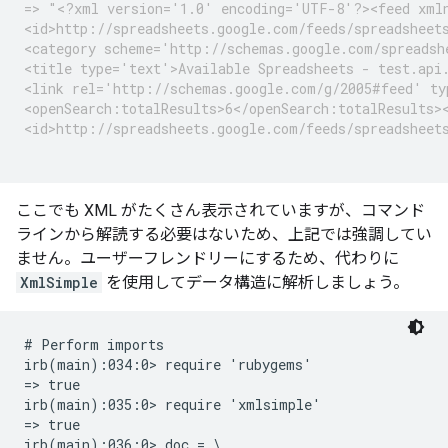
=> "<?xml version='1.0' encoding='UTF-8'?><feed xmln
<id>http://spreadsheets.google.com/feeds/spreadsheet
<category scheme='http://schemas.google.com/spreadsh
<title type='text'>Available Spreadsheets - test.api
<link rel='http://schemas.google.com/g/2005#feed' ty
<openSearch:totalResults>6</openSearch:totalResults>
<id>http://spreadsheets.google.com/feeds/spreadsheet
ここでも XML がたくさん表示されていますが、コマンド
ラインから解読する必要はないため、上記では強調してい
ません。ユーザーフレンドリーにするため、代わりに
XmlSimple
を使用してデータ構造に解析しましょう。
# Perform imports

irb(main):034:0> require 'rubygems'

=> true

irb(main):035:0> require 'xmlsimple'

=> true

irb(main):036:0> doc = \
