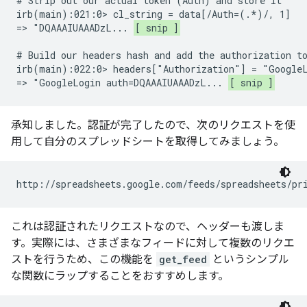
# Strip out our actual token (Auth) and store it

irb(main):021:0> cl_string = data[/Auth=(.*)/, 1]

=> "DQAAAIUAAADzL... 
[ snip ]
# Build our headers hash and add the authorization to
irb(main):022:0> headers["Authorization"] = "GoogleL
=> "GoogleLogin auth=DQAAAIUAAADzL... 
[ snip ]
承知しました。認証が完了したので、次のリクエストを使
用して自分のスプレッドシートを取得してみましょう。
http://spreadsheets.google.com/feeds/spreadsheets/pr
これは認証されたリクエストなので、ヘッダーも渡しま
す。実際には、さまざまなフィードに対して複数のリクエ
ストを行うため、この機能を
get_feed
というシンプル
な関数にラップすることをおすすめします。