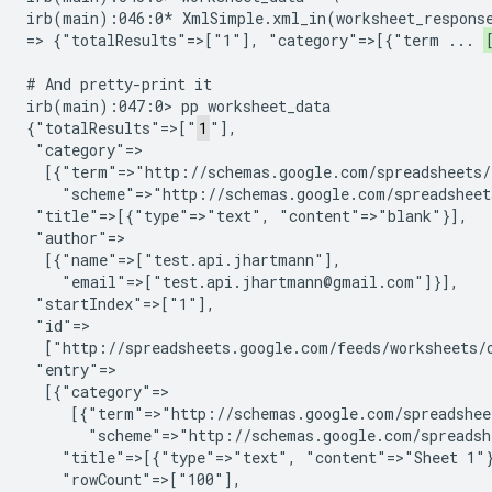
irb(main):046:0* XmlSimple.xml_in(worksheet_response
=> {"totalResults"=>["1"], "category"=>[{"term ... 
# And pretty-print it

irb(main):047:0> pp worksheet_data

{"totalResults"=>["
1
"],

 "category"=>

  [{"term"=>"http://schemas.google.com/spreadsheets/
    "scheme"=>"http://schemas.google.com/spreadsheets
 "title"=>[{"type"=>"text", "content"=>"blank"}],

 "author"=>

  [{"name"=>["test.api.jhartmann"],

    "email"=>["test.api.jhartmann@gmail.com"]}],

 "startIndex"=>["1"],

 "id"=>

  ["http://spreadsheets.google.com/feeds/worksheets/o
 "entry"=>

  [{"category"=>

     [{"term"=>"http://schemas.google.com/spreadshee
       "scheme"=>"http://schemas.google.com/spreadshe
    "title"=>[{"type"=>"text", "content"=>"Sheet 1"}
    "rowCount"=>["100"],
