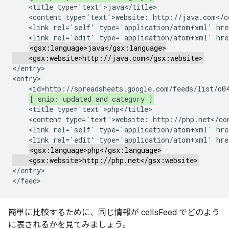
    <title type='text'>java</title>

    <content type='text'>website: http://java.com</co
    <link rel='self' type='application/atom+xml' hre
    <link rel='edit' type='application/atom+xml' hre
<gsx:language>java</gsx:language>

    <gsx:website>http://java.com</gsx:website>
</entry>

<entry>

    <id>http://spreadsheets.google.com/feeds/list/o04
[ snip: updated and category ]
    <title type='text'>php</title>

    <content type='text'>website: http://php.net</con
    <link rel='self' type='application/atom+xml' hre
    <link rel='edit' type='application/atom+xml' hre
<gsx:language>php</gsx:language>

    <gsx:website>http://php.net</gsx:website>
</entry>

簡単に比較するために、同じ情報が cellsFeed でどのよう
に表されるかを見てみましょう。