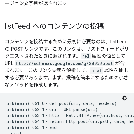
ージョン文字列が返されます。
list
Feed へのコンテンツの投稿
コンテンツを投稿するために最初に必要なのは、listFeed
の POST リンクです。このリンクは、リストフィードがリ
クエストされたときに返されます。
rel
属性の値として
URL
http://schemas.google.com/g/2005#post
が含
まれます。このリンク要素を解析して、
href
属性を抽出
する必要があります。まず、投稿を簡単にするための小さ
なメソッドを作成します。
irb(main):061:0> def post(uri, data, headers)

irb(main):062:1> uri = URI.parse(uri)

irb(main):063:1> http = Net::HTTP.new(uri.host, uri.
irb(main):064:1> return http.post(uri.path, data, hea
irb(main):065:1> end

=> nil
