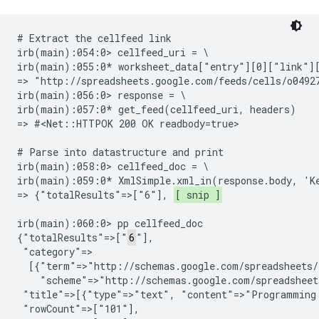
# Extract the cellfeed link

irb(main):054:0> cellfeed_uri = \

irb(main):055:0* worksheet_data["entry"][0]["link"][
=> "http://spreadsheets.google.com/feeds/cells/o04927
irb(main):056:0> response = \ 

irb(main):057:0* get_feed(cellfeed_uri, headers)

=> #<Net::HTTPOK 200 OK readbody=true>

# Parse into datastructure and print

irb(main):058:0> cellfeed_doc = \ 

irb(main):059:0* XmlSimple.xml_in(response.body, 'Ke
=> {"totalResults"=>["6"], 
[ snip ]
irb(main):060:0> pp cellfeed_doc

{"totalResults"=>["
6
"],

 "category"=>

  [{"term"=>"http://schemas.google.com/spreadsheets/
    "scheme"=>"http://schemas.google.com/spreadsheets
 "title"=>[{"type"=>"text", "content"=>"Programming 
 "rowCount"=>["101"],
