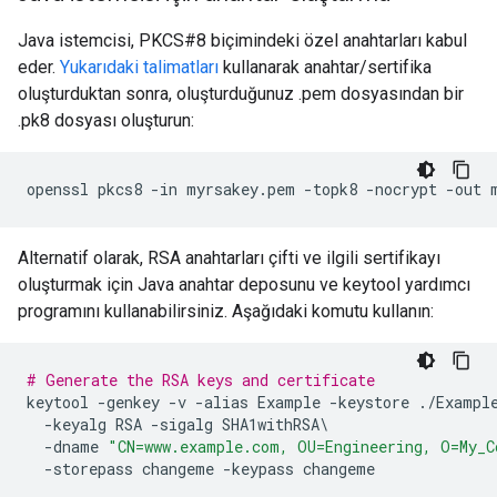
Java istemcisi, PKCS#8 biçimindeki özel anahtarları kabul
eder.
Yukarıdaki talimatları
kullanarak anahtar/sertifika
oluşturduktan sonra, oluşturduğunuz .pem dosyasından bir
.pk8 dosyası oluşturun:
openssl pkcs8 -in myrsakey.pem -topk8 -nocrypt -out 
Alternatif olarak, RSA anahtarları çifti ve ilgili sertifikayı
oluşturmak için Java anahtar deposunu ve keytool yardımcı
programını kullanabilirsiniz. Aşağıdaki komutu kullanın:
# Generate the RSA keys and certificate
keytool
-
genkey
-
v
-
alias
Example
-
keystore
./
Exampl
-
keyalg
RSA
-
sigalg
SHA1withRSA
-
dname
"CN=www.example.com, OU=Engineering, O=My_C
-
storepass
changeme
-
keypass
changeme