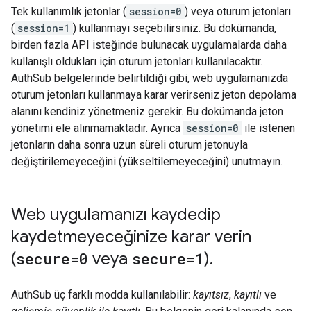
Tek kullanımlık jetonlar (
session=0
) veya oturum jetonları
(
session=1
) kullanmayı seçebilirsiniz. Bu dokümanda,
birden fazla API isteğinde bulunacak uygulamalarda daha
kullanışlı oldukları için oturum jetonları kullanılacaktır.
AuthSub belgelerinde belirtildiği gibi, web uygulamanızda
oturum jetonları kullanmaya karar verirseniz jeton depolama
alanını kendiniz yönetmeniz gerekir. Bu dokümanda jeton
yönetimi ele alınmamaktadır. Ayrıca
session=0
ile istenen
jetonların daha sonra uzun süreli oturum jetonuyla
değiştirilemeyeceğini (yükseltilemeyeceğini) unutmayın.
Web uygulamanızı kaydedip
kaydetmeyeceğinize karar verin
(
secure=0
veya
secure=1
)
.
AuthSub üç farklı modda kullanılabilir:
kayıtsız
,
kayıtlı
ve