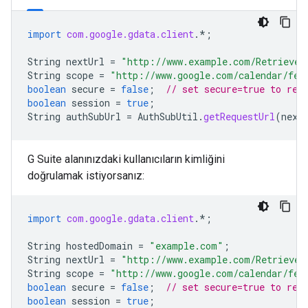
import
com.google.gdata.client
.*
;
String
nextUrl
=
"http://www.example.com/RetrieveT
String
scope
=
"http://www.google.com/calendar/fee
boolean
secure
=
false
;
// set secure=true to req
boolean
session
=
true
;
String
authSubUrl
=
AuthSubUtil
.
getRequestUrl
(
next
G Suite alanınızdaki kullanıcıların kimliğini
doğrulamak istiyorsanız:
import
com.google.gdata.client
.*
;
String
hostedDomain
=
"example.com"
;
String
nextUrl
=
"http://www.example.com/RetrieveT
String
scope
=
"http://www.google.com/calendar/fee
boolean
secure
=
false
;
// set secure=true to req
boolean
session
=
true
;