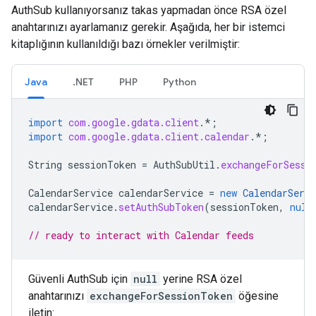
AuthSub kullanıyorsanız takas yapmadan önce RSA özel
anahtarınızı ayarlamanız gerekir. Aşağıda, her bir istemci
kitaplığının kullanıldığı bazı örnekler verilmiştir:
Java
.NET
PHP
Python
import
com.google.gdata.client
.*
;
import
com.google.gdata.client.calendar
.*
;
String
sessionToken
=
AuthSubUtil
.
exchangeForSessi
CalendarService
calendarService
=
new
CalendarServi
calendarService
.
setAuthSubToken
(
sessionToken
,
null
// ready to interact with Calendar feeds
Güvenli AuthSub için
null
yerine RSA özel
anahtarınızı
exchangeForSessionToken
öğesine
iletin: