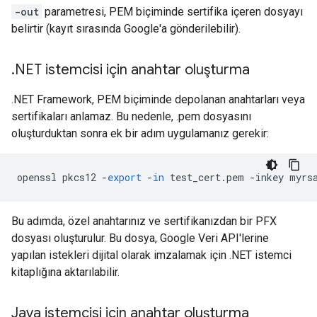
-out
parametresi, PEM biçiminde sertifika içeren dosyayı
belirtir (kayıt sırasında Google'a gönderilebilir).
.
NET istemcisi için anahtar oluşturma
.NET Framework, PEM biçiminde depolanan anahtarları veya
sertifikaları anlamaz. Bu nedenle, .pem dosyasını
oluşturduktan sonra ek bir adım uygulamanız gerekir:
openssl
pkcs12
-
export
-
in
test_cert
.
pem
-
inkey
myrs
Bu adımda, özel anahtarınız ve sertifikanızdan bir PFX
dosyası oluşturulur. Bu dosya, Google Veri API'lerine
yapılan istekleri dijital olarak imzalamak için .NET istemci
kitaplığına aktarılabilir.
Java istemcisi için anahtar oluşturma