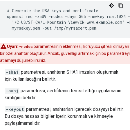
# Generate the RSA keys and certificate

openssl req -x509 -nodes -days 365 -newkey rsa:1024 -
  '/C=US/ST=CA/L=Mountain View/CN=www.example.com' -k
  myrsakey.pem -out /tmp/myrsacert.pem
Uyarı
:
-nodes
parametresinin eklenmesi, koruyucu şifresi olmayan
bir özel anahtar oluşturur. Ancak, güvenliği artırmak için bu parametreyi
atlamayı düşünebilirsiniz.
-sha1
parametresi, anahtarın SHA1 imzaları oluşturmak
için kullanılacağını belirtir.
-subj
parametresi, sertifikanın temsil ettiği uygulamanın
kimliğini belirtir.
-keyout
parametresi, anahtarları içerecek dosyayı belirtir.
Bu dosya hassas bilgiler içerir, korunmalı ve kimseyle
paylaşılmamalıdır.