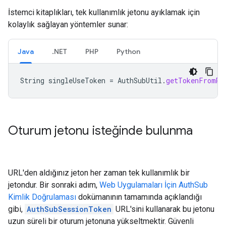
İstemci kitaplıkları, tek kullanımlık jetonu ayıklamak için
kolaylık sağlayan yöntemler sunar:
Java
.NET
PHP
Python
String
singleUseToken
=
AuthSubUtil
.
getTokenFromRe
Oturum jetonu isteğinde bulunma
URL'den aldığınız jeton her zaman tek kullanımlık bir
jetondur. Bir sonraki adım,
Web Uygulamaları İçin AuthSub
Kimlik Doğrulaması
dokümanının tamamında açıklandığı
gibi,
AuthSubSessionToken
URL'sini kullanarak bu jetonu
uzun süreli bir oturum jetonuna yükseltmektir. Güvenli