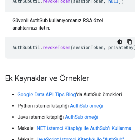
AuthSubUtil
.
revokeToken
(
sessionToken
,
null
);
Güvenli AuthSub kullanıyorsanız RSA özel
anahtarınızı iletin:
AuthSubUtil
.
revokeToken
(
sessionToken
,
privateKey
);
Ek Kaynaklar ve Örnekler
Google Data API Tips Blog
'da AuthSub örnekleri
Python istemci kitaplığı
AuthSub örneği
Java istemci kitaplığı
AuthSub örneği
Makale:
.NET İstemci Kitaplığı ile AuthSub'ı Kullanma
Makale:
JavaScript İstemci Kitaplığı ile "AuthSub"