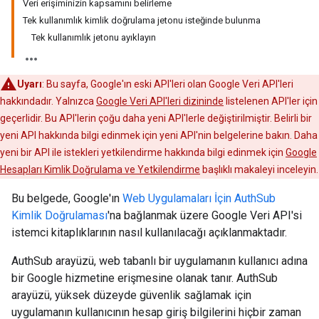
Veri erişiminizin kapsamını belirleme
Tek kullanımlık kimlik doğrulama jetonu isteğinde bulunma
Tek kullanımlık jetonu ayıklayın
Uyarı
: Bu sayfa, Google'ın eski API'leri olan Google Veri API'leri
hakkındadır. Yalnızca
Google Veri API'leri dizininde
listelenen API'ler için
geçerlidir. Bu API'lerin çoğu daha yeni API'lerle değiştirilmiştir. Belirli bir
yeni API hakkında bilgi edinmek için yeni API'nin belgelerine bakın. Daha
yeni bir API ile istekleri yetkilendirme hakkında bilgi edinmek için
Google
Hesapları Kimlik Doğrulama ve Yetkilendirme
başlıklı makaleyi inceleyin.
Bu belgede, Google'ın
Web Uygulamaları İçin AuthSub
Kimlik Doğrulaması
'na bağlanmak üzere Google Veri API'si
istemci kitaplıklarının nasıl kullanılacağı açıklanmaktadır.
AuthSub arayüzü, web tabanlı bir uygulamanın kullanıcı adına
bir Google hizmetine erişmesine olanak tanır. AuthSub
arayüzü, yüksek düzeyde güvenlik sağlamak için
uygulamanın kullanıcının hesap giriş bilgilerini hiçbir zaman