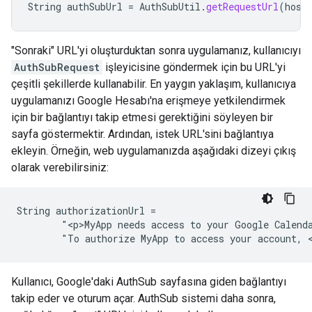
String
authSubUrl
=
AuthSubUtil
.
getRequestUrl
(
host
"Sonraki" URL'yi oluşturduktan sonra uygulamanız, kullanıcıyı
AuthSubRequest
işleyicisine göndermek için bu URL'yi
çeşitli şekillerde kullanabilir. En yaygın yaklaşım, kullanıcıya
uygulamanızı Google Hesabı'na erişmeye yetkilendirmek
için bir bağlantıyı takip etmesi gerektiğini söyleyen bir
sayfa göstermektir. Ardından, istek URL'sini bağlantıya
ekleyin. Örneğin, web uygulamanızda aşağıdaki dizeyi çıkış
olarak verebilirsiniz:
String authorizationUrl =

        "<p>MyApp needs access to your Google Calenda
        "To authorize MyApp to access your account, 
Kullanıcı, Google'daki AuthSub sayfasına giden bağlantıyı
takip eder ve oturum açar. AuthSub sistemi daha sonra,