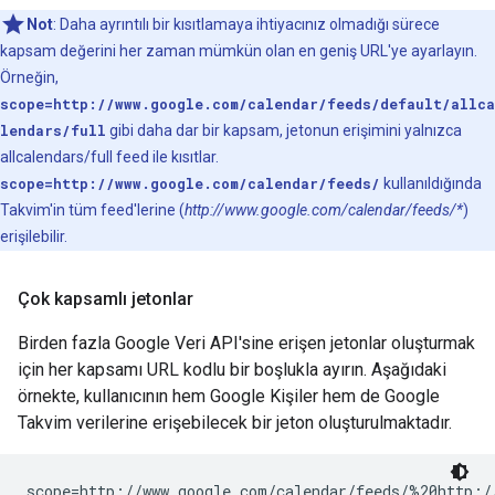
Not
: Daha ayrıntılı bir kısıtlamaya ihtiyacınız olmadığı sürece
kapsam değerini her zaman mümkün olan en geniş URL'ye ayarlayın.
Örneğin,
scope=http://www.google.com/calendar/feeds/default/allca
lendars/full
gibi daha dar bir kapsam, jetonun erişimini yalnızca
allcalendars/full feed ile kısıtlar.
scope=http://www.google.com/calendar/feeds/
kullanıldığında
Takvim'in tüm feed'lerine (
http://www.google.com/calendar/feeds/*
)
erişilebilir.
Çok kapsamlı jetonlar
Birden fazla Google Veri API'sine erişen jetonlar oluşturmak
için her kapsamı URL kodlu bir boşlukla ayırın. Aşağıdaki
örnekte, kullanıcının hem Google Kişiler hem de Google
Takvim verilerine erişebilecek bir jeton oluşturulmaktadır.
scope=http://www.google.com/calendar/feeds/%20http:/