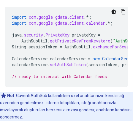
import
com.google.gdata.client
.*
;
import
com.google.gdata.client.calendar
.*
;
java
.
security
.
PrivateKey
privateKey
=
AuthSubUtil
.
getPrivateKeyFromKeystore
(
"AuthSub
String
sessionToken
=
AuthSubUtil
.
exchangeForSessi
CalendarService
calendarService
=
new
CalendarServi
calendarService
.
setAuthSubToken
(
sessionToken
,
priv
// ready to interact with Calendar feeds
Not
: Güvenli AuthSub kullanılırken özel anahtarınızın kendisi ağ
üzerinden gönderilmez. İstemci kitaplıkları, isteği anahtarınızla
imzalayarak oluşturulan benzersiz imzayı gönderir, anahtarın kendisini
göndermez.