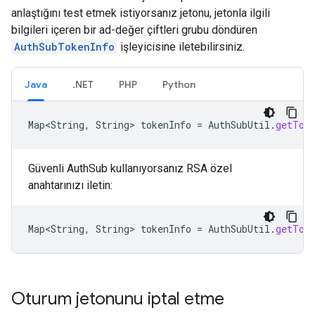
anlaştığını test etmek istiyorsanız jetonu, jetonla ilgili
bilgileri içeren bir ad-değer çiftleri grubu döndüren
AuthSubTokenInfo
işleyicisine iletebilirsiniz.
Java
.NET
PHP
Python
Map<String
,
String
>
tokenInfo
=
AuthSubUtil
.
getTok
Güvenli AuthSub kullanıyorsanız RSA özel
anahtarınızı iletin:
Map<String
,
String
>
tokenInfo
=
AuthSubUtil
.
getTok
Oturum jetonunu iptal etme