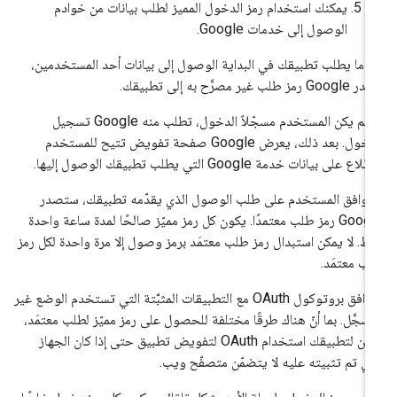
يمكنك استخدام رمز الدخول المميز لطلب بيانات من خوادم
الوصول إلى خدمات Google.
دما يطلب تطبيقك في البداية الوصول إلى بيانات أحد المستخدمين،
G رمز طلب غير مصرَّح به إلى تطبيقك.
إذا لم يكن المستخدم مسجّلاً الدخول، تطلب منه Google تسجيل
الدخول. بعد ذلك، يعرض Google صفحة تفويض تتيح للمستخدم
ّلاع على بيانات خدمة Google التي يطلب تطبيقك الوصول إليها.
ا وافق المستخدم على طلب الوصول الذي يقدّمه تطبيقك، ستصدر
Google رمز طلب معتمدًا. يكون كل رمز مميّز صالحًا لمدة ساعة واحدة
ط. لا يمكن استبدال رمز طلب معتمَد برمز وصول إلا مرة واحدة لكل رمز
ب معتمَد.
يتوافق بروتوكول OAuth مع التطبيقات المثبَّتة التي تستخدم الوضع غير
مسجَّل. بما أنّ هناك طرقًا مختلفة للحصول على رمز مميّز لطلب معتمَد،
يمكن لتطبيقك استخدام OAuth لتفويض تطبيق حتى إذا كان الجهاز
ذي تم تثبيته عليه لا يتضمّن متصفّح ويب.