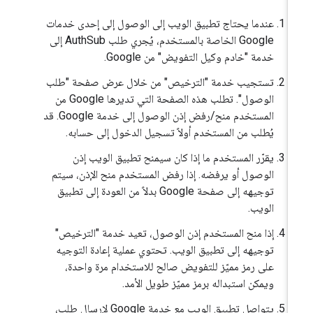
عندما يحتاج تطبيق الويب إلى الوصول إلى إحدى خدمات
Google الخاصة بالمستخدم، يُجري طلب AuthSub إلى
خدمة "خادم وكيل التفويض" من Google.
تستجيب خدمة "الترخيص" من خلال عرض صفحة "طلب
الوصول". تطلب هذه الصفحة التي تديرها Google من
المستخدم منح/رفض إذن الوصول إلى خدمة Google. قد
يُطلب من المستخدم أولاً تسجيل الدخول إلى حسابه.
يقرّر المستخدم ما إذا كان سيمنح تطبيق الويب إذن
الوصول أو يرفضه. إذا رفض المستخدم منح الإذن، سيتم
توجيهه إلى صفحة Google بدلاً من العودة إلى تطبيق
الويب.
إذا منح المستخدم إذن الوصول، تعيد خدمة "الترخيص"
توجيهه إلى تطبيق الويب. تحتوي عملية إعادة التوجيه
على رمز مميّز للتفويض صالح للاستخدام مرة واحدة،
ويمكن استبداله برمز مميّز طويل الأمد.
يتواصل تطبيق الويب مع خدمة Google لإرسال طلب،