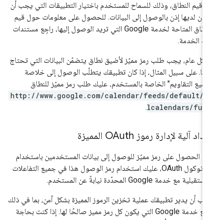
 قيم النطاق، وذلك للسماح للمستخدم باختيار التطبيقات التي يجب أن
ون لديها إذن بالوصول إلى البيانات. للحصول على معلومات حول قيم
النطاق المتاحة لخدمة Google التي تريد الوصول إليها، راجِع مستندات
ك الخدمة.
كل عام، يجب طلب رمز مميّز لأضيق نطاق يتضمّن البيانات التي تحتاج
يها. على سبيل المثال، إذا كان تطبيقك يتطلّب الوصول إلى خلاصة
ميع التقاويم" الخاصة بالمستخدم، عليك طلب رمز مميّز للنطاق
http://www.google.com/calendar/feeds/default/a
.
lcalendars/ful
داد آلية لإدارة رموز OAuth المميزة
د الحصول على رمز مميّز للوصول إلى بيانات المستخدمين باستخدام
بروتوكول OAuth، عليك استخدام رمز الوصول هذا في جميع التفاعلات
تقبلية مع خدمة Google المحدّدة نيابةً عن المستخدم.
ب أن يدير تطبيقك عملية تخزين الرموز المميزة بشكل آمن، بما في ذلك
تتبُّع خدمة Google التي يكون كل رمز مميز صالحًا لها. إذا كنت بحاجة