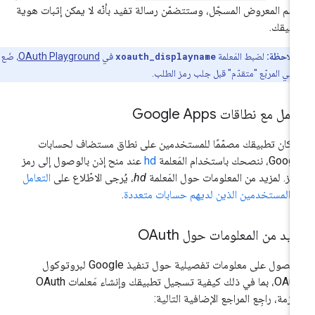
اسم المعروض المسجّل، وستتضمّن رسالة تفيد بأنّه لا يمكن إثبات هوية
بيقك.
ملاحظة:
لضبط المَعلمة
xoauth_displayname
في
OAuth Playground
، ضَع
 في المربّع "متقدّم" قبل جلب رمز الطلب.
عمل مع نطاقات Google Apps
ا كان تطبيقك مصمّمًا للمستخدمين على نطاق مستضاف لحسابات
G، ننصحك باستخدام المَعلمة
hd
عند منح إذن بالوصول إلى رمز
يز. لمزيد من المعلومات حول المَعلمة
hd
، يُرجى الاطّلاع على
التعامل
 المستخدمين الذين لديهم حسابات متعددة
.
يد من المعلومات حول OAuth
للحصول على معلومات تفصيلية حول تنفيذ Google لبروتوكول
OAuth، بما في ذلك كيفية تسجيل تطبيقك وإنشاء مَعلمات OAuth
لازمة، راجِع المراجع الإضافية التالية: