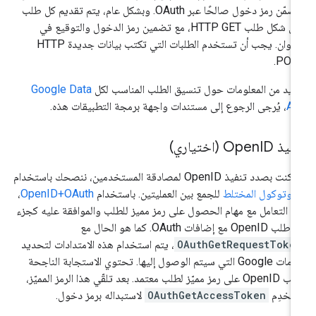
يتضمّن رمز دخول صالحًا عبر OAuth. وبشكل عام، يتم تقديم كل طلب
على شكل طلب HTTP GET، مع تضمين رمز الدخول والتوقيع في
العنوان. يجب أن تستخدم الطلبات التي تكتب بيانات جديدة HTTP
POST
زيد من المعلومات حول تنسيق الطلب المناسب لكل
Google Data
AP
، يُرجى الرجوع إلى مستندات واجهة برمجة التطبيقات هذه.
فيذ Open
ID (اختياري)
نت بصدد تنفيذ OpenID لمصادقة المستخدمين، ننصحك باستخدام
بروتوكول المختلط
للجمع بين العمليتين. باستخدام
OpenID+OAuth
،
م التعامل مع مهام الحصول على رمز مميز للطلب والموافقة عليه كجزء
OpenI مع إضافات OAuth. كما هو الحال مع
OAuthGetRequestToke
، يتم استخدام هذه الامتدادات لتحديد
خدمات Google التي سيتم الوصول إليها. تحتوي الاستجابة الناجحة
لطلب OpenID على رمز مميّز لطلب معتمد. بعد تلقّي هذا الرمز المميّز،
تخدِم
OAuthGetAccessToken
لاستبداله برمز دخول.