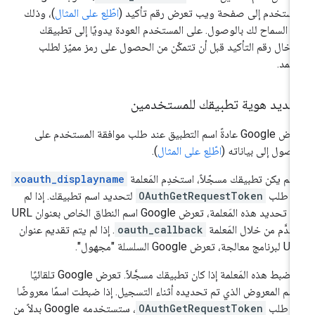
مستخدم إلى صفحة ويب تعرض رقم تأكيد (
اطّلِع على المثال
)، وذلك
د السماح لك بالوصول. على المستخدم العودة يدويًا إلى تطبيقك
دخال رقم التأكيد قبل أن تتمكّن من الحصول على رمز مميّز لطلب
تمد.
حديد هوية تطبيقك للمستخدمين
يعرض Google عادةً اسم التطبيق عند طلب موافقة المستخدم على
وصول إلى بياناته (
اطّلِع على المثال
).
ا لم يكن تطبيقك مسجّلاً، استخدِم المَعلمة
xoauth_displayname
ي طلب
OAuthGetRequestToken
لتحديد اسم تطبيقك. إذا لم
يتم تحديد هذه المَعلمة، تعرض Google اسم النطاق الخاص بعنوان URL
مقدَّم من خلال المَعلمة
oauth_callback
. إذا لم يتم تقديم عنوان
الجة، تعرض Google السلسلة "مجهول".
لا تضبط هذه المَعلمة إذا كان تطبيقك مسجَّلاً. تعرض Google تلقائيًا
اسم المعروض الذي تم تحديده أثناء التسجيل. إذا ضبطت اسمًا معروضًا
ي طلب
OAuthGetRequestToken
، ستستخدمه Google بدلاً من