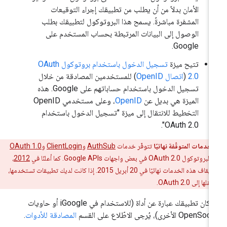
الأمان بدلاً من أن يطلب من تطبيقك إجراء التوقيعات
المشفرة مباشرةً. يسمح هذا البروتوكول لتطبيقك بطلب
الوصول إلى البيانات المرتبطة بحساب المستخدم على
Google.
تتيح ميزة
تسجيل الدخول باستخدام بروتوكول OAuth
2.0
(
اتصال OpenID
) للمستخدمين المصادقة من خلال
تسجيل الدخول باستخدام حساباتهم على Google. هذه
الميزة هي بديل عن
OpenID
، وعلى مستخدمي OpenID
التخطيط للانتقال إلى ميزة "تسجيل الدخول باستخدام
OAuth 2.0".
الخدمات المتوقّفة نهائيًا
تتوفّر خدمات
AuthSub
و
ClientLogin
و
OAuth 1.0
OAuth 2. في بعض واجهات Google APIs. كما أعلنّا في
2012
،
سيتم إيقاف هذه الخدمات نهائيًا في 20 أبريل 2015. إذا كانت لديك تطبيقات تستخدمها،
ا إلى OAuth 2.0.
إذا كان تطبيقك عبارة عن أداة (للاستخدام في iGoogle أو حاويات
OpenS الأخرى)، يُرجى الاطّلاع على القسم
المصادقة للأدوات
.