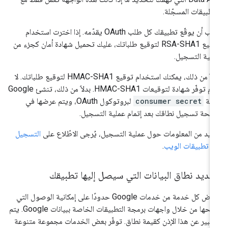
تطبيقات المسجّلة.
يجب أن يوقّع تطبيقك كل طلب OAuth يقدّمه. إذا اخترت استخدام
توقيع RSA-SHA1 لتوقيع طلباتك، عليك تحميل شهادة أمان كجزء من
لية التسجيل.
بدلاً من ذلك، يمكنك استخدام توقيع HMAC-SHA1 لتوقيع طلباتك. لا
يلزم توفّر شهادة لتوقيعات HMAC-SHA1. بدلاً من ذلك، تنشئ Google
يمة
consumer secret
لبروتوكول OAuth، ويتم عرضها في
حة تسجيل نطاقك بعد إتمام عملية التسجيل.
زيد من المعلومات حول عملية التسجيل، يُرجى الاطّلاع على
التسجيل
 تطبيقات الويب
.
ديد نطاق البيانات التي سيصل إليها تطبيقك
تفرض كل خدمة من خدمات Google حدودًا على إمكانية الوصول التي
تتيحها من خلال واجهات برمجة التطبيقات الخاصة ببيانات Google. يتم
تعبير عن هذا الإذن كقيمة نطاق. توفّر بعض الخدمات مجموعة متنوعة