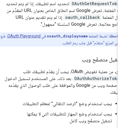
OAuthGetRequestToke
لتحديد اسم تطبيقك. إذا لم يتم تحديد
هذه المَعلمة، تعرض Google اسم النطاق الخاص بعنوان URL المقدَّم من
ال المَعلمة
oauth_callback
. إذا لم يتم تقديم عنوان URL
نامج معالجة، تعرض Google السلسلة "مجهول".
ملاحظة:
لضبط المَعلمة
xoauth_displayname
في
OAuth Playground
، ضَع
 في المربّع "متقدّم" قبل جلب رمز الطلب.
شغيل متصفّح ويب
ء من عملية تفويض OAuth، يجب أن يقدّم تطبيقك طلب
OAuthAuthorizeToke
. بعد ذلك، على المستخدم تسجيل الدخول
إلى صفحة ويب من Google والموافقة على طلب الوصول الذي يقدّمه
بيقك.
يجب استخدام وضع "الرصد التلقائي" لمعظم التطبيقات
يجب استخدام وضع الجهاز للتطبيقات التي لا يمكنها
تشغيل متصفّح ويب كامل.