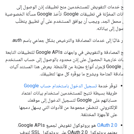
يح خدمات التفويض للمستخدمين منح تطبيقك إذن الوصول إلى
البيانات المخزّنة في تطبيقات Google. تأخذ Google مسألة الخصوصية
ى محمل الجد، ويجب أن يوافق المستخدم على أي تطبيق يتطلّب
وصول إلى بياناته.
شار غالبًا إلى خدمات المصادقة والترخيص بشكل جماعي باسم
auth
.
تتيح المصادقة والتفويض في واجهات Google APIs للتطبيقات التابعة
هات خارجية الحصول على إذن محدود بالوصول إلى حساب المستخدم
على Google لإجراء أنواع معيّنة من الأنشطة. يعرض هذا المستند آليات
مصادقة المتاحة ويشرح ما يوفّره كل منها لتطبيقك.
توفّر خدمة
تسجيل الدخول باستخدام حساب Google
طريقة بسيطة تتيح للمستخدمين استخدام بيانات اعتماد
حساباتهم على Google لتسجيل الدخول إلى موقعك
الإلكتروني. تتضمّن مجموعة من الأدوات التي يسهل دمجها
على الأجهزة المختلفة.
OAuth 2.0
هو بروتوكول تفويض لجميع Google APIs.
يعتمد بروتوكول OAuth 2.0 على بروتوكول SSL لتوفير