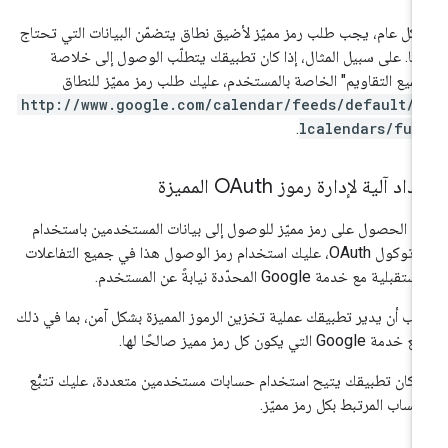
كل عام، يجب طلب رمز مميّز لأضيق نطاق يتضمّن البيانات التي تحتاج
يها. على سبيل المثال، إذا كان تطبيقك يتطلّب الوصول إلى خلاصة
ميع التقاويم" الخاصة بالمستخدم، عليك طلب رمز مميّز للنطاق
http://www.google.com/calendar/feeds/default/a
.
lcalendars/ful
داد آلية لإدارة رموز OAuth المميزة
د الحصول على رمز مميّز للوصول إلى بيانات المستخدمين باستخدام
بروتوكول OAuth، عليك استخدام رمز الوصول هذا في جميع التفاعلات
تقبلية مع خدمة Google المحدّدة نيابةً عن المستخدم.
ب أن يدير تطبيقك عملية تخزين الرموز المميزة بشكل آمن، بما في ذلك
خدمة Google التي يكون كل رمز مميز صالحًا لها.
ا كان تطبيقك يتيح استخدام حسابات مستخدمين متعددة، عليك تتبُّع
حساب المرتبط بكل رمز مميّز.