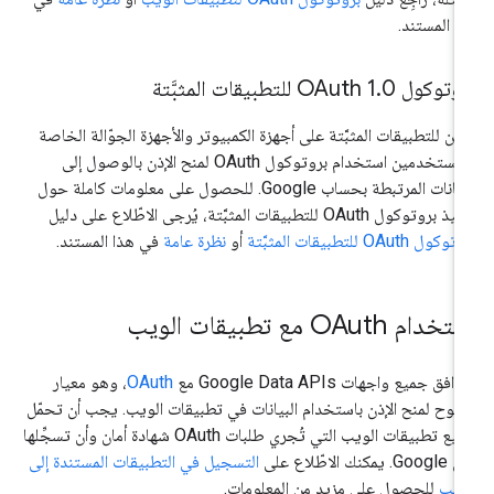
ا المستند.
وتوكول OAuth 1
0 للتطبيقات المثبَّتة
.
كن للتطبيقات المثبَّتة على أجهزة الكمبيوتر والأجهزة الجوّالة الخاصة
بالمستخدمين استخدام بروتوكول OAuth لمنح الإذن بالوصول إلى
البيانات المرتبطة بحساب Google. للحصول على معلومات كاملة حول
بروتوكول OAuth للتطبيقات المثبَّتة، يُرجى الاطّلاع على دليل
كول OAuth للتطبيقات المثبَّتة
أو
نظرة عامة
في هذا المستند.
خدام OAuth مع تطبيقات الويب
افق جميع واجهات Google Data APIs مع
OAuth
، وهو معيار
توح لمنح الإذن باستخدام البيانات في تطبيقات الويب. يجب أن تحمّل
جميع تطبيقات الويب التي تُجري طلبات OAuth شهادة أمان وأن تسجِّلها
. يمكنك الاطّلاع على
التسجيل في التطبيقات المستندة إلى
ويب
للحصول على مزيد من المعلومات.