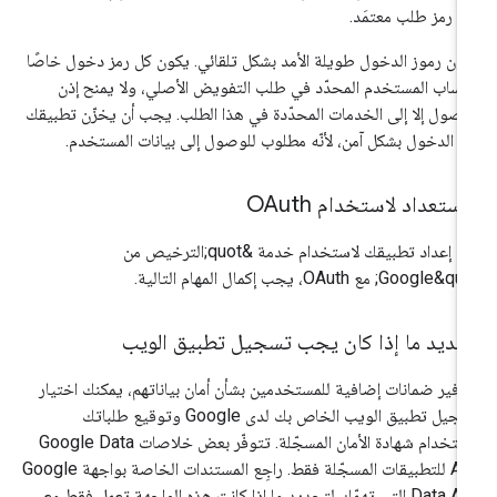
ل رمز طلب معتمَد.
ون رموز الدخول طويلة الأمد بشكل تلقائي. يكون كل رمز دخول خاصًا
ساب المستخدم المحدّد في طلب التفويض الأصلي، ولا يمنح إذن
وصول إلا إلى الخدمات المحدّدة في هذا الطلب. يجب أن يخزّن تطبيقك
ز الدخول بشكل آمن، لأنّه مطلوب للوصول إلى بيانات المستخدم.
استعداد لاستخدام OAuth
قبل إعداد تطبيقك لاستخدام خدمة &quot;الترخيص من
Google; مع OAuth، يجب إكمال المهام التالية.
حديد ما إذا كان يجب تسجيل تطبيق الويب
وفير ضمانات إضافية للمستخدمين بشأن أمان بياناتهم، يمكنك اختيار
تسجيل تطبيق الويب الخاص بك لدى Google وتوقيع طلباتك
باستخدام شهادة الأمان المسجّلة. تتوفّر بعض خلاصات Google Data
API للتطبيقات المسجّلة فقط. راجِع المستندات الخاصة بواجهة Google
Data API التي تهمّك لتحديد ما إذا كانت هذه الواجهة تعمل فقط مع