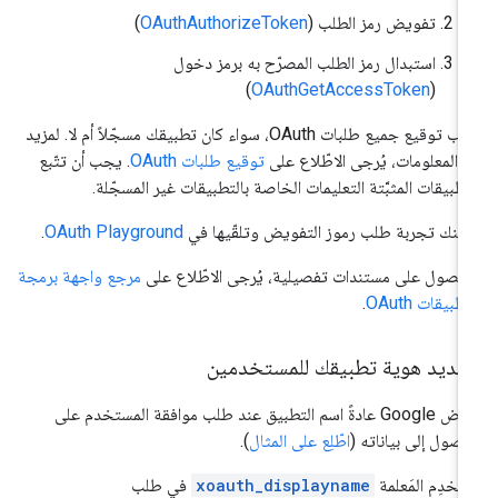
تفويض رمز الطلب (
OAuthAuthorizeToken
)
استبدال رمز الطلب المصرّح به برمز دخول
)
OAuthGetAccessToken
(
يجب توقيع جميع طلبات OAuth، سواء كان تطبيقك مسجّلاً أم لا. لمزيد
 المعلومات، يُرجى الاطّلاع على
توقيع طلبات OAuth
. يجب أن تتّبع
تطبيقات المثبَّتة التعليمات الخاصة بالتطبيقات غير المسجّلة.
كنك تجربة طلب رموز التفويض وتلقّيها في
OAuth Playground
.
حصول على مستندات تفصيلية، يُرجى الاطّلاع على
مرجع واجهة برمجة
تطبيقات OAuth
.
حديد هوية تطبيقك للمستخدمين
يعرض Google عادةً اسم التطبيق عند طلب موافقة المستخدم على
وصول إلى بياناته (
اطّلِع على المثال
).
تخدِم المَعلمة
xoauth_displayname
في طلب