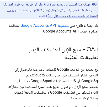
ملاحظة
: يهدف هذا المستند إلى تقديم نظرة عامة على كل طريقة من طرق المصادقة.
ل على معلومات تفصيلية عن كل طريقة، يُرجى الاطّلاع على مستندات
واجهات
 التطبيقات الخاصة بمصادقة حساب Google
الكاملة.
كنك أيضًا الاطّلاع على
مجموعة Google Accounts API
لمناقشة
خدام واجهات Google Accounts API.
OAuth - منح الإذن لتطبيقات الويب
التطبيقات المثبّتة
تسمح العديد من خدمات Google للجهات الخارجية بالوصول إلى
البيانات من إنشاء المستخدمين، مثل بيانات &quot;تقويم
Google&quot; أو &quot;مستندات Google&quot;، طالما أنّ
مستخدم يمنح الإذن بالوصول. تتيح هذه الميزة للمستخدمين مشاركة
البيانات وتبادلها بين تطبيقات Google والتطبيقات التابعة لجهات
رجية لأغراض متعدّدة.