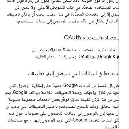
ون رموز الدخول طويلة الأمد بشكل تلقائي. يكون كل رمز دخول خاصًا
ساب المستخدم المحدّد في طلب التفويض الأصلي، ولا يمنح إذن
وصول إلا إلى الخدمات المحدّدة في هذا الطلب. يجب أن يخزّن تطبيقك
ز الدخول بشكل آمن، لأنّه مطلوب للوصول إلى بيانات المستخدم.
استعداد لاستخدام OAuth
قبل إعداد تطبيقك لاستخدام خدمة &quot;الترخيص من
Google; مع OAuth، يجب إكمال المهام التالية.
ديد نطاق البيانات التي سيصل إليها تطبيقك
تفرض كل خدمة من خدمات Google حدودًا على إمكانية الوصول التي
تتيحها من خلال واجهات برمجة التطبيقات الخاصة ببيانات Google. يتم
تعبير عن هذا الإذن كقيمة نطاق. توفّر بعض الخدمات مجموعة متنوعة
 قيم النطاق، وذلك للسماح للمستخدم باختيار التطبيقات التي يجب أن
ون لديها إذن بالوصول إلى البيانات. للحصول على معلومات حول قيم
النطاق المتاحة لخدمة Google التي تريد الوصول إليها، راجِع مستندات
ك الخدمة.