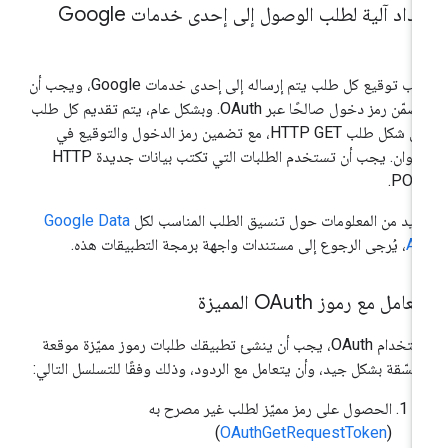
داد آلية لطلب الوصول إلى إحدى خدمات Google
يجب توقيع كل طلب يتم إرساله إلى إحدى خدمات Google، ويجب أن
يتضمّن رمز دخول صالحًا عبر OAuth. وبشكل عام، يتم تقديم كل طلب
على شكل طلب HTTP GET، مع تضمين رمز الدخول والتوقيع في
العنوان. يجب أن تستخدم الطلبات التي تكتب بيانات جديدة HTTP
POST
زيد من المعلومات حول تنسيق الطلب المناسب لكل
Google Data
AP
، يُرجى الرجوع إلى مستندات واجهة برمجة التطبيقات هذه.
تعامل مع رموز OAuth المميزة
لاستخدام OAuth، يجب أن ينشئ تطبيقك طلبات رموز مميّزة موقعة
نسّقة بشكل جيد، وأن يتعامل مع الردود، وذلك وفقًا للتسلسل التالي:
الحصول على رمز مميّز لطلب غير مصرح به
)
OAuthGetRequestToken
(