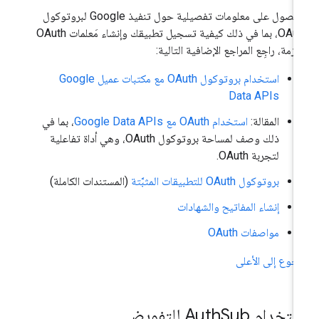
للحصول على معلومات تفصيلية حول تنفيذ Google لبروتوكول
OAuth، بما في ذلك كيفية تسجيل تطبيقك وإنشاء مَعلمات OAuth
لازمة، راجِع المراجع الإضافية التالية:
استخدام بروتوكول OAuth مع مكتبات عميل Google
Data APIs
المقالة:
استخدام OAuth مع Google Data APIs
، بما في
ذلك وصف لمساحة بروتوكول OAuth، وهي أداة تفاعلية
لتجربة OAuth.
بروتوكول OAuth للتطبيقات المثبَّتة
(المستندات الكاملة)
إنشاء المفاتيح والشهادات
مواصفات OAuth
رجوع إلى الأعلى
تخدام Auth
Sub للتفويض