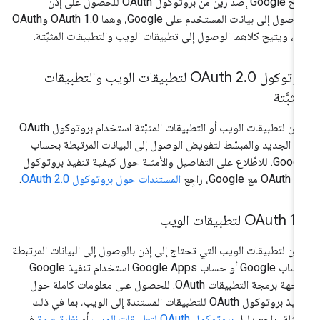
تتيح Google إصدارَين من بروتوكول OAuth للحصول على إذن
بالوصول إلى بيانات المستخدم على Google، وهما OAuth 1.0 وOAuth
إلى تطبيقات الويب والتطبيقات المثبَّتة.
وتوكول OAuth 2
.
0 لتطبيقات الويب والتطبيقات
مثبَّتة
يمكن لتطبيقات الويب أو التطبيقات المثبَّتة استخدام بروتوكول OAuth
2.0 الجديد والمبسّط لتفويض الوصول إلى البيانات المرتبطة بحساب
Google. للاطّلاع على التفاصيل والأمثلة حول كيفية تنفيذ بروتوكول
OAuth مع Google، راجِع
المستندات حول بروتوكول OAuth 2.0
.
 الويب
.
‫OAuth 1
كن لتطبيقات الويب التي تحتاج إلى إذن بالوصول إلى البيانات المرتبطة
بحساب Google أو حساب Google Apps استخدام تنفيذ Google
لواجهة برمجة التطبيقات OAuth. للحصول على معلومات كاملة حول
تنفيذ بروتوكول OAuth للتطبيقات المستندة إلى الويب، بما في ذلك
أمثلة، راجِع دليل
بروتوكول OAuth لتطبيقات الويب
أو
نظرة عامة
في