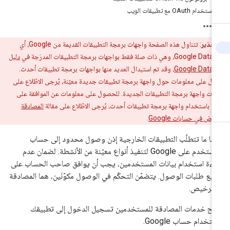
استخدام OAuth مع تطبيقات الويب
تحذير
: تتناول هذه الصفحة واجهات برمجة التطبيقات القديمة من Google، أي
، وهي ذات صلة فقط بواجهات برمجة التطبيقات المدرَجة في
دليل
Google Data 
، وقد تم استبدال العديد منها بواجهات برمجة تطبيقات أحدث.
ل على معلومات حول واجهة برمجة تطبيقات جديدة معيّنة، يُرجى الاطّلاع على
ات واجهة برمجة التطبيقات الجديدة. للحصول على معلومات عن الموافقة على
ات باستخدام واجهة برمجة تطبيقات أحدث، يُرجى الاطّلاع على مقالة
المصادقة
يض في حسابات Google
.
لبًا ما تتطلّب التطبيقات الخارجية إذن وصول محدود إلى حساب
المستخدم على Google لتنفيذ أنواع معيّنة من الأنشطة. لضمان عدم
اءة استخدام بيانات المستخدمين، يجب أن يوافق صاحب الحساب على
يع طلبات الوصول. يتضمّن التحكّم في الوصول مكوّنَين، هما المصادقة
لترخيص.
يح خدمات المصادقة للمستخدمين تسجيل الدخول إلى تطبيقك
ستخدام حساب Google.