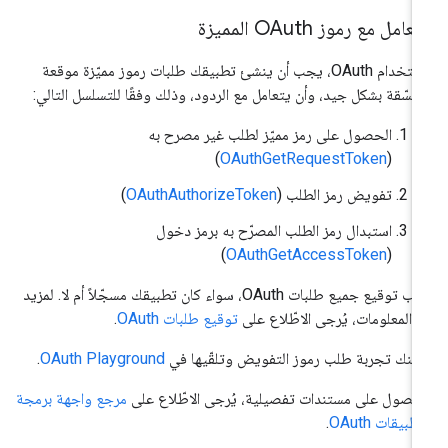
تعامل مع رموز OAuth المميزة
لاستخدام OAuth، يجب أن ينشئ تطبيقك طلبات رموز مميّزة موقعة
نسّقة بشكل جيد، وأن يتعامل مع الردود، وذلك وفقًا للتسلسل التالي:
الحصول على رمز مميّز لطلب غير مصرح به
)
OAuthGetRequestToken
(
تفويض رمز الطلب (
OAuthAuthorizeToken
)
استبدال رمز الطلب المصرّح به برمز دخول
)
OAuthGetAccessToken
(
يجب توقيع جميع طلبات OAuth، سواء كان تطبيقك مسجّلاً أم لا. لمزيد
 المعلومات، يُرجى الاطّلاع على
توقيع طلبات OAuth
.
كنك تجربة طلب رموز التفويض وتلقّيها في
OAuth Playground
.
حصول على مستندات تفصيلية، يُرجى الاطّلاع على
مرجع واجهة برمجة
تطبيقات OAuth
.