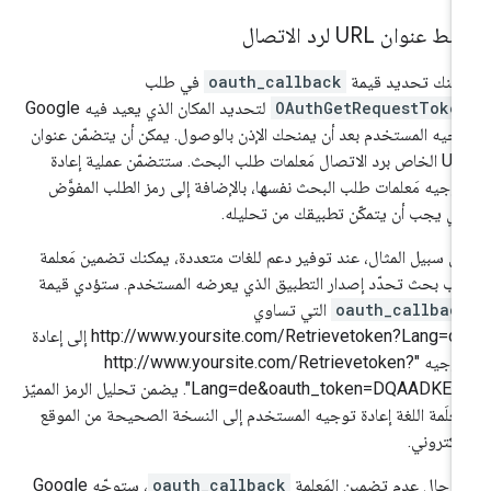
 عنوان URL لرد الاتصال
كنك تحديد قيمة
oauth_callback
في طلب
OAuthGetRequestToke
لتحديد المكان الذي يعيد فيه Google
جيه المستخدم بعد أن يمنحك الإذن بالوصول. يمكن أن يتضمّن عنوان
URL الخاص برد الاتصال مَعلمات طلب البحث. ستتضمّن عملية إعادة
توجيه مَعلمات طلب البحث نفسها، بالإضافة إلى رمز الطلب المفوَّض
ذي يجب أن يتمكّن تطبيقك من تحليله.
ى سبيل المثال، عند توفير دعم للغات متعددة، يمكنك تضمين مَعلمة
ب بحث تحدّد إصدار التطبيق الذي يعرضه المستخدم. ستؤدي قيمة
oauth_callbac
التي تساوي
"http://www.yoursite.com/Retrievetoken?Lang=de إلى إعادة
التوجيه "http://www.yoursite.com/Retrievetoken?
Lang=de&oauth_token=DQAADKEDE". يضمن تحليل الرمز المميّز
علَمة اللغة إعادة توجيه المستخدم إلى النسخة الصحيحة من الموقع
إلكتروني.
 حال عدم تضمين المَعلمة
oauth_callback
، ستوجّه Google