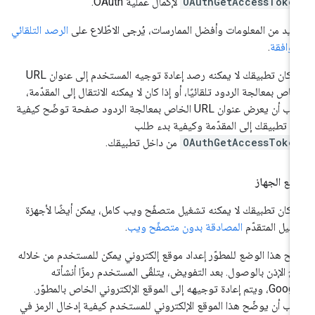
OAuthGetAccessToke
لإكمال عملية OAuth.
زيد من المعلومات وأفضل الممارسات، يُرجى الاطّلاع على
الرصد التلقائي
موافقة
.
إذا كان تطبيقك لا يمكنه رصد إعادة توجيه المستخدم إلى عنوان URL
خاص بمعالجة الردود تلقائيًا، أو إذا كان لا يمكنه الانتقال إلى المقدّمة،
يجب أن يعرض عنوان URL الخاص بمعالجة الردود صفحة توضّح كيفية
ل تطبيقك إلى المقدّمة وكيفية بدء طلب
OAuthGetAccessToke
من داخل تطبيقك.
ع الجهاز
ا كان تطبيقك لا يمكنه تشغيل متصفّح ويب كامل، يمكن أيضًا لأجهزة
عميل المتقدّم
المصادقة بدون متصفّح ويب
.
يح هذا الوضع للمطوّر إعداد موقع إلكتروني يمكن للمستخدم من خلاله
ح الإذن بالوصول. بعد التفويض، يتلقّى المستخدم رمزًا أنشأته
Google، ويتم إعادة توجيهه إلى الموقع الإلكتروني الخاص بالمطوّر.
ب أن يوضّح هذا الموقع الإلكتروني للمستخدم كيفية إدخال الرمز في