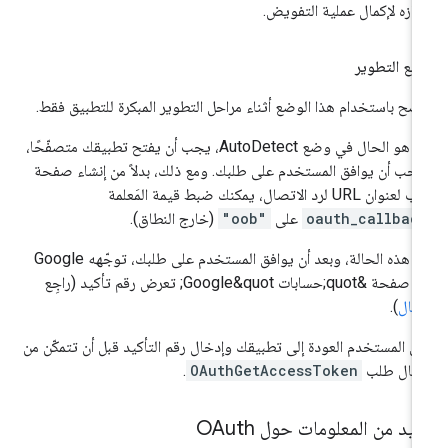
ازه لإكمال عملية التفويض.
ع التطوير
نصح باستخدام هذا الوضع أثناء مراحل التطوير المبكرة للتطبيق فقط.
كما هو الحال في وضع AutoDetect، يجب أن يفتح تطبيقك متصفّحًا،
جب أن يوافق المستخدم على طلبك. ومع ذلك، بدلاً من إنشاء صفحة
نوان URL لرد الاتصال، يمكنك ضبط قيمة المَعلمة
oauth_callbac
على
"oob"
(خارج النطاق).
في هذه الحالة، وبعد أن يوافق المستخدم على طلبك، توجّهه Google
حة &quot;حسابات Google&quot; تعرض رقم تأكيد (راجِع
مثال
).
ى المستخدم العودة إلى تطبيقك وإدخال رقم التأكيد قبل أن تتمكّن من
سال طلب
OAuthGetAccessToken
.
يد من المعلومات حول OAuth