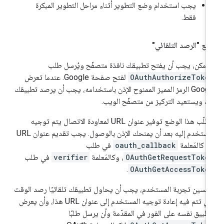
يجب استخدام وضع التطوير أثناء مراحل التطوير المبكرة
فقط.
ع "الرصد التلقائي"
ا أمكن، يجب أن يفتح تطبيقك نافذة متصفّح ويُرسل طلب
OAuthAuthorizeToke
لفتح صفحة Google. عندما تعرض
Google الرمز المميز الممنوح الإذن باستخدامه، يجب أن يرصد تطبيقك
ك ويستعيد التركيز من متصفّح الويب.
يتطلّب هذا الوضع توفير عنوان URL لمعاودة الاتصال يتم توجيه
المستخدم إليه بعد أن يمنحك الإذن بالوصول. يجب تقديم عنوان URL
ا كالمَعلمة
oauth_callback
في طلب
OAuthGetRequestToke
، وكالمَعلمة
verifier
في طلب
.
OAuthGetAccessToke
حسين تجربة المستخدم، يجب أن يحاول تطبيقك تلقائيًا رصد الوقت
الذي تتم فيه إعادة توجيه المستخدم إلى عنوان URL هذا، وأن يعرض
تطبيق نفسه على الفور في المقدّمة وأن يرسل طلبًا