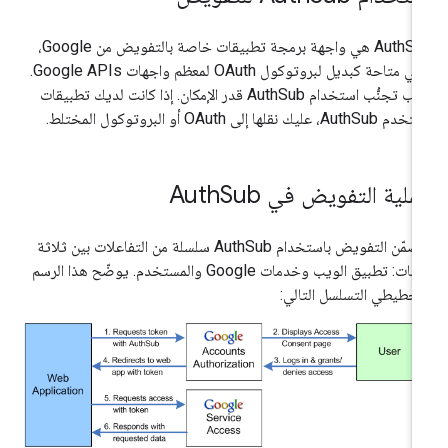
‫AuthSub هي واجهة برمجة تطبيقات خاصة بالتفويض من Google،
وهي متاحة كبديل لبروتوكول OAuth لمعظم واجهات Google APIs.
يجب تجنُّب استخدام AuthSub قدر الإمكان. إذا كانت لديك تطبيقات
AuthS، عليك نقلها إلى OAuth أو البروتوكول المختلط.
ملية التفويض في Auth
Sub
يتضمّن التفويض باستخدام AuthSub سلسلة من التفاعلات بين ثلاثة
كيانات: تطبيق الويب وخدمات Google والمستخدم. يوضّح هذا الرسم
تخطيطي التسلسل التالي: