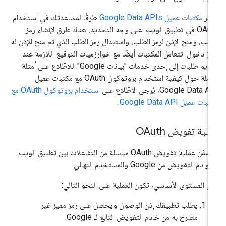
فّر
مكتبات عميل Google Data APIs
طرقًا لمساعدتك في استخدام
OAuth في تطبيق الويب. على وجه التحديد، هناك طرق لإنشاء رمز
طلب، ومنح الإذن لرمز الطلب، واستبدال رمز الطلب الذي تم منح الإذن له
مز دخول. تتعامل المكتبات أيضًا مع خوارزميات التوقيع اللازمة عند
تقديم طلبات إلى إحدى خدمات "بيانات Google". للاطّلاع على أمثلة
شاملة حول كيفية استخدام بروتوكول OAuth مع مكتبات عميل
Google Data ، يُرجى الاطّلاع على
استخدام بروتوكول OAuth مع
بات عميل Google Data API
.
لية تفويض OAuth
تتضمّن عملية تفويض OAuth سلسلة من التفاعلات بين تطبيق الويب
ادم التفويض من Google والمستخدم النهائي.
ى المستوى الأساسي، تكون العملية على النحو التالي:
يطلب تطبيقك إذن الوصول ويحصل على رمز مميز غير
مصرح به من خادم التفويض التابع لـ Google.