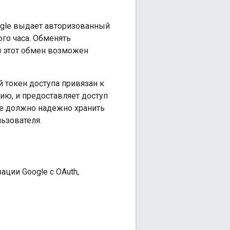
ogle выдает авторизованный
ого часа. Обменять
 и этот обмен возможен
 токен доступа привязан к
цию, и предоставляет доступ
ие должно надежно хранить
ьзователя.
ции Google с OAuth,