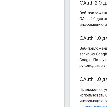
OAuth 2
.
0 д
Веб-приложени
OAuth 2.0 для 
информацию и 
OAuth 1
.
0 д
Веб-приложени
записью Google
Google. Полну
руководстве «
OAuth 1
.
0 д
Приложения, у
использовать O
информацию о 
установленны