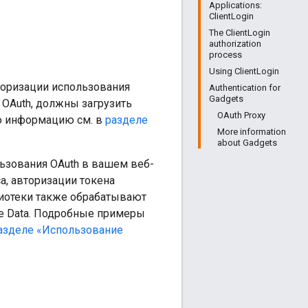
Applications:
ClientLogin
The ClientLogin
authorization
process
Using ClientLogin
торизации использования
Authentication for
Gadgets
OAuth, должны загрузить
OAuth Proxy
ую информацию см. в
разделе
More information
about Gadgets
ьзования OAuth в вашем веб-
а, авторизации токена
блиотеки также обрабатывают
le Data. Подробные примеры
азделе «Использование