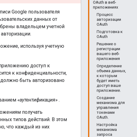
OAuth в веб-
приложениях
писи Google пользователя
Процесс
ьзовательских данных от
авторизации
OAuth
обрены владельцем учетной
Подготовка к
 авторизации.
OAuth
Решение о
ожение, используя учетную
регистрации
вашего веб-
приложения
приложению доступ к
Определение
объема данных,
сится к конфиденциальности,
к которым
, должно быть авторизовано
будет иметь
доступ ваше
приложение.
Создание
званием
«аутентификация»
.
механизма для
управления
ложениям получать
токенами
OAuth.
нных типов действий. В этом
Настройка
о, что каждый из них
механизма
запроса