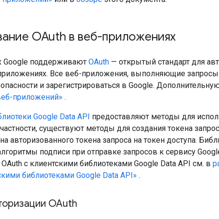
вание OAuth в веб-приложениях
х Google поддерживают
OAuth
— открытый стандарт для ав
приложениях. Все веб-приложения, выполняющие запросы 
зопасности и зарегистрироваться в Google. Дополнительн
веб-приложений»
.
лиотеки Google Data API
предоставляют методы для испол
частности, существуют методы для создания токена запрос
на авторизованного токена запроса на токен доступа. Би
лгоритмы подписи при отправке запросов к сервису Goog
OAuth с клиентскими библиотеками Google Data API см. в
р
скими библиотеками Google Data API»
.
торизации OAuth