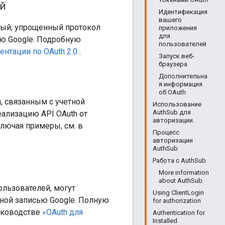
ий
Идентификация
вашего
вый, упрощенный протокол
приложения
для
ью Google. Подробную
пользователей
ентации по OAuth 2.0
.
Запуск веб-
браузера
Дополнительна
я информация
об OAuth
 связанным с учетной
Использование
AuthSub для
еализацию API OAuth от
авторизации.
лючая примеры, см. в
Процесс
авторизации
AuthSub
Работа с AuthSub
More information
about AuthSub
льзователей, могут
Using ClientLogin
тной записью Google. Полную
for authorization
уководстве
«OAuth для
Authentication for
Installed