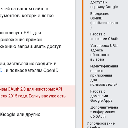
доступа к
сервису Google.
елей на вашем сайте с
Внедрение
рументов, которые легко
OpenID
(необязательно
)
 использует SSL для
Работа с
токенами OAuth
 приложения прямой
Установка URL-
ложению запрашивать доступ
адреса
обратного
вызова
й, заставляя их входить в
Идентификация
ID
, и пользователям OpenID
вашего
приложения
для
пользователей
ивы OAuth 2.0 для некоторых API
Работа с
ля 2015 года. Если у вас уже есть
доменами
Google Apps
Дополнительна
я информация
iGoogle или других
об OAuth
Использование
OAuth с