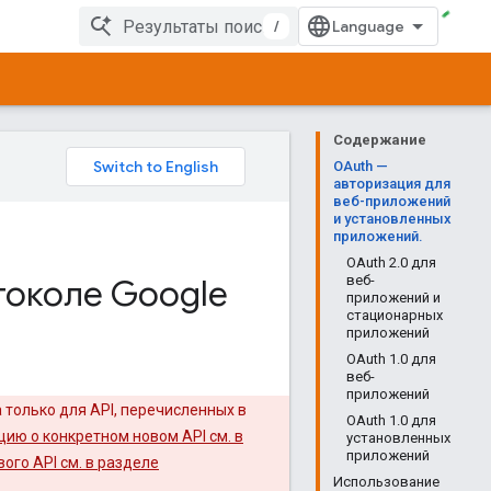
/
Содержание
OAuth —
авторизация для
веб-приложений
и установленных
приложений.
OAuth 2.0 для
токоле Google
веб-
приложений и
стационарных
приложений
OAuth 1.0 для
веб-
приложений
а только для API, перечисленных в
OAuth 1.0 для
цию о конкретном новом API см. в
установленных
приложений
го API см. в разделе
Использование