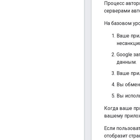
Процесс автор
серверами авт
На базовом ур
Ваше прил
несанкци
Google з
данным.
Ваше прил
Вы обмени
Вы исполь
Когда ваше пр
вашему прилож
Если пользоват
отобразит стр