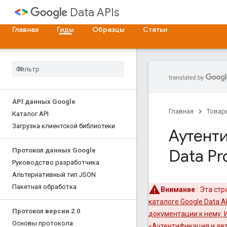
Data APIs
Главная
Гиды
Образцы
Статьи
API данных Google
Главная
Товар
Каталог API
Загрузка клиентской библиотеки
Аутенти
Data Pr
Протокол данных Google
Руководство разработчика
Альтернативный тип JSON
Пакетная обработка
Внимание
: Эта стр
каталоге Google Data 
Протокол версии 2
.
0
документации к нему. 
Основы протокола
«Аутентификация и авт