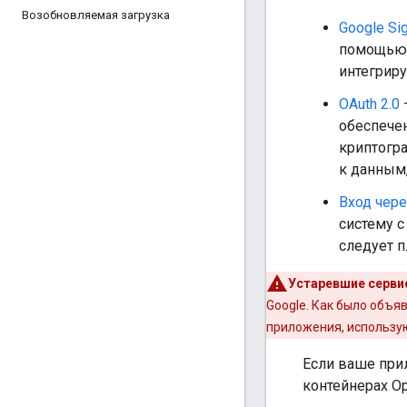
Возобновляемая загрузка
Google Sig
помощью и
интегриру
OAuth 2.0
—
обеспечен
криптогр
к данным,
Вход чере
систему с
следует п
Устаревшие серв
Google. Как было объя
приложения, использую
Если ваше прил
контейнерах Op