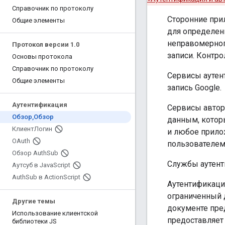
Справочник по протоколу
Сторонние прил
Общие элементы
для определен
неправомерног
Протокол версии 1
.
0
записи. Контро
Основы протокола
Справочник по протоколу
Сервисы аутен
Общие элементы
запись Google.
Аутентификация
Сервисы автор
Обзор
,
Обзор
данным, которы
КлиентЛогин
и любое прило
OAuth
пользователем
Обзор Auth
Sub
Службы аутент
Аутсуб в Java
Script
Auth
Sub в Action
Script
Аутентификаци
ограниченный д
Другие темы
документе пре
Использование клиентской
предоставляет
библиотеки JS