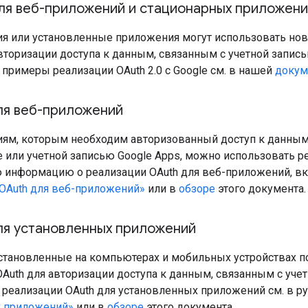
ля веб-приложений и стационарных приложен
я или установленные приложения могут использовать но
авторизации доступа к данным, связанным с учетной запис
примеры реализации OAuth 2.0 с Google см. в нашей
докум
ля веб-приложений
ям, которым необходим авторизованный доступ к данным,
 или учетной записью Google Apps, можно использовать р
ю информацию о реализации OAuth для веб-приложений, вк
OAuth для веб-приложений»
или в
обзоре
этого документа.
ля установленных приложений
становленные на компьютерах и мобильных устройствах по
Auth для авторизации доступа к данным, связанным с уче
реализации OAuth для установленных приложений см. в р
х приложений»
или в
обзоре
этого документа.