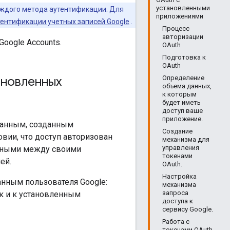
установленными
аждого метода аутентификации. Для
приложениями
тентификации учетных записей Google
.
Процесс
авторизации
oogle Accounts.
OAuth
Подготовка к
OAuth
ановленных
Определение
объема данных,
к которым
будет иметь
доступ ваше
приложение.
 данным, созданным
Создание
вии, что доступ авторизован
механизма для
управления
анными между своими
токенами
ей.
OAuth.
Настройка
анным пользователя Google:
механизма
запроса
ак и к установленным
доступа к
сервису Google.
Работа с
токенами OAuth