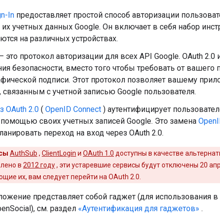
n-In
предоставляет простой способ авторизации пользоват
х учетных данных Google. Он включает в себя набор инст
ются на различных устройствах.
 это протокол авторизации для всех API Google. OAuth 2.0
ия безопасности, вместо того чтобы требовать от вашего
афической подписи. Этот протокол позволяет вашему при
 связанным с учетной записью Google пользователя.
з OAuth 2.0
(
OpenID Connect
) аутентифицирует пользователе
 помощью своих учетных записей Google. Это замена
Open
ланировать переход на вход через OAuth 2.0.
исы
AuthSub
,
ClientLogin
и
OAuth 1.0
доступны в качестве альтернат
влено в
2012 году
, эти устаревшие сервисы будут отключены 20 апре
щие их, вам следует перейти на OAuth 2.0.
ожение представляет собой гаджет (для использования в 
enSocial), см. раздел
«Аутентификация для гаджетов»
.