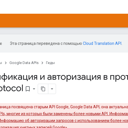
Эта страница переведена с помощью
Cloud Translation API
.
ы
Google Data APIs
Гиды
фикация и авторизация в про
otocol
bookmark_border
аница посвящена старым API Google, Google Data API; она актуальн
APIs, многие из которых были заменены более новыми API. Информа
Информацию об авторизации запросов с использованием более ново
оризация учетных записей Google»
.