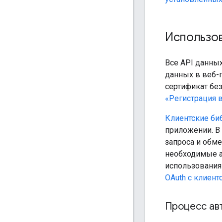
Использо
Все API данны
данных в веб-
сертификат бе
«Регистрация 
Клиентские биб
приложении. В 
запроса и обме
необходимые а
использования 
OAuth с клиент
Процесс ав