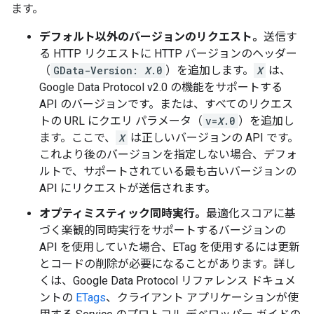
ます。
デフォルト以外のバージョンのリクエスト。
送信す
る HTTP リクエストに HTTP バージョンのヘッダー
（
GData-Version:
X
.0
）を追加します。
X
は、
Google Data Protocol v2.0 の機能をサポートする
API のバージョンです。または、すべてのリクエス
トの URL にクエリ パラメータ（
v=
X
.0
）を追加し
ます。ここで、
X
は正しいバージョンの API です。
これより後のバージョンを指定しない場合、デフォ
ルトで、サポートされている最も古いバージョンの
API にリクエストが送信されます。
オプティミスティック同時実行。
最適化スコアに基
づく楽観的同時実行をサポートするバージョンの
API を使用していた場合、ETag を使用するには更新
とコードの削除が必要になることがあります。詳し
くは、Google Data Protocol リファレンス ドキュメ
ントの
ETags
、クライアント アプリケーションが使