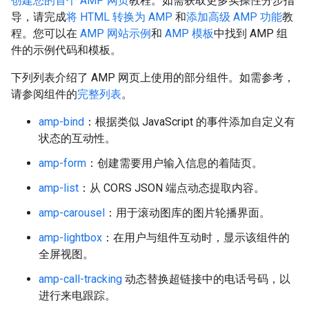
创建您的首个 AMP 网页
教程。如需获取更多实操性分步指
导，请完成
将 HTML 转换为 AMP
和
添加高级 AMP 功能
教
程。您可以在
AMP 网站示例
和
AMP 模板
中找到 AMP 组
件的示例代码和模板。
下列列表介绍了 AMP 网页上使用的部分组件。如需参考，
请参阅组件的
完整列表
。
amp-bind
：根据类似 JavaScript 的事件添加自定义有
状态的互动性。
amp-form
：创建需要用户输入信息的着陆页。
amp-list
：从 CORS JSON 端点动态提取内容。
amp-carousel
：用于滚动图库的图片轮播界面。
amp-lightbox
：在用户与组件互动时，显示该组件的
全屏视图。
amp-call-tracking
动态替换超链接中的电话号码，以
进行来电跟踪。