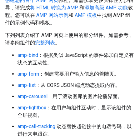
创建您的首个 AMP 网页
教程。如需获取更多实操性分步指
导，请完成
将 HTML 转换为 AMP
和
添加高级 AMP 功能
教
程。您可以在
AMP 网站示例
和
AMP 模板
中找到 AMP 组
件的示例代码和模板。
下列列表介绍了 AMP 网页上使用的部分组件。如需参考，
请参阅组件的
完整列表
。
amp-bind
：根据类似 JavaScript 的事件添加自定义有
状态的互动性。
amp-form
：创建需要用户输入信息的着陆页。
amp-list
：从 CORS JSON 端点动态提取内容。
amp-carousel
：用于滚动图库的图片轮播界面。
amp-lightbox
：在用户与组件互动时，显示该组件的
全屏视图。
amp-call-tracking
动态替换超链接中的电话号码，以
进行来电跟踪。