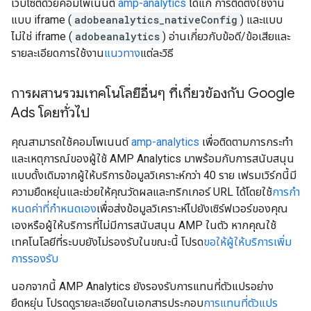
เว็บไซต์ด้วยคอมโพเนนต์
amp-analytics
ได้แก่ การติดตั้งใช้งาน
แบบ iframe (
adobeanalytics_nativeConfig
) และแบบ
ไม่ใช่ iframe (
adobeanalytics
) อ่านเกี่ยวกับข้อดี/ข้อเสียและ
รายละเอียดการใช้งาน
แนวทาง
แต่ละวิธี
การผสานรวมเทคโนโลยีอื่นๆ ที่เกี่ยวข้องกับ Google
Ads โดยทั่วไป
คุณสามารถใช้คอมโพเนนต์
amp-analytics
เพื่อติดตามการกระทํา
และเหตุการณ์ของผู้ใช้ AMP Analytics มาพร้อมกับการสนับสนุน
แบบดั้งเดิมจากผู้ให้บริการข้อมูลวิเคราะห์กว่า 40 ราย เฟรมเวิร์กนี้มี
ความยืดหยุ่นและช่วยให้คุณวัดผลและทริกเกอร์ URL ได้โดยใช้
การกํา
หนดค่าที่กําหนดเอง
เพื่อส่งข้อมูลวิเคราะห์ไปยังเซิร์ฟเวอร์ของคุณ
เองหรือผู้ให้บริการที่ไม่มีการสนับสนุน AMP ในตัว หากคุณใช้
เทคโนโลยีที่ระบบยังไม่รองรับในขณะนี้ โปรด
ขอให้ผู้ให้บริการเพิ่ม
การรองรับ
นอกจากนี้ AMP Analytics ยังรองรับการแทนที่ตัวแปรอย่าง
ยืดหยุ่น โปรดดูรายละเอียดในเอกสารประกอบ
การแทนที่ตัวแปร