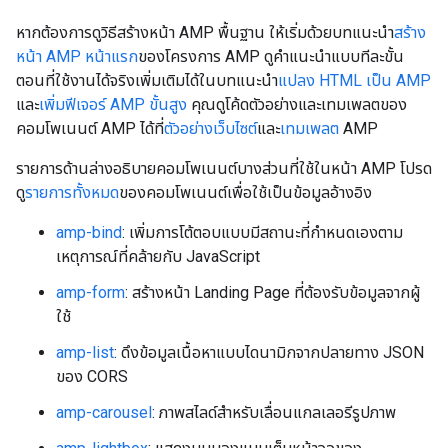
หากต้องการดูวิธีสร้างหน้า AMP พื้นฐาน ให้เริ่มด้วยบทแนะนำ
สร้าง
หน้า AMP หน้าแรก
ของโครงการ AMP ดูคำแนะนำแบบทีละขั้น
ตอนที่ใช้งานได้จริงเพิ่มเติมได้ในบทแนะนำ
แปลง HTML เป็น AMP
และ
เพิ่มฟีเจอร์ AMP ขั้นสูง
คุณดูโค้ดตัวอย่างและเทมเพลตของ
คอมโพเนนต์ AMP ได้ที่
ตัวอย่างเว็บไซต์
และ
เทมเพลต
AMP
รายการด้านล่างอธิบายคอมโพเนนต์บางส่วนที่ใช้ในหน้า AMP โปรด
ดู
รายการทั้งหมด
ของคอมโพเนนต์เพื่อใช้เป็นข้อมูลอ้างอิง
amp-bind
: เพิ่มการโต้ตอบแบบมีสถานะที่กําหนดเองตาม
เหตุการณ์ที่คล้ายกับ JavaScript
amp-form
: สร้างหน้า Landing Page ที่ต้องรับข้อมูลจากผู้
ใช้
amp-list
: ดึงข้อมูลเนื้อหาแบบไดนามิกจากปลายทาง JSON
ของ CORS
amp-carousel
: ภาพสไลด์สําหรับเลื่อนแกลเลอรีรูปภาพ