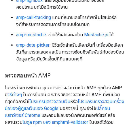
amp-lightbox
: แสดงมุมมองแบบเต็มหน้าจอของ
คอมโพเนนต์เมื่อมีการใช้งาน
amp-call-tracking
แทนที่หมายเลขโทรศัพท์ในไฮเปอร์ลิ
งก์สําหรับการติดตามการโทรแบบไดนามิก
amp-mustache
: ช่วยให้แสดงผลด้วย
Mustache.js
ได้
amp-date-picker
: มีวิดเจ็ตสำหรับเลือกวันที่ เครื่องมือเลือก
วันที่สามารถแสดงผลเป็นการวางซ้อนซึ่งสัมพันธ์กับช่องป้อน
ข้อมูล หรือเป็นวิดเจ็ตปฏิทินแบบคงที่
ตรวจสอบหน้า AMP
ในระหว่างการพัฒนา คุณควรตรวจสอบว่าหน้า AMP ถูกต้อง AMP
มี
วิธีต่างๆ
ในการยืนยันเอกสาร วิธีตรวจสอบหน้า AMP ที่พบบ่อย
ที่สุดคือการใช้
โปรแกรมตรวจสอบเว็บ
หรือ
โปรแกรมตรวจสอบเครื่อง
มือของผู้ดูแลเว็บของ Google
นอกจากนี้ คุณยังใช้
ปลั๊กอิน
เบราว์เซอร์ Chrome
และคอนโซลของนักพัฒนาซอฟต์แวร์ หรือ
ผสานรวม
โมดูล npm ของ amphtml-validator
ในบิลด์ได้ด้วย