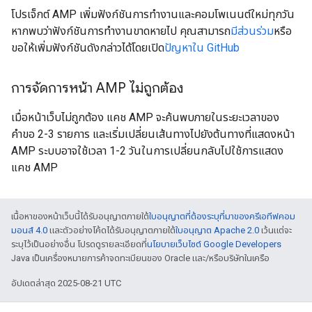
โปรเจ็กต์ AMP เพิ่มฟังก์ชันการทำงานและคอมโพเนนต์ใหม่ทุกวัน
หากพบว่าฟังก์ชันการทำงานขาดหายไป คุณสามารถ
มีส่วนร่วม
หรือ
ขอให้เพิ่มฟังก์ชันดังกล่าวได้โดยเปิด
ปัญหาใน GitHub
การจัดการหน้า AMP ไม่ถูกต้อง
เมื่อหน้าเว็บไม่ถูกต้อง แคช AMP จะค้นพบภายในระยะเวลาของ
คำขอ 2-3 รายการ และเริ่มเปลี่ยนเส้นทางไปยังต้นทางที่แสดงหน้า
AMP ระบบอาจใช้เวลา 1-2 วันในการเปลี่ยนกลับไปใช้การแสดง
แคช AMP
เนื้อหาของหน้าเว็บนี้ได้รับอนุญาตภายใต้
ใบอนุญาตที่ต้องระบุที่มาของครีเอทีฟคอม
มอนส์ 4.0
และตัวอย่างโค้ดได้รับอนุญาตภายใต้
ใบอนุญาต Apache 2.0
เว้นแต่จะ
ระบุไว้เป็นอย่างอื่น โปรดดูรายละเอียดที่
นโยบายเว็บไซต์ Google Developers
Java เป็นเครื่องหมายการค้าจดทะเบียนของ Oracle และ/หรือบริษัทในเครือ
อัปเดตล่าสุด 2025-08-21 UTC