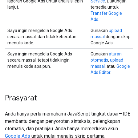
laporan Google Ads untuk analisis lebih
Service
. Dukungan
lanjut.
tersedia untuk
Transfer Google
Ads
.
Saya ingin mengelola Google Ads
Gunakan
upload
secara massal, dan tidak keberatan
massal
dengan skrip
menulis kode.
Google Ads.
Saya ingin mengelola Google Ads
Gunakan
aturan
secara massal, tetapi tidak ingin
otomatis
,
upload
menulis kode apa pun.
massal
, atau
Google
Ads Editor
.
Prasyarat
Anda hanya perlu memahami JavaScript tingkat dasar—IDE
membantu dengan penyorotan sintaksis, pelengkapan
otomatis, dan pratinjau. Anda hanya memerlukan akun
Google Ads
untuk mulai menulis skrip pertama.