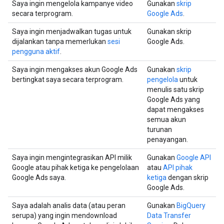
Saya ingin mengelola kampanye video
Gunakan
skrip
secara terprogram.
Google Ads
.
Saya ingin menjadwalkan tugas untuk
Gunakan skrip
dijalankan tanpa memerlukan
sesi
Google Ads.
pengguna aktif
.
Saya ingin mengakses akun Google Ads
Gunakan
skrip
bertingkat saya secara terprogram.
pengelola
untuk
menulis satu skrip
Google Ads yang
dapat mengakses
semua akun
turunan
penayangan.
Saya ingin mengintegrasikan API milik
Gunakan
Google API
Google atau pihak ketiga ke pengelolaan
atau
API pihak
Google Ads saya.
ketiga
dengan skrip
Google Ads.
Saya adalah analis data (atau peran
Gunakan
BigQuery
serupa) yang ingin mendownload
Data Transfer