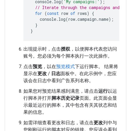
console
.
log
(
'My campaigns:'
);
// Iterate through the campaigns and pri
for
(
const
row
of
rows
)
{
console
.
log
(
row
.
campaign
.
name
);
}
}
出现提示时，点击
授权
，以便脚本代表您访问
账号。您必须为每个脚本执行一次此操作。
点击
预览
，以在
预览模式
下运行脚本。 结果将
显示在
更改
/
日志
面板中。在此示例中，您应
该会在日志中看到广告系列名称。
如果您对预览结果感到满意，请点击
运行
以运
行脚本并打开
脚本历史记录
页面。此页面会显
示最近运行的脚本，其中包含有关其状态和结
果的信息。
如需详细查看更改和日志，请点击
更改
列中与
您刚刚运行的脚本对应的链接。您应该会看到