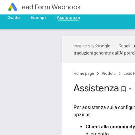
Lead Form Webhook
Guide
Esempi
Assistenza
Google ut
traduzioni generate dall'AI potr
Home page
Prodotti
Lead 
Assistenza
bookmark_border
Per assistenza sulla configur
opzioni:
Chiedi alla communit
di prodotto.