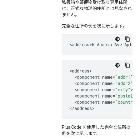
私書箱や郵便物受け取り専用住所
は、正式な物理的住所とは見なされ
ません。
完全な住所の例を次に示します。
<
address>6
Acacia
Ave
Apt
.
2
<
address
<
component
name
=
"addr1"
>
6
<
component
name
=
"addr2"
>
A
<
component
name
=
"city"
>
No
<
component
name
=
"postal_c
<
component
name
=
"country"
<
/
address
>
Plus Code を使用した完全な住所の
例を次に示します。