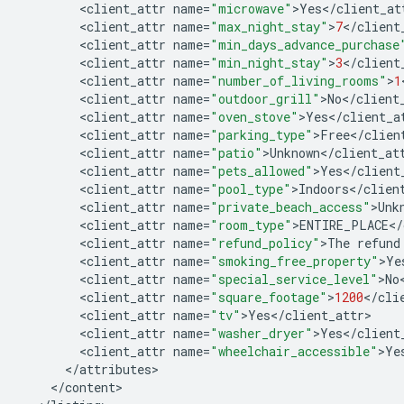
<
client_attr
name
=
"microwave"
>
Yes
<
/
client_at
<
client_attr
name
=
"max_night_stay"
>
7
<
/
client
<
client_attr
name
=
"min_days_advance_purchase
<
client_attr
name
=
"min_night_stay"
>
3
<
/
client
<
client_attr
name
=
"number_of_living_rooms"
>
1
<
client_attr
name
=
"outdoor_grill"
>
No
<
/
client
<
client_attr
name
=
"oven_stove"
>
Yes
<
/
client_a
<
client_attr
name
=
"parking_type"
>
Free
<
/
clien
<
client_attr
name
=
"patio"
>
Unknown
<
/
client_at
<
client_attr
name
=
"pets_allowed"
>
Yes
<
/
client
<
client_attr
name
=
"pool_type"
>
Indoors
<
/
clien
<
client_attr
name
=
"private_beach_access"
>
Unk
<
client_attr
name
=
"room_type"
>
ENTIRE_PLACE
<
/
<
client_attr
name
=
"refund_policy"
>
The
refund
<
client_attr
name
=
"smoking_free_property"
>
Ye
<
client_attr
name
=
"special_service_level"
>
No
<
client_attr
name
=
"square_footage"
>
1200
<
/
cli
<
client_attr
name
=
"tv"
>
Yes
<
/
client_attr
<
client_attr
name
=
"washer_dryer"
>
Yes
<
/
client
<
client_attr
name
=
"wheelchair_accessible"
>
Ye
<
/
attributes
<
/
content