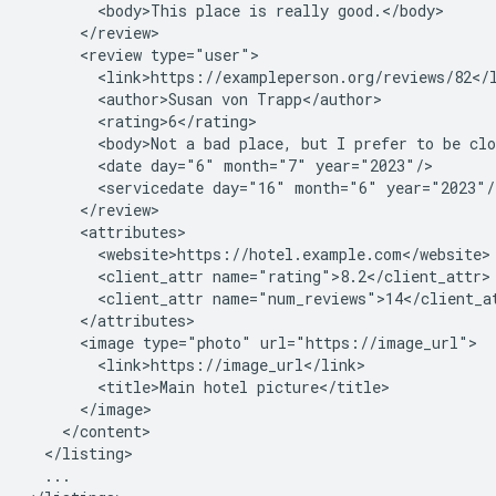
<body>This
place
is
really
<review
<author>Susan
von
<body>Not
a
bad
place,
but
I
prefer
to
be
clo
<date
day="6"
month="7"
<servicedate
day="16"
month="6"
<client_attr
<client_attr
<image
type="photo"
<title>Main
hotel
...
