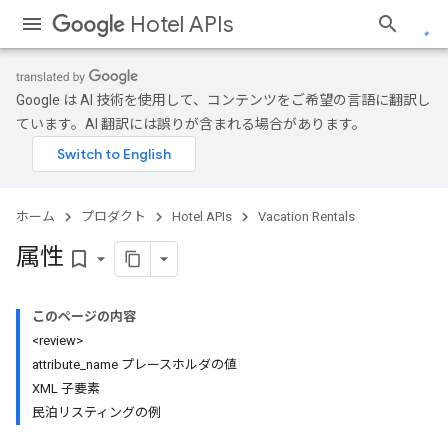
Hotel APIs
Google は AI 技術を使用して、コンテンツをご希望の言語に翻訳し
ています。AI 翻訳には誤りが含まれる場合があります。
ホーム
プロダクト
Hotel APIs
Vacation Rentals
属性
bookmark_border
このページの内容
<review>
attribute_name プレースホルダの値
XML 子要素
民泊リスティングの例