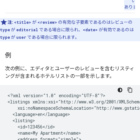
い
ありま
注:
<title>
が
<review>
の有効な子要素であるのはレビューの
type
が
editorial
である場合に限られ、
<date>
が有効であるのは
type
が
user
である場合に限られます。
例
次の例に、エディタとユーザーのレビューを含むリスティ
ングが含まれるホテルリストの一部を示します。
<?xml
version="1.0"
encoding="UTF-8"?>

<listings
<name>My
<address