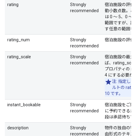
rating
Strongly
宿泊施設の評価
recommended
動小数点数。こ
は 0 ～ 5、0 ～ 
範囲ですが、評
す任意の範囲を
rating_num
Strongly
宿泊施設の評価
recommended
rating_scale
Strongly
宿泊施設の最大
recommended
ば、rating_sca
プロパティの rati
4 にする必要が
注: 指定し
ルトの rating
10 です。
instant_bookable
Strongly
宿泊施設をご購
recommended
に予約できるか
段は承認待ちで
description
Strongly
物件の独自の特
recommended
由形式のテキス