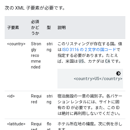
次の XML 子要素が必要です。
必須
子要素
かど
型
説明
うか
<country>
Stron
stri
このリスティングが存在する国。値
gly
ng
は
ISO 3116 の 2 文字の国コード
で
reco
指定する必要があります。たとえ
US
CA
mme
ば、米国は
、カナダは
です。
nded
    <country>US</country>
<id>
Requi
stri
宿泊施設の一意の識別子。各バケー
red
ng
ション レンタルには、サイトに固
有の ID が必要です。また、この ID
は絶対に再利用しないでください。
<latitude>
Requi
flo
ホテル所在地の緯度。次に例を示し
red
at
ます。