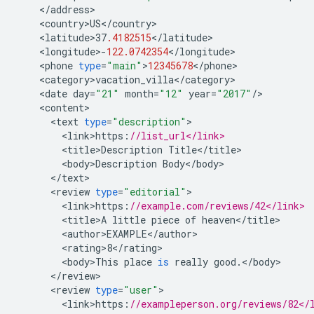
<
/
address
<
country>US
<
/
country
<
latitude>37
.4182515
<
/
latitude
<
longitude
>
-
122.0742354
<
/
longitude
<
phone
type
=
"main"
>
12345678
<
/
phone
<
category>vacation_villa
<
/
category
<
date
day
=
"21"
month
=
"12"
year
=
"2017"
/
<
content
<
text
type
=
"description"
<
link>https
:
//list_url</link>
<
title>Description
Title
<
/
title
<
body>Description
Body
<
/
body
<
/
text
<
review
type
=
"editorial"
<
link>https
:
//example.com/reviews/42</link>
<
title>A
little
piece
of
heaven
<
/
title
<
author>EXAMPLE
<
/
author
<
rating>8
<
/
rating
<
body>This
place
is
really
good
.
<
/
body
<
/
review
<
review
type
=
"user"
<
link>https
:
//exampleperson.org/reviews/82</