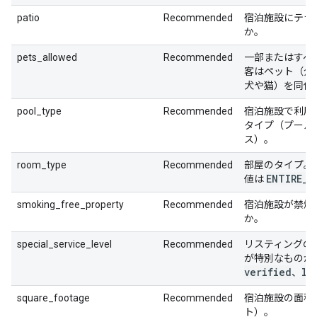
patio
Recommended
宿泊施設にテラ
か。
pets_allowed
Recommended
一部またはすべ
客はペット（介
犬や猫）を同伴
pool_type
Recommended
宿泊施設で利用
タイプ（プール
ス）。
room_type
Recommended
部屋のタイプ。
ENTIRE
_
P
値は
smoking_free_property
Recommended
宿泊施設が禁煙
か。
special_service_level
Recommended
リスティングの
が特別なものか
verified
lu
、
square_footage
Recommended
宿泊施設の面積
ト）。