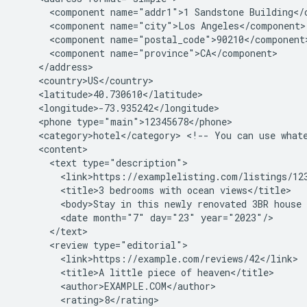
<component
name="addr1">1
Sandstone
<component
name="city">Los
<component
<component
<phone
<category>hotel</category>
<!--
You
can
use
what
<text
<title>3
bedrooms
with
ocean
<body>Stay
in
this
newly
renovated
3BR
house
<date
month="7"
day="23"
<review
<title>A
little
piece
of