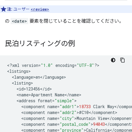
注:
ユーザー
<review>
の
<date>
要素を閉じていることを確認してください。
民泊リスティングの例
<
?
xml
version
=
"1.0"
encoding
=
"UTF-8"
?
>

<
listings
<
language>en
<
/
language
<
listing
<
id>123456
<
/
id
<
name>Apartment
Name
<
/
name
<
address
format
=
"simple"
<
component
name
=
"addr1"
>
18733
Clark
Way
<
/
compo
<
component
name
=
"addr2"
>
#
C10
<
/
component
<
component
name
=
"city"
>
Mountain
View
<
/
componen
<
component
name
=
"postal_code"
>
94043
<
/
component
<
component
name
=
"province"
>
California
<
/
compone