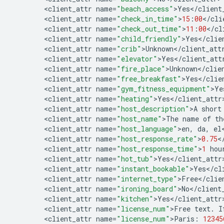
<
client_attr
name
=
"beach_access"
>
Yes
<
/
client
<
client_attr
name
=
"check_in_time"
>
15
:
00
<
/
cli
<
client_attr
name
=
"check_out_time"
>
11
:
00
<
/
cl
<
client_attr
name
=
"child_friendly"
>
Yes
<
/
clie
<
client_attr
name
=
"crib"
>
Unknown
<
/
client_att
<
client_attr
name
=
"elevator"
>
Yes
<
/
client_att
<
client_attr
name
=
"fire_place"
>
Unknown
<
/
clie
<
client_attr
name
=
"free_breakfast"
>
Yes
<
/
clie
<
client_attr
name
=
"gym_fitness_equipment"
>
Ye
<
client_attr
name
=
"heating"
>
Yes
<
/
client_attr
<
client_attr
name
=
"host_description"
>
A
short
<
client_attr
name
=
"host_name"
>
The
name
of
th
<
client_attr
name
=
"host_language"
>
en
,
da
,
el
<
client_attr
name
=
"host_response_rate"
>
0.75
<
<
client_attr
name
=
"host_response_time"
>
1
hou
<
client_attr
name
=
"hot_tub"
>
Yes
<
/
client_attr
<
client_attr
name
=
"instant_bookable"
>
Yes
<
/
cl
<
client_attr
name
=
"internet_type"
>
Free
<
/
clie
<
client_attr
name
=
"ironing_board"
>
No
<
/
client
<
client_attr
name
=
"kitchen"
>
Yes
<
/
client_attr
<
client_attr
name
=
"license_num"
>
Free
text
.
I
<
client_attr
name
=
"license_num"
>
Paris
:
12345