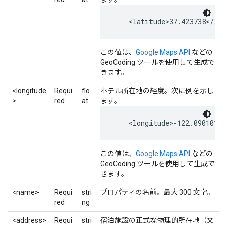
    <latitude>37.423738</lat
この値は、
Google Maps API
などの
GeoCoding ツールを使用して生成で
きます。
<longitude
Requi
flo
ホテル所在地の経度。次に例を示し
>
red
at
ます。
    <longitude>-122.090101</
この値は、
Google Maps API
などの
GeoCoding ツールを使用して生成で
きます。
<name>
Requi
stri
プロパティの名前。最大 300 文字。
red
ng
<address>
Requi
stri
宿泊施設の正式な物理的所在地（文