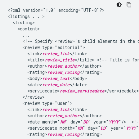
<?xml
version="1.0"
encoding="UTF-8"?>

<listings
...
<!--
Specify
<review>'s
child
elements
in
the
<review
<link>
review_link
<title>
review_title
</title>
<!--
Title
is
fo
<author>
review_author
<rating>
review_rating
<body>
review_text
<date>
review_date
<servicedate>
review_servicedate
<review
<link>
review_link
<author>
review_author
<date
month="
MM
"
day="
DD
"
year="
YYYY
"/>
<!-
<servicedate
month="
MM
"
day="
DD
"
year="
YYYY
"
<rating>
review_rating