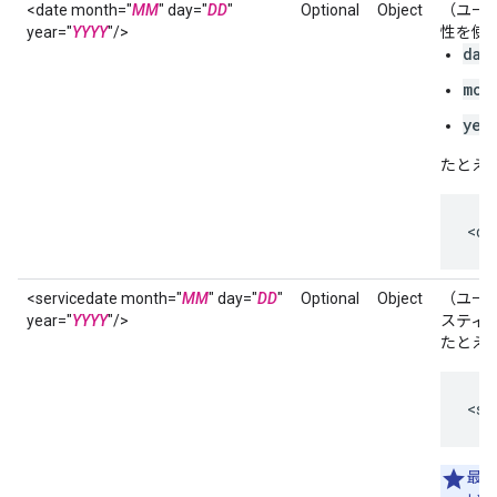
<date month="
MM
" day="
DD
"
Optional
Object
（ユー
year="
YYYY
"/>
性を使
day
mon
yea
たとえば
<da
<servicedate month="
MM
" day="
DD
"
Optional
Object
（ユー
year="
YYYY
"/>
スティン
たとえば
<se
最低