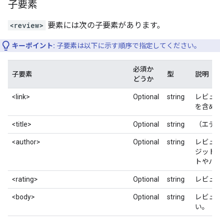
子要素
<review>
要素には次の子要素があります。
キーポイント:
子要素は以下に示す順序で指定してください。
必須か
子要素
型
説明
どうか
<link>
Optional
string
レビュー
を含め
<title>
Optional
string
（エデ
<author>
Optional
string
レビュー
ジット
トやパ
<rating>
Optional
string
レビュー
<body>
Optional
string
レビュー
い。