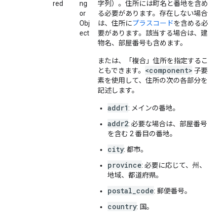
red
ng
字列）。住所には町名と番地を含め
or
る必要があります。存在しない場合
Obj
は、住所に
プラスコード
を含める必
ect
要があります。該当する場合は、建
物名、部屋番号も含めます。
または、「複合」住所を指定するこ
<component>
ともできます。
子要
素を使用して、住所の次の各部分を
記述します。
addr1
: メインの番地。
addr2
: 必要な場合は、部屋番号
を含む 2 番目の番地。
city
: 都市。
province
: 必要に応じて、州、
地域、都道府県。
postal_code
: 郵便番号。
country
: 国。