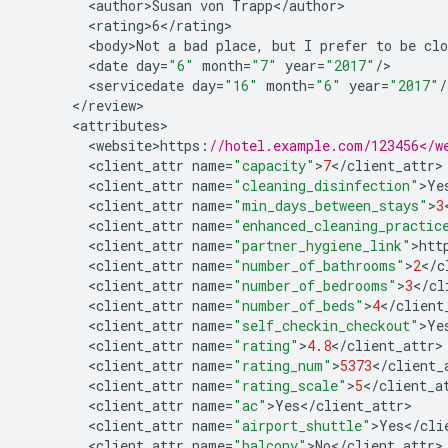
<
author>Susan
von
Trapp
<
/
author
<
rating>6
<
/
rating
<
body>Not
a
bad
place
,
but
I
prefer
to
be
clo
<
date
day
=
"6"
month
=
"7"
year
=
"2017"
/
<
servicedate
day
=
"16"
month
=
"6"
year
=
"2017"
/
<
/
review
<
attributes
<
website>https
:
//hotel.example.com/123456</w
<
client_attr
name
=
"capacity"
>
7
<
/
client_attr
<
client_attr
name
=
"cleaning_disinfection"
>
Ye
<
client_attr
name
=
"min_days_between_stays"
>
3
<
client_attr
name
=
"enhanced_cleaning_practic
<
client_attr
name
=
"partner_hygiene_link"
>
htt
<
client_attr
name
=
"number_of_bathrooms"
>
2
<
/
c
<
client_attr
name
=
"number_of_bedrooms"
>
3
<
/
cl
<
client_attr
name
=
"number_of_beds"
>
4
<
/
client
<
client_attr
name
=
"self_checkin_checkout"
>
Ye
<
client_attr
name
=
"rating"
>
4.8
<
/
client_attr
<
client_attr
name
=
"rating_num"
>
5373
<
/
client_
<
client_attr
name
=
"rating_scale"
>
5
<
/
client_a
<
client_attr
name
=
"ac"
>
Yes
<
/
client_attr
<
client_attr
name
=
"airport_shuttle"
>
Yes
<
/
cli
<
client_attr
name
=
"balcony"
>
No
<
/
client_attr