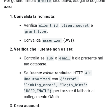
Per gestire l'intent
create
facoltativo, esegui le seguenti
azioni:
Convalida la richiesta
:
Verifica
client_id
,
client_secret
e
grant_type
.
Convalida
assertion
(JWT).
Verifica che l'utente non esista
:
Controlla se
sub
o
email
è già presente nel
tuo database.
Se l'utente
esiste
: restituisci HTTP
401
Unauthorized
con
{"error":
"linking_error", "login_hint":
"USER_EMAIL"}
per forzare il fallback al
collegamento OAuth.
Crea account
: