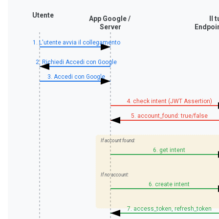
Utente
App Google /
Il 
Server
Endpoi
1. L'utente avvia il collegamento
2. Richiedi Accedi con Google
3. Accedi con Google
4. check intent (JWT Assertion)
5. account_found: true/false
If account found:
6. get intent
If no account:
6. create intent
7. access_token, refresh_token