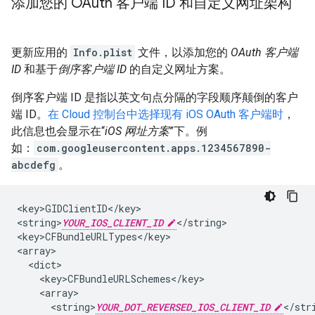
添加您的 OAuth 客户端 ID 和自定义网址架构
更新应用的
Info.plist
文件，以添加您的
OAuth 客户端
ID
和基于
倒序客户端 ID
的自定义网址方案。
倒序客户端 ID 是指以英文句点分隔的字段顺序颠倒的客户
端 ID。
在 Cloud 控制台中选择现有 iOS OAuth 客户端时
，
此信息也会显示在“
iOS 网址方案
”下。例
如：
com.googleusercontent.apps.1234567890-
abcdefg
。
<key>GIDClientID</key>

<string>
YOUR_IOS_CLIENT_ID
</string>

<key>CFBundleURLTypes</key>

<array>

  <dict>

    <key>CFBundleURLSchemes</key>

    <array>

      <string>
YOUR_DOT_REVERSED_IOS_CLIENT_ID
</stri