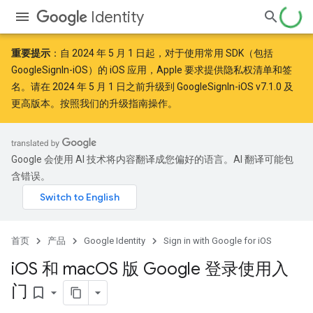
Identity
重要提示
：自
2024 年 5 月 1 日
起，对于使用常用 SDK（包括
GoogleSignIn-iOS）的 iOS 应用，Apple
要求
提供隐私权清单和签
名。请在 2024 年 5 月 1 日之前升级到 GoogleSignIn-iOS v7.1.0 及
更高版本。按照
我们的升级指南
操作。
Google 会使用 AI 技术将内容翻译成您偏好的语言。AI 翻译可能包
含错误。
首页
产品
Google Identity
Sign in with Google for iOS
i
OS 和 mac
OS 版 Google 登录使用入
门
bookmark_border