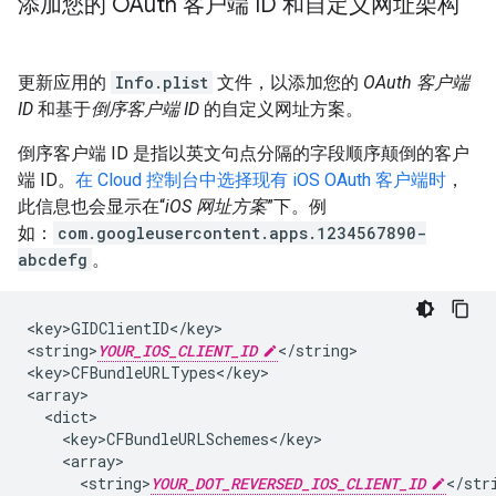
添加您的 OAuth 客户端 ID 和自定义网址架构
更新应用的
Info.plist
文件，以添加您的
OAuth 客户端
ID
和基于
倒序客户端 ID
的自定义网址方案。
倒序客户端 ID 是指以英文句点分隔的字段顺序颠倒的客户
端 ID。
在 Cloud 控制台中选择现有 iOS OAuth 客户端时
，
此信息也会显示在“
iOS 网址方案
”下。例
如：
com.googleusercontent.apps.1234567890-
abcdefg
。
<key>GIDClientID</key>

<string>
YOUR_IOS_CLIENT_ID
</string>

<key>CFBundleURLTypes</key>

<array>

  <dict>

    <key>CFBundleURLSchemes</key>

    <array>

      <string>
YOUR_DOT_REVERSED_IOS_CLIENT_ID
</stri