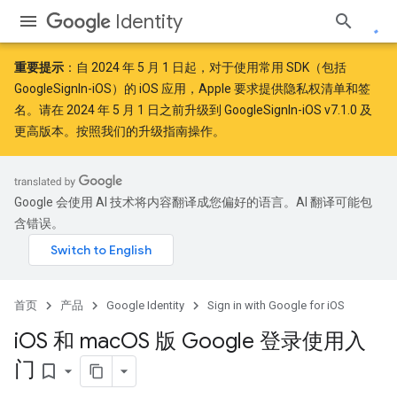
Identity
重要提示
：自
2024 年 5 月 1 日
起，对于使用常用 SDK（包括
GoogleSignIn-iOS）的 iOS 应用，Apple
要求
提供隐私权清单和签
名。请在 2024 年 5 月 1 日之前升级到 GoogleSignIn-iOS v7.1.0 及
更高版本。按照
我们的升级指南
操作。
Google 会使用 AI 技术将内容翻译成您偏好的语言。AI 翻译可能包
含错误。
首页
产品
Google Identity
Sign in with Google for iOS
i
OS 和 mac
OS 版 Google 登录使用入
门
bookmark_border